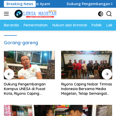
Langsung
dan Populasi Ayam
Breaking News
Dukung Pengembangan Kampus UNESA
ke
konten
Beranda
Pemerintahan
Hukum dan Kriminal
Politik
Lakal
Gorang-gareng
Dukung Pengembangan
Riyono Caping Nobar Timnas
Kampus UNESA di Pusat
Indonesia Bersama Media
Kota, Riyono Caping:
Magetan, Tetap Semangat
Tingkatkan SDM dan
Meski Garuda Gagal Lolos
Gerakkan Ekonomi Magetan