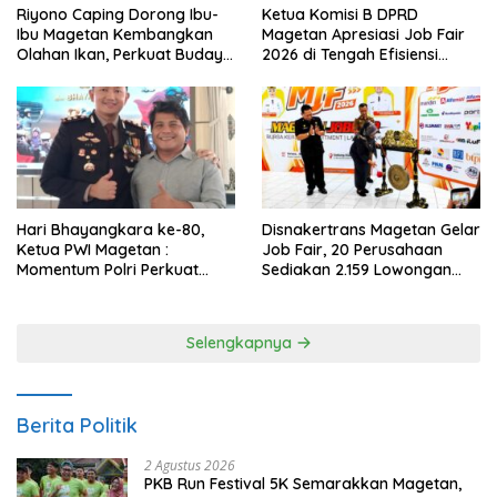
Riyono Caping Dorong Ibu-
Ketua Komisi B DPRD
Ibu Magetan Kembangkan
Magetan Apresiasi Job Fair
Olahan Ikan, Perkuat Budaya
2026 di Tengah Efisiensi
Gemar Makan Ikan
Anggaran
Hari Bhayangkara ke-80,
Disnakertrans Magetan Gelar
Ketua PWI Magetan :
Job Fair, 20 Perusahaan
Momentum Polri Perkuat
Sediakan 2.159 Lowongan
Kepercayaan Publik
Kerja
Selengkapnya
Berita Politik
2 Agustus 2026
PKB Run Festival 5K Semarakkan Magetan,