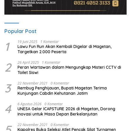
Popular Post
1
19 Juni 2025
1 Komentar
Lawu Fun Run Akan Kembali Digelar di Magetan,
Targetkan 2.000 Peserta
2
26 April 2025
1 Komentar
Peran Wartawan dalam Mengungkap Misteri CCTV di
Toilet Siswi
3
22 November 2021
0 Komentar
Rembug Penghijauan, Bupati Magetan Terima
Kunjungan Cabdin Kehutanan Jatim
4
6 Agustus 2026
0 Komentar
UNESA Gelar ICAPSTURE 2026 di Magetan, Dorong
Inovasi untuk Masa Depan Berkelanjutan
5
22 November 2021
0 Komentar
Kapolres Buka Seleksi Atlet Pencak Silat Turnamen