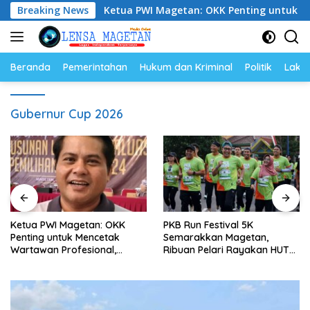
Langsung
utan
Breaking News
Ketua PWI Magetan: OKK Penting untuk Mencetak 
ke
konten
Beranda
Pemerintahan
Hukum dan Kriminal
Politik
Lakal
Gubernur Cup 2026
Ketua PWI Magetan: OKK
PKB Run Festival 5K
Penting untuk Mencetak
Semarakkan Magetan,
Wartawan Profesional,
Ribuan Pelari Rayakan HUT
Berintegritas dan Terpercaya
ke-28 PKB