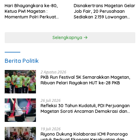
Disnakertrans Magetan Gelar
Hari Bhayangkara ke-80,
Job Fair, 20 Perusahaan
Ketua PWI Magetan :
Sediakan 2.159 Lowongan
Momentum Polri Perkuat
Kerja
Kepercayaan Publik
Selengkapnya
Berita Politik
2 Agustus 2026
PKB Run Festival 5K Semarakkan Magetan,
Ribuan Pelari Rayakan HUT ke-28 PKB
26 Juli 2026
Refleksi 30 Tahun Kudatuli, PDI Perjuangan
Magetan Soroti Ancaman Demokrasi dan
Tuntut Keadilan Korban
19 Juli 2026
Riyono Dukung Kolaborasi ICMI Ponorogo
untuk Perkuat Ekonomi Kerakyatan dan