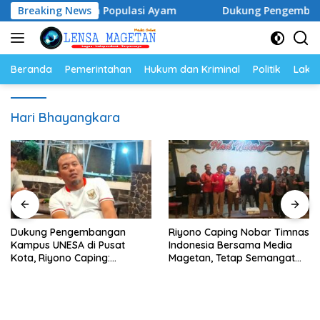
Langsung
 Telur dan Populasi Ayam
Breaking News
Dukung Pengembangan Kampu
ke
konten
Beranda
Pemerintahan
Hukum dan Kriminal
Politik
Lakal
Hari Bhayangkara
Dukung Pengembangan
Riyono Caping Nobar Timnas
Kampus UNESA di Pusat
Indonesia Bersama Media
Kota, Riyono Caping:
Magetan, Tetap Semangat
Tingkatkan SDM dan
Meski Garuda Gagal Lolos
Gerakkan Ekonomi Magetan