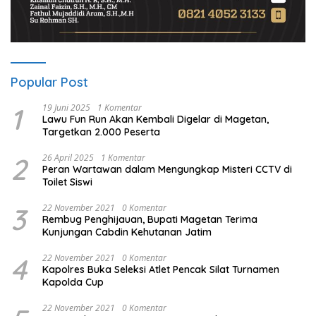
Popular Post
1
19 Juni 2025
1 Komentar
Lawu Fun Run Akan Kembali Digelar di Magetan,
Targetkan 2.000 Peserta
2
26 April 2025
1 Komentar
Peran Wartawan dalam Mengungkap Misteri CCTV di
Toilet Siswi
3
22 November 2021
0 Komentar
Rembug Penghijauan, Bupati Magetan Terima
Kunjungan Cabdin Kehutanan Jatim
4
22 November 2021
0 Komentar
Kapolres Buka Seleksi Atlet Pencak Silat Turnamen
Kapolda Cup
22 November 2021
0 Komentar