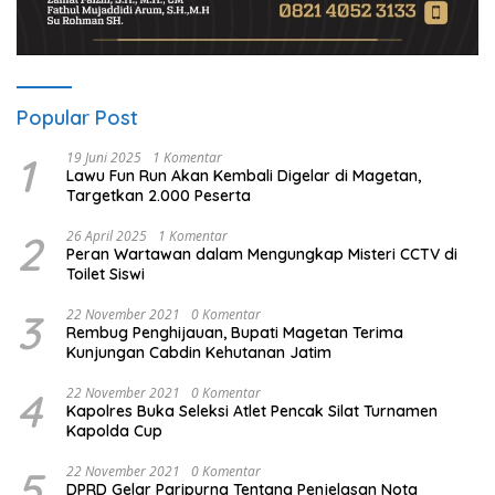
Popular Post
1
19 Juni 2025
1 Komentar
Lawu Fun Run Akan Kembali Digelar di Magetan,
Targetkan 2.000 Peserta
2
26 April 2025
1 Komentar
Peran Wartawan dalam Mengungkap Misteri CCTV di
Toilet Siswi
3
22 November 2021
0 Komentar
Rembug Penghijauan, Bupati Magetan Terima
Kunjungan Cabdin Kehutanan Jatim
4
22 November 2021
0 Komentar
Kapolres Buka Seleksi Atlet Pencak Silat Turnamen
Kapolda Cup
5
22 November 2021
0 Komentar
DPRD Gelar Paripurna Tentang Penjelasan Nota