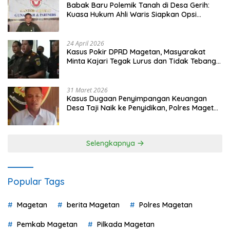
Babak Baru Polemik Tanah di Desa Gerih:
Kuasa Hukum Ahli Waris Siapkan Opsi
Gugatan dan Audiensi ke Bupati
24 April 2026
Kasus Pokir DPRD Magetan, Masyarakat
Minta Kajari Tegak Lurus dan Tidak Tebang
Pilih
31 Maret 2026
Kasus Dugaan Penyimpangan Keuangan
Desa Taji Naik ke Penyidikan, Polres Magetan
Mulai Hitung Kerugian Negara
Selengkapnya
Popular Tags
Magetan
berita Magetan
Polres Magetan
Pemkab Magetan
Pilkada Magetan