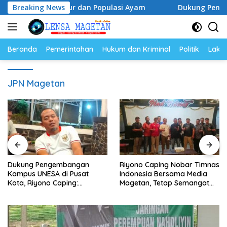
Langsung
 Harga Telur dan Populasi Ayam
Breaking News
Dukung Pengembangan 
ke
konten
Beranda
Pemerintahan
Hukum dan Kriminal
Politik
Lakal
JPN Magetan
Dukung Pengembangan
Riyono Caping Nobar Timnas
Kampus UNESA di Pusat
Indonesia Bersama Media
Kota, Riyono Caping:
Magetan, Tetap Semangat
Tingkatkan SDM dan
Meski Garuda Gagal Lolos
Gerakkan Ekonomi Magetan