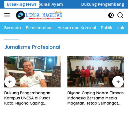
Langsung
ur dan Populasi Ayam
Breaking News
Dukung Pengembangan Kampus UN
ke
konten
Beranda
Pemerintahan
Hukum dan Kriminal
Politik
Lakal
Jurnalisme Profesional
Dukung Pengembangan
Riyono Caping Nobar Timnas
Kampus UNESA di Pusat
Indonesia Bersama Media
Kota, Riyono Caping:
Magetan, Tetap Semangat
Tingkatkan SDM dan
Meski Garuda Gagal Lolos
Gerakkan Ekonomi Magetan