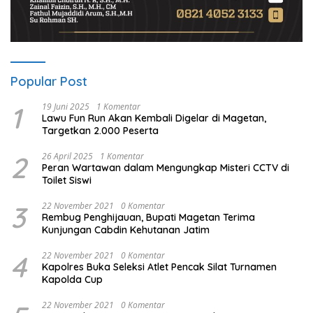
Popular Post
1
19 Juni 2025
1 Komentar
Lawu Fun Run Akan Kembali Digelar di Magetan,
Targetkan 2.000 Peserta
2
26 April 2025
1 Komentar
Peran Wartawan dalam Mengungkap Misteri CCTV di
Toilet Siswi
3
22 November 2021
0 Komentar
Rembug Penghijauan, Bupati Magetan Terima
Kunjungan Cabdin Kehutanan Jatim
4
22 November 2021
0 Komentar
Kapolres Buka Seleksi Atlet Pencak Silat Turnamen
Kapolda Cup
22 November 2021
0 Komentar