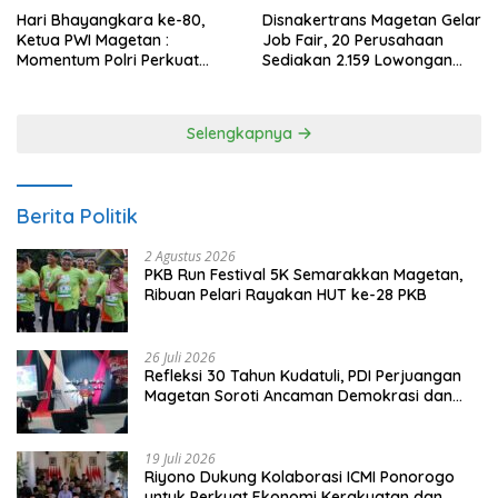
Hari Bhayangkara ke-80,
Disnakertrans Magetan Gelar
Ketua PWI Magetan :
Job Fair, 20 Perusahaan
Momentum Polri Perkuat
Sediakan 2.159 Lowongan
Kepercayaan Publik
Kerja
Selengkapnya
Berita Politik
2 Agustus 2026
PKB Run Festival 5K Semarakkan Magetan,
Ribuan Pelari Rayakan HUT ke-28 PKB
26 Juli 2026
Refleksi 30 Tahun Kudatuli, PDI Perjuangan
Magetan Soroti Ancaman Demokrasi dan
Tuntut Keadilan Korban
19 Juli 2026
Riyono Dukung Kolaborasi ICMI Ponorogo
untuk Perkuat Ekonomi Kerakyatan dan