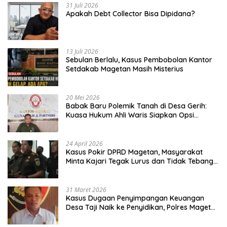
31 Juli 2026
Apakah Debt Collector Bisa Dipidana?
13 Juli 2026
Sebulan Berlalu, Kasus Pembobolan Kantor
Setdakab Magetan Masih Misterius
20 Mei 2026
Babak Baru Polemik Tanah di Desa Gerih:
Kuasa Hukum Ahli Waris Siapkan Opsi
Gugatan dan Audiensi ke Bupati
24 April 2026
Kasus Pokir DPRD Magetan, Masyarakat
Minta Kajari Tegak Lurus dan Tidak Tebang
Pilih
31 Maret 2026
Kasus Dugaan Penyimpangan Keuangan
Desa Taji Naik ke Penyidikan, Polres Magetan
Mulai Hitung Kerugian Negara