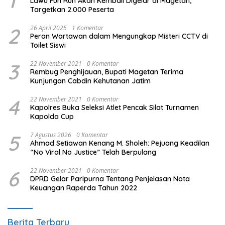
1
Lawu Fun Run Akan Kembali Digelar di Magetan,
Targetkan 2.000 Peserta
2
26 April 2025
1 Komentar
Peran Wartawan dalam Mengungkap Misteri CCTV di
Toilet Siswi
3
22 November 2021
0 Komentar
Rembug Penghijauan, Bupati Magetan Terima
Kunjungan Cabdin Kehutanan Jatim
4
22 November 2021
0 Komentar
Kapolres Buka Seleksi Atlet Pencak Silat Turnamen
Kapolda Cup
5
7 Agustus 2026
0 Komentar
Ahmad Setiawan Kenang M. Sholeh: Pejuang Keadilan
“No Viral No Justice” Telah Berpulang
6
22 November 2021
0 Komentar
DPRD Gelar Paripurna Tentang Penjelasan Nota
Keuangan Raperda Tahun 2022
Berita Terbaru