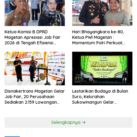
Ketua Komisi B DPRD
Hari Bhayangkara ke-80,
Magetan Apresiasi Job Fair
Ketua PWI Magetan :
2026 di Tengah Efisiensi
Momentum Polri Perkuat
Anggaran
Kepercayaan Publik
Disnakertrans Magetan Gelar
Lestarikan Budaya di Bulan
Job Fair, 20 Perusahaan
Suro, Kelurahan
Sediakan 2.159 Lowongan
Sukowinangun Gelar
Kerja
Ketoprak Suko Budoyo
Selengkapnya