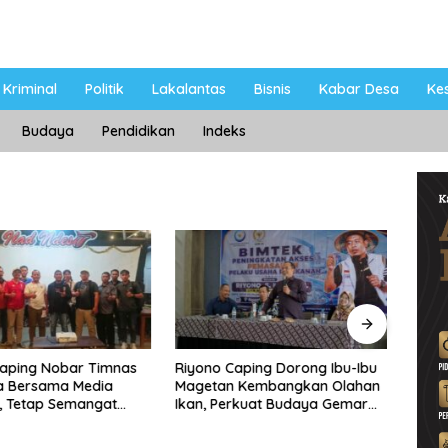
Kriminal
Politik
Lakalantas
Bisnis
Kabar Desa
Ke
Budaya
Pendidikan
Indeks
Caping Nobar Timnas
Riyono Caping Dorong Ibu-Ibu
Ahma
a Bersama Media
Magetan Kembangkan Olahan
Shole
, Tetap Semangat
Ikan, Perkuat Budaya Gemar
Viral
ruda Gagal Lolos
Makan Ikan
Berp