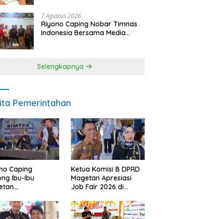
SDM dan Gerakkan Ekonomi
Magetan
7 Agustus 2026
Riyono Caping Nobar Timnas
Indonesia Bersama Media
Magetan, Tetap Semangat
Meski Garuda Gagal Lolos
Selengkapnya
ita Pemerintahan
no Caping
Ketua Komisi B DPRD
ng Ibu-Ibu
Magetan Apresiasi
etan
Job Fair 2026 di
bangkan Olahan
Tengah Efisiensi
, Perkuat Budaya
Anggaran
ar Makan Ikan