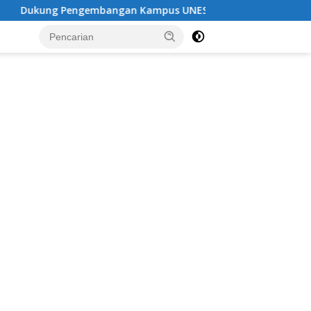
mbangan Kampus UNESA di Pusat Kota, Riyono Caping: Tingk