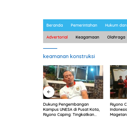
Beranda
Pemerintahan
Hukum dan 
Advertorial
Keagamaan
Olahraga
keamanan konstruksi
ngan Peternak
Dukung Pengembangan
Riyono 
etan, Riyono Bahas
Kampus UNESA di Pusat Kota,
Indonesi
arga Telur dan
Riyono Caping: Tingkatkan
Magetan
am
SDM dan Gerakkan Ekonomi
Meski Ga
Magetan