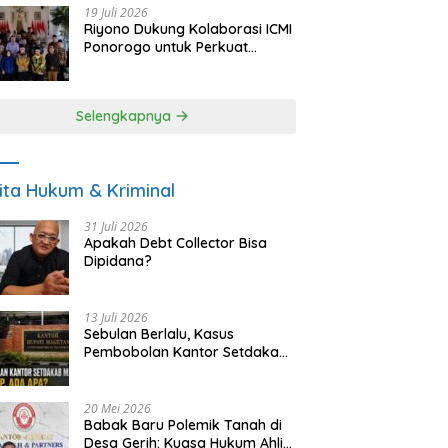
19 Juli 2026
Riyono Dukung Kolaborasi ICMI
Ponorogo untuk Perkuat
Ekonomi Kerakyatan dan
UMKM
Selengkapnya
ita Hukum & Kriminal
31 Juli 2026
Apakah Debt Collector Bisa
Dipidana?
13 Juli 2026
Sebulan Berlalu, Kasus
Pembobolan Kantor Setdakab
Magetan Masih Misterius
20 Mei 2026
Babak Baru Polemik Tanah di
Desa Gerih: Kuasa Hukum Ahli