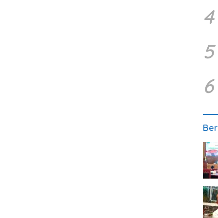
4
5
6
Ber