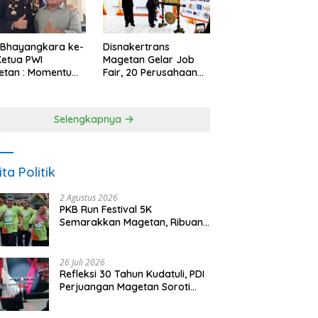
 Bhayangkara ke-
Disnakertrans
Ketua PWI
Magetan Gelar Job
etan : Momentum
Fair, 20 Perusahaan
i Perkuat
Sediakan 2.159
rcayaan Publik
Lowongan Kerja
Selengkapnya
ita Politik
2 Agustus 2026
PKB Run Festival 5K
Semarakkan Magetan, Ribuan
Pelari Rayakan HUT ke-28 PKB
26 Juli 2026
Refleksi 30 Tahun Kudatuli, PDI
Perjuangan Magetan Soroti
Ancaman Demokrasi dan
Tuntut Keadilan Korban