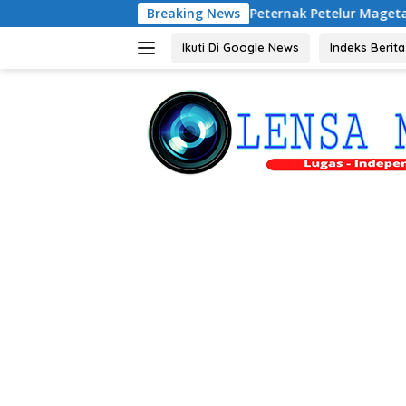
Langsung
Audiensi dengan Peternak Petelur Magetan, Riyono Bahas S
Breaking News
ke
konten
Ikuti Di Google News
Indeks Berita