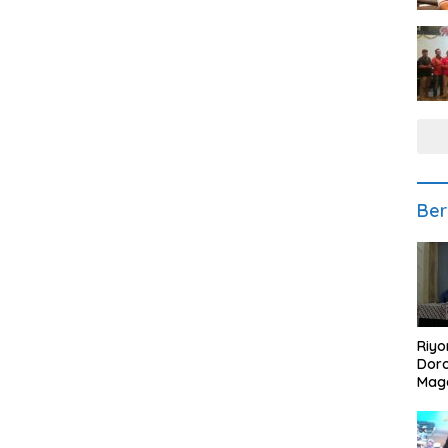
Ber
Riyo
Doro
Mag
Kem
Ikan
Gem