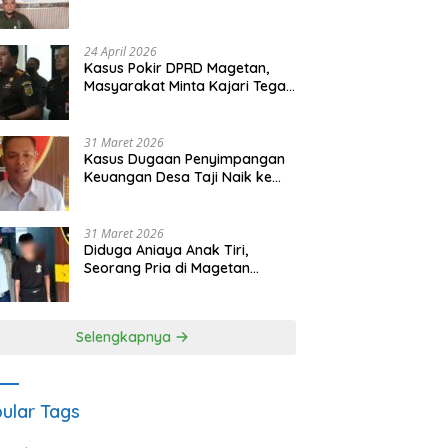
Waris Siapkan Opsi Gugatan
dan Audiensi ke Bupati
24 April 2026
Kasus Pokir DPRD Magetan,
Masyarakat Minta Kajari Tegak
Lurus dan Tidak Tebang Pilih
31 Maret 2026
Kasus Dugaan Penyimpangan
Keuangan Desa Taji Naik ke
Penyidikan, Polres Magetan
Mulai Hitung Kerugian Negara
31 Maret 2026
Diduga Aniaya Anak Tiri,
Seorang Pria di Magetan
Dilaporkan ke Polisi
Selengkapnya
ular Tags