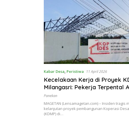
Kabar Desa
,
Peristiwa
11 April 2026
Kecelakaan Kerja di Proyek 
Milangasri: Pekerja Terpental 
Sengatan Listrik Tegangan Ting
Panekan
MAGETAN (Lensamagetan.com) – Insiden tragis 
kelanjutan proyek pembangunan Koperasi Desa
(KDMP) di…