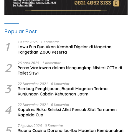
Popular Post
1
19 Juni 2025
1 Komentar
Lawu Fun Run Akan Kembali Digelar di Magetan,
Targetkan 2.000 Peserta
2
26 April 2025
1 Komentar
Peran Wartawan dalam Mengungkap Misteri CCTV di
Toilet Siswi
3
22 November 2021
0 Komentar
Rembug Penghijauan, Bupati Magetan Terima
Kunjungan Cabdin Kehutanan Jatim
4
22 November 2021
0 Komentar
Kapolres Buka Seleksi Atlet Pencak Silat Turnamen
Kapolda Cup
5
7 Agustus 2026
0 Komentar
Riyono Caping Dorong Ibu-Ibu Magetan Kembangkan