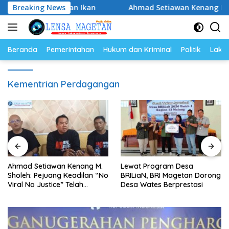
Langsung
 Gemar Makan Ikan
Breaking News
Ahmad Setiawan Kenang M. Sholeh: P
ke
konten
Beranda
Pemerintahan
Hukum dan Kriminal
Politik
Lakal
Kementrian Perdagangan
Ahmad Setiawan Kenang M.
Lewat Program Desa
Sholeh: Pejuang Keadilan “No
BRILiaN, BRI Magetan Dorong
Viral No Justice” Telah
Desa Wates Berprestasi
Berpulang