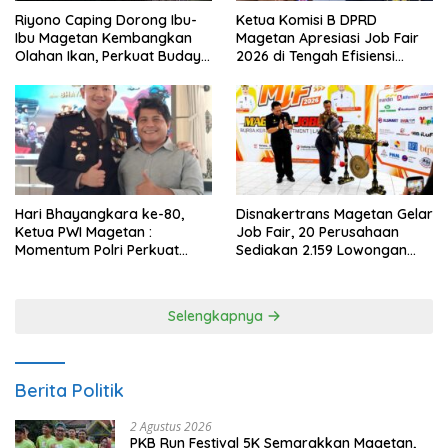
Riyono Caping Dorong Ibu-
Ketua Komisi B DPRD
Ibu Magetan Kembangkan
Magetan Apresiasi Job Fair
Olahan Ikan, Perkuat Budaya
2026 di Tengah Efisiensi
Gemar Makan Ikan
Anggaran
Hari Bhayangkara ke-80,
Disnakertrans Magetan Gelar
Ketua PWI Magetan :
Job Fair, 20 Perusahaan
Momentum Polri Perkuat
Sediakan 2.159 Lowongan
Kepercayaan Publik
Kerja
Selengkapnya
Berita Politik
2 Agustus 2026
PKB Run Festival 5K Semarakkan Magetan,