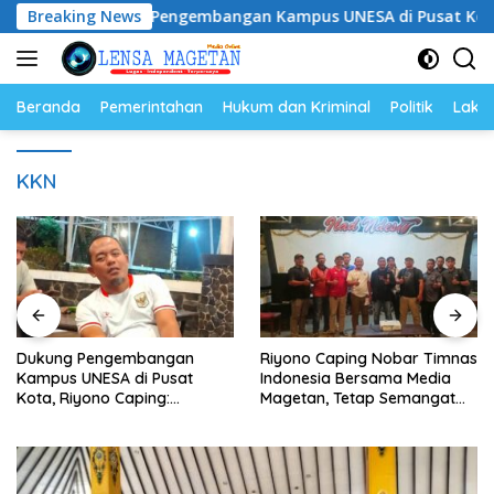
Langsung
Dukung Pengembangan Kampus UNESA di Pusat Kota, Riyono
Breaking News
ke
konten
Beranda
Pemerintahan
Hukum dan Kriminal
Politik
Lakal
KKN
Dukung Pengembangan
Riyono Caping Nobar Timnas
Kampus UNESA di Pusat
Indonesia Bersama Media
Kota, Riyono Caping:
Magetan, Tetap Semangat
Tingkatkan SDM dan
Meski Garuda Gagal Lolos
Gerakkan Ekonomi Magetan