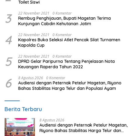
Toilet Siswi
3
22 November 2021
0 Komentar
Rembug Penghijauan, Bupati Magetan Terima
Kunjungan Cabdin Kehutanan Jatim
4
22 November 2021
0 Komentar
Kapolres Buka Seleksi Atlet Pencak Silat Turnamen
Kapolda Cup
5
22 November 2021
0 Komentar
DPRD Gelar Paripurna Tentang Penjelasan Nota
Keuangan Raperda Tahun 2022
6
8 Agustus 2026
0 Komentar
Audiensi dengan Peternak Petelur Magetan, Riyono
Bahas Stabilitas Harga Telur dan Populasi Ayam
Berita Terbaru
8 Agustus 2026
Audiensi dengan Peternak Petelur Magetan,
Riyono Bahas Stabilitas Harga Telur dan
Populasi Ayam