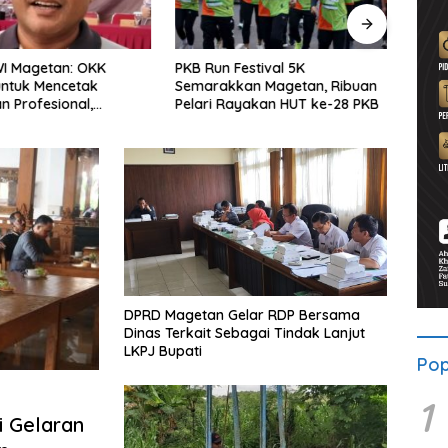
WI Magetan: OKK
PKB Run Festival 5K
Pers
untuk Mencetak
Semarakkan Magetan, Ribuan
Selu
 Profesional,
Pelari Rayakan HUT ke-28 PKB
Bersa
ritas dan Terpercaya
Solid
DPRD Magetan Gelar RDP Bersama
Dinas Terkait Sebagai Tindak Lanjut
LKPJ Bupati
Pop
1
i Gelaran