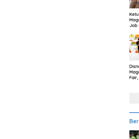
Ketu
Mage
Job 
Teng
Ang
Disn
Mage
Fair
Sedi
Low
Ber