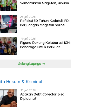
Semarakkan Magetan, Ribuan
Pelari Rayakan HUT ke-28 PKB
26 Juli 2026
Refleksi 30 Tahun Kudatuli, PDI
Perjuangan Magetan Soroti
Ancaman Demokrasi dan
Tuntut Keadilan Korban
19 Juli 2026
Riyono Dukung Kolaborasi ICMI
Ponorogo untuk Perkuat
Ekonomi Kerakyatan dan
UMKM
Selengkapnya
ita Hukum & Kriminal
31 Juli 2026
Apakah Debt Collector Bisa
Dipidana?