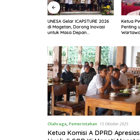
, S.H Nahkodai BPC
UNESA Gelar ICAPSTURE 2026
Ketua P
etan Periode
di Magetan, Dorong Inovasi
Penting 
Siap Perkuat
untuk Masa Depan
Wartawan
gan Hukum
Berkelanjutan
Berinteg
Olahraga
,
Pemerintahan
15 Oktober 2025
Ketua Komisi A DPRD Apresias