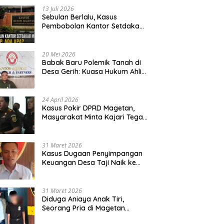
13 Juli 2026
Sebulan Berlalu, Kasus
Pembobolan Kantor Setdakab
Magetan Masih Misterius
20 Mei 2026
Babak Baru Polemik Tanah di
Desa Gerih: Kuasa Hukum Ahli
Waris Siapkan Opsi Gugatan
dan Audiensi ke Bupati
24 April 2026
Kasus Pokir DPRD Magetan,
Masyarakat Minta Kajari Tegak
Lurus dan Tidak Tebang Pilih
31 Maret 2026
Kasus Dugaan Penyimpangan
Keuangan Desa Taji Naik ke
Penyidikan, Polres Magetan
Mulai Hitung Kerugian Negara
31 Maret 2026
Diduga Aniaya Anak Tiri,
Seorang Pria di Magetan
Dilaporkan ke Polisi