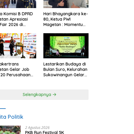
a Komisi B DPRD
Hari Bhayangkara ke-
tan Apresiasi
80, Ketua PWI
Fair 2026 di
Magetan : Momentum
ah Efisiensi
Polri Perkuat
garan
Kepercayaan Publik
akertrans
Lestarikan Budaya di
tan Gelar Job
Bulan Suro, Kelurahan
, 20 Perusahaan
Sukowinangun Gelar
akan 2.159
Ketoprak Suko
ongan Kerja
Budoyo
Selengkapnya
ita Politik
2 Agustus 2026
PKB Run Festival 5K