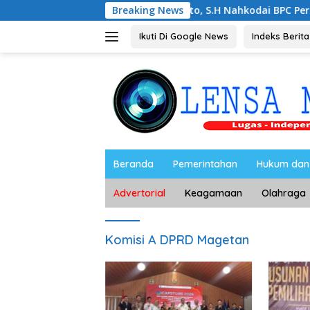
Langsung
Noorbiyanto, S.H Nahkodai BPC Peradin Magetan Pe
Breaking News
ke
konten
Ikuti Di Google News
Indeks Berita
Beranda
Pemerintahan
Hukum dan 
Advertorial
Keagamaan
Olahraga
Komisi A DPRD Magetan