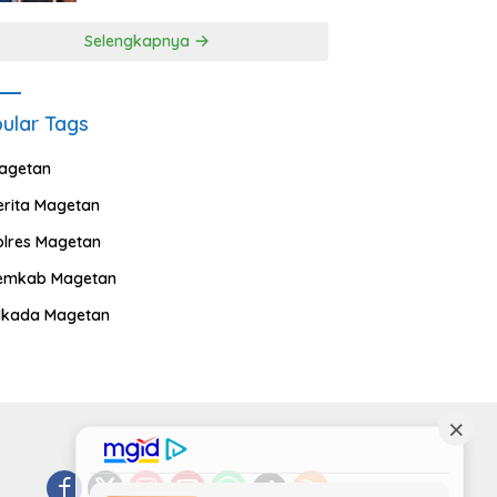
Selengkapnya
ular Tags
agetan
erita Magetan
olres Magetan
emkab Magetan
ilkada Magetan