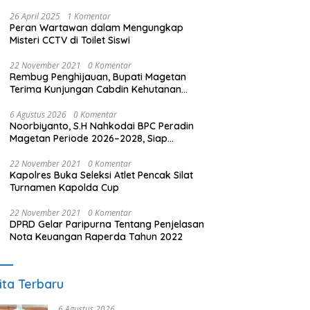
26 April 2025
1 Komentar
Peran Wartawan dalam Mengungkap
Misteri CCTV di Toilet Siswi
22 November 2021
0 Komentar
Rembug Penghijauan, Bupati Magetan
Terima Kunjungan Cabdin Kehutanan
Jatim
6 Agustus 2026
0 Komentar
Noorbiyanto, S.H Nahkodai BPC Peradin
Magetan Periode 2026–2028, Siap
Perkuat Pendampingan Hukum
22 November 2021
0 Komentar
Kapolres Buka Seleksi Atlet Pencak Silat
Turnamen Kapolda Cup
22 November 2021
0 Komentar
DPRD Gelar Paripurna Tentang Penjelasan
Nota Keuangan Raperda Tahun 2022
ita Terbaru
6 Agustus 2026