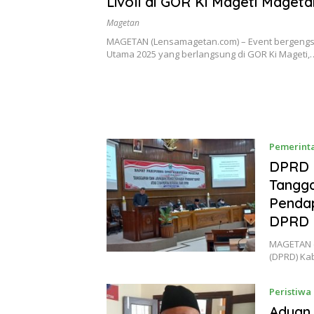
Livoli di GOR Ki Mageti Mageta
Magetan
MAGETAN (Lensamagetan.com) – Event bergengsi L
Utama 2025 yang berlangsung di GOR Ki Mageti,
Pemerint
DPRD 
Tangga
Pendap
DPRD
MAGETAN (
(DPRD) Ka
Peristiwa
Aduan 