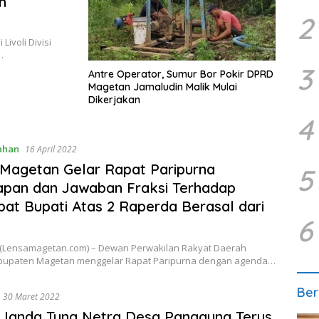
n
2
ivoli Divisi
…
3
Antre Operator, Sumur Bor Pokir DPRD
Magetan Jamaludin Malik Mulai
Dikerjakan
4
ahan
16 April 2022
Magetan Gelar Rapat Paripurna
5
pan dan Jawaban Fraksi Terhadap
at Bupati Atas 2 Raperda Berasal dari
6
Lensamagetan.com) – Dewan Perwakilan Rakyat Daerah
bupaten Magetan menggelar Rapat Paripurna dengan agenda…
Ber
30 Maret 2022
Janda Tuna Netra Desa Panggung Terus