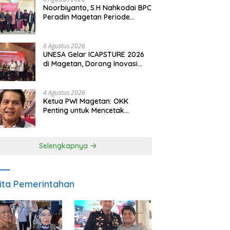
Noorbiyanto, S.H Nahkodai BPC
Peradin Magetan Periode
2026–2028, Siap Perkuat
Pendampingan Hukum
6 Agustus 2026
UNESA Gelar ICAPSTURE 2026
di Magetan, Dorong Inovasi
untuk Masa Depan
Berkelanjutan
4 Agustus 2026
Ketua PWI Magetan: OKK
Penting untuk Mencetak
Wartawan Profesional,
Berintegritas dan Terpercaya
Selengkapnya
ita Pemerintahan