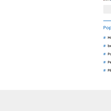
Pop
M
b
P
P
P