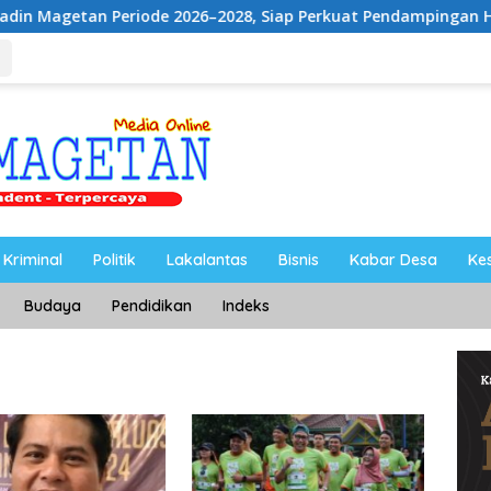
riode 2026–2028, Siap Perkuat Pendampingan Hukum
UN
Kriminal
Politik
Lakalantas
Bisnis
Kabar Desa
Ke
Budaya
Pendidikan
Indeks