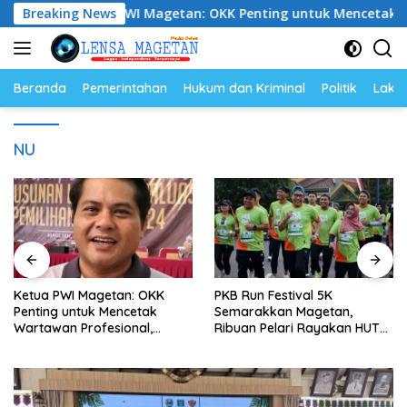
Langsung
Ketua PWI Magetan: OKK Penting untuk Mencetak Wartawan Pr
Breaking News
ke
konten
Beranda
Pemerintahan
Hukum dan Kriminal
Politik
Lakal
NU
Ketua PWI Magetan: OKK
PKB Run Festival 5K
Penting untuk Mencetak
Semarakkan Magetan,
Wartawan Profesional,
Ribuan Pelari Rayakan HUT
Berintegritas dan Terpercaya
ke-28 PKB