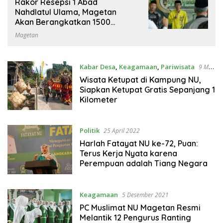
Rakor Resepsi 1 Abad
Nahdlatul Ulama, Magetan
Akan Berangkatkan 1500
Peserta
Magetan
Kabar Desa
,
Keagamaan
,
Pariwisata
9 Mei
2022
Wisata Ketupat di Kampung NU,
Siapkan Ketupat Gratis Sepanjang 1
Kilometer
Politik
25 April 2022
Harlah Fatayat NU ke-72, Puan:
Terus Kerja Nyata karena
Perempuan adalah Tiang Negara
Keagamaan
5 Desember 2021
PC Muslimat NU Magetan Resmi
Melantik 12 Pengurus Ranting