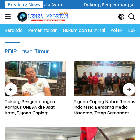
Langsung
r dan Populasi Ayam
Breaking News
Dukung Pengembangan Kampus UNE
ke
konten
Beranda
Pemerintahan
Hukum dan Kriminal
Politik
Lakal
PDIP Jawa Timur
Dukung Pengembangan
Riyono Caping Nobar Timnas
Kampus UNESA di Pusat
Indonesia Bersama Media
Kota, Riyono Caping:
Magetan, Tetap Semangat
Tingkatkan SDM dan
Meski Garuda Gagal Lolos
Gerakkan Ekonomi Magetan