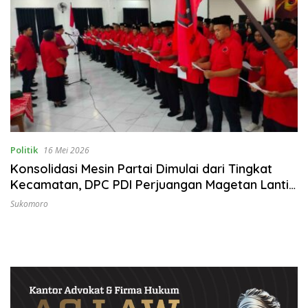
Politik
16 Mei 2026
Konsolidasi Mesin Partai Dimulai dari Tingkat
Kecamatan, DPC PDI Perjuangan Magetan Lantik
18 PAC
Sukomoro