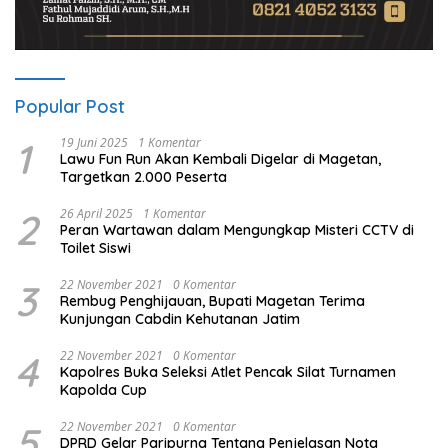
Popular Post
1
19 Juni 2025
1 Komentar
Lawu Fun Run Akan Kembali Digelar di Magetan,
Targetkan 2.000 Peserta
2
26 April 2025
1 Komentar
Peran Wartawan dalam Mengungkap Misteri CCTV di
Toilet Siswi
3
22 November 2021
0 Komentar
Rembug Penghijauan, Bupati Magetan Terima
Kunjungan Cabdin Kehutanan Jatim
4
22 November 2021
0 Komentar
Kapolres Buka Seleksi Atlet Pencak Silat Turnamen
Kapolda Cup
5
22 November 2021
0 Komentar
DPRD Gelar Paripurna Tentang Penjelasan Nota