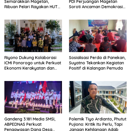
Semarakkan Magetan,
PDI Perjuangan Magetan
Ribuan Pelari Rayakan HUT
Soroti Ancaman Demokrasi
ke-28 PKB
dan Tuntut Keadilan Korban
Riyono Dukung Kolaborasi
Sosialisasi Perda di Panekan,
ICMI Ponorogo untuk Perkuat
Suyatno Tekankan Kegiatan
Ekonomi Kerakyatan dan
Positif di Kalangan Pemuda
UMKM
Gandeng 3.181 Media SMSI,
Polemik Tiyo Ardianto, Phutut
ABPEDNAS Perkuat
Pujiono: Kritik Itu Perlu, Tapi
Pengawasan Dana Desa
Jangan Kehilangan Adab