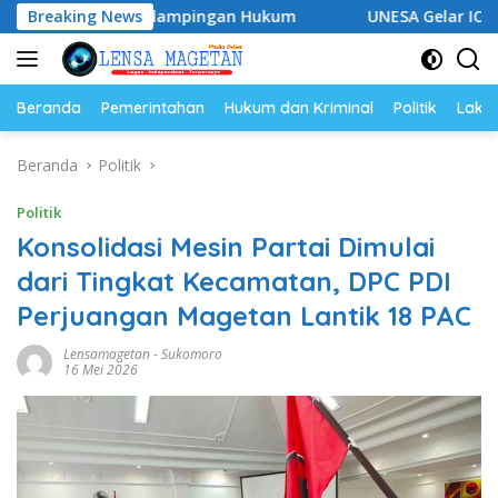
Langsung
kuat Pendampingan Hukum
Breaking News
UNESA Gelar ICAPSTURE 2026 
ke
konten
Beranda
Pemerintahan
Hukum dan Kriminal
Politik
Lakal
Beranda
Politik
Politik
Konsolidasi Mesin Partai Dimulai
dari Tingkat Kecamatan, DPC PDI
Perjuangan Magetan Lantik 18 PAC
Lensamagetan
-
Sukomoro
16 Mei 2026