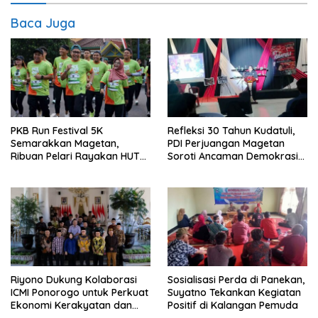
Baca Juga
PKB Run Festival 5K
Refleksi 30 Tahun Kudatuli,
Semarakkan Magetan,
PDI Perjuangan Magetan
Ribuan Pelari Rayakan HUT
Soroti Ancaman Demokrasi
ke-28 PKB
dan Tuntut Keadilan Korban
Riyono Dukung Kolaborasi
Sosialisasi Perda di Panekan,
ICMI Ponorogo untuk Perkuat
Suyatno Tekankan Kegiatan
Ekonomi Kerakyatan dan
Positif di Kalangan Pemuda
UMKM