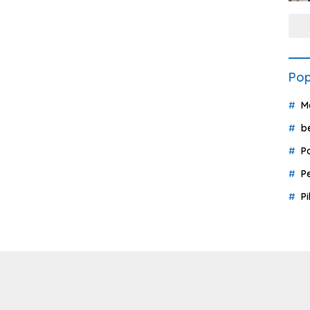
Pop
M
b
P
P
P