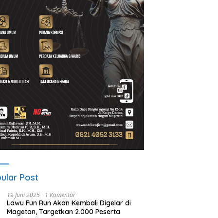
ngkat Desa Baru
UNESA Gelar ICAPSTURE 2026
K
ayah Resmi Dilantik, Siap
di Magetan, Dorong Inovasi
P
katkan Pelayanan Warga
untuk Masa Depan
W
Berkelanjutan
B
ular Post
19 Juni 2025
1 Komentar
Lawu Fun Run Akan Kembali Digelar di
Magetan, Targetkan 2.000 Peserta