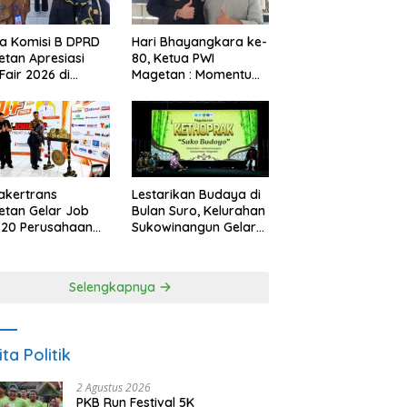
a Komisi B DPRD
Hari Bhayangkara ke-
tan Apresiasi
80, Ketua PWI
Fair 2026 di
Magetan : Momentum
ah Efisiensi
Polri Perkuat
garan
Kepercayaan Publik
akertrans
Lestarikan Budaya di
tan Gelar Job
Bulan Suro, Kelurahan
, 20 Perusahaan
Sukowinangun Gelar
akan 2.159
Ketoprak Suko
ongan Kerja
Budoyo
Selengkapnya
ita Politik
2 Agustus 2026
PKB Run Festival 5K