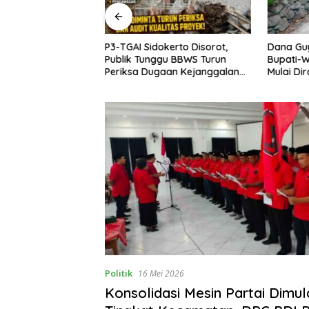
etan Satukan
P3-TGAI Sidokerto Disorot,
Dana Gu
ggar Lewat Senam
Publik Tunggu BBWS Turun
Bupati-W
ardi: Ini Wujud
Periksa Dugaan Kejanggalan
Mulai Di
Proyek
Wates
Politik
16 Mei 2026
Konsolidasi Mesin Partai Dimula