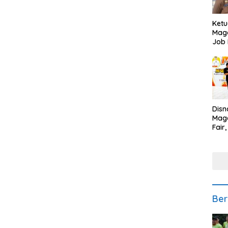
Ketu
Mage
Job 
Teng
Ang
Disn
Mage
Fair
Sedi
Low
Ber