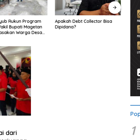
yub Rukun Program
Apakah Debt Collector Bisa
Pera
akil Bupati Magetan
Dipidana?
Sidow
rasakan Warga Desa
Ting
Pop
1
i dari