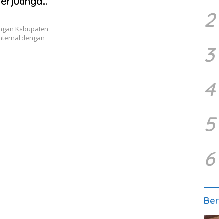
Perjuangan
2
angan Kabupaten
nternal dengan
3
4
5
6
Ber