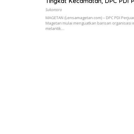
Tingkat Kecamatan, DPC PDI 
Magetan Lantik 18 PAC
Sukomoro
MAGETAN (Lensamagetan.com) – DPC PDI Perju
Magetan mulai menguatkan barisan organisasi i
melantik…