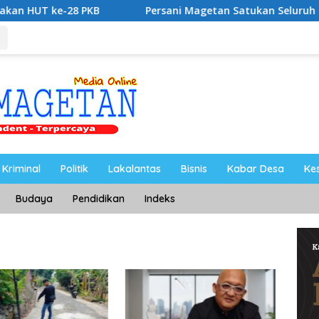
 PKB
Persani Magetan Satukan Seluruh Sanggar Lewat Se
Kriminal
Politik
Lakalantas
Bisnis
Kabar Desa
Ke
Budaya
Pendidikan
Indeks