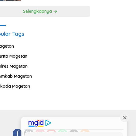
Selengkapnya
ular Tags
agetan
erita Magetan
olres Magetan
emkab Magetan
ilkada Magetan