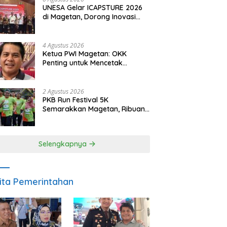
UNESA Gelar ICAPSTURE 2026
di Magetan, Dorong Inovasi
untuk Masa Depan
Berkelanjutan
4 Agustus 2026
Ketua PWI Magetan: OKK
Penting untuk Mencetak
Wartawan Profesional,
Berintegritas dan Terpercaya
2 Agustus 2026
PKB Run Festival 5K
Semarakkan Magetan, Ribuan
Pelari Rayakan HUT ke-28 PKB
Selengkapnya
ita Pemerintahan