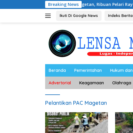
Langsung
ival 5K Semarakkan Magetan, Ribuan Pelari Rayakan HUT ke-28
Breaking News
ke
konten
Ikuti Di Google News
Indeks Berita
Beranda
Pemerintahan
Hukum dan 
Advertorial
Keagamaan
Olahraga
Pelantikan PAC Magetan