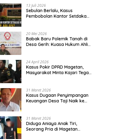
13 Juli 2026
Sebulan Berlalu, Kasus
Pembobolan Kantor Setdakab
Magetan Masih Misterius
20 Mei 2026
Babak Baru Polemik Tanah di
Desa Gerih: Kuasa Hukum Ahli
Waris Siapkan Opsi Gugatan
dan Audiensi ke Bupati
24 April 2026
Kasus Pokir DPRD Magetan,
Masyarakat Minta Kajari Tegak
Lurus dan Tidak Tebang Pilih
31 Maret 2026
Kasus Dugaan Penyimpangan
Keuangan Desa Taji Naik ke
Penyidikan, Polres Magetan
Mulai Hitung Kerugian Negara
31 Maret 2026
Diduga Aniaya Anak Tiri,
Seorang Pria di Magetan
Dilaporkan ke Polisi