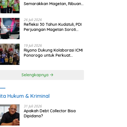
Semarakkan Magetan, Ribuan
Pelari Rayakan HUT ke-28 PKB
26 Juli 2026
Refleksi 30 Tahun Kudatuli, PDI
Perjuangan Magetan Soroti
Ancaman Demokrasi dan
Tuntut Keadilan Korban
19 Juli 2026
Riyono Dukung Kolaborasi ICMI
Ponorogo untuk Perkuat
Ekonomi Kerakyatan dan
UMKM
Selengkapnya
ita Hukum & Kriminal
31 Juli 2026
Apakah Debt Collector Bisa
Dipidana?