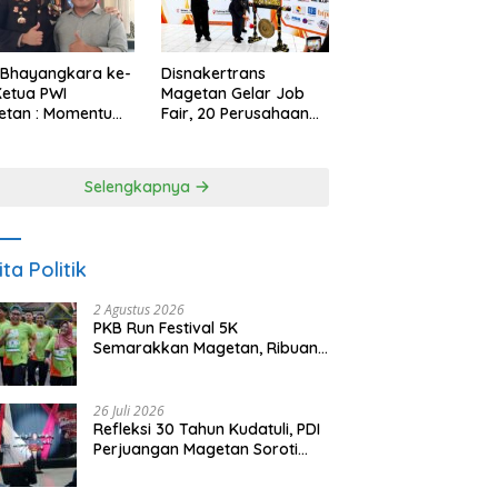
 Bhayangkara ke-
Disnakertrans
Ketua PWI
Magetan Gelar Job
etan : Momentum
Fair, 20 Perusahaan
i Perkuat
Sediakan 2.159
rcayaan Publik
Lowongan Kerja
Selengkapnya
ita Politik
2 Agustus 2026
PKB Run Festival 5K
Semarakkan Magetan, Ribuan
Pelari Rayakan HUT ke-28 PKB
26 Juli 2026
Refleksi 30 Tahun Kudatuli, PDI
Perjuangan Magetan Soroti
Ancaman Demokrasi dan
Tuntut Keadilan Korban