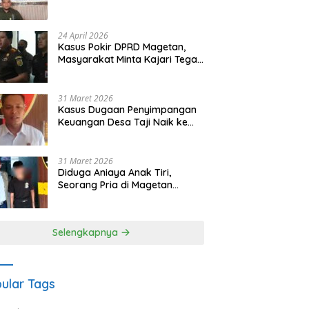
Waris Siapkan Opsi Gugatan
dan Audiensi ke Bupati
24 April 2026
Kasus Pokir DPRD Magetan,
Masyarakat Minta Kajari Tegak
Lurus dan Tidak Tebang Pilih
31 Maret 2026
Kasus Dugaan Penyimpangan
Keuangan Desa Taji Naik ke
Penyidikan, Polres Magetan
Mulai Hitung Kerugian Negara
31 Maret 2026
Diduga Aniaya Anak Tiri,
Seorang Pria di Magetan
Dilaporkan ke Polisi
Selengkapnya
ular Tags