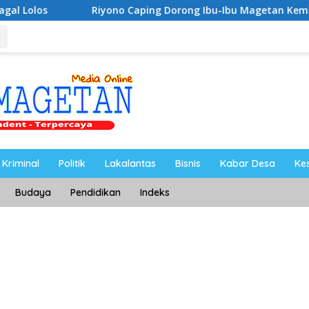
Riyono Caping Dorong Ibu-Ibu Magetan Kembangkan Olahan I
Kriminal
Politik
Lakalantas
Bisnis
Kabar Desa
Ke
Budaya
Pendidikan
Indeks