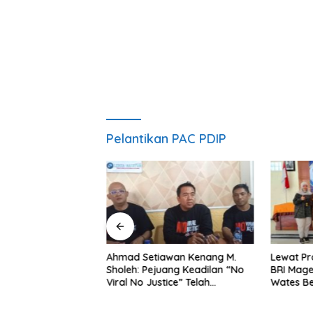
Pelantikan PAC PDIP
ng Dorong Ibu-Ibu
Ahmad Setiawan Kenang M.
Lewat Pr
mbangkan Olahan
Sholeh: Pejuang Keadilan “No
BRI Mag
at Budaya Gemar
Viral No Justice” Telah
Wates Be
Berpulang