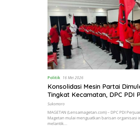
Politik
16 Mei 2026
Konsolidasi Mesin Partai Dimula
Tingkat Kecamatan, DPC PDI 
Magetan Lantik 18 PAC
Sukomoro
MAGETAN (Lensamagetan.com) – DPC PDI Perju
Magetan mulai menguatkan barisan organisasi i
melantik…