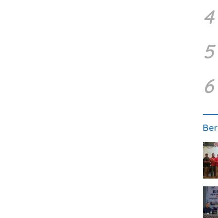
4
5
6
Ber