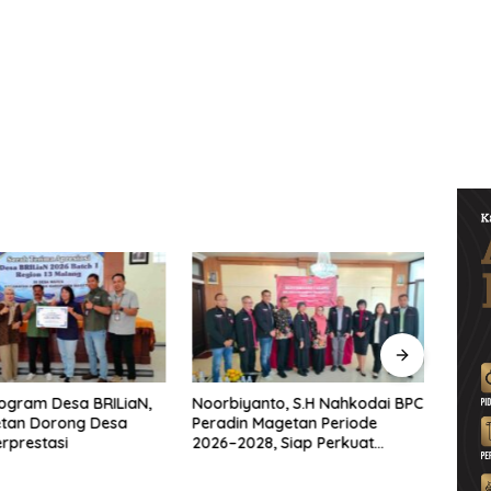
ogram Desa BRILiaN,
Noorbiyanto, S.H Nahkodai BPC
UNES
etan Dorong Desa
Peradin Magetan Periode
di Ma
rprestasi
2026–2028, Siap Perkuat
untu
Pendampingan Hukum
Berke