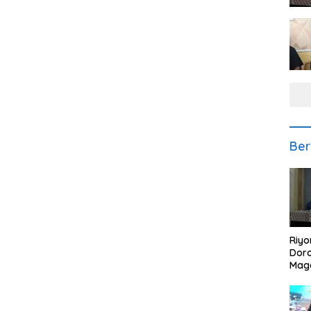
Ber
Riyo
Doro
Mag
Kem
Ikan
Gem