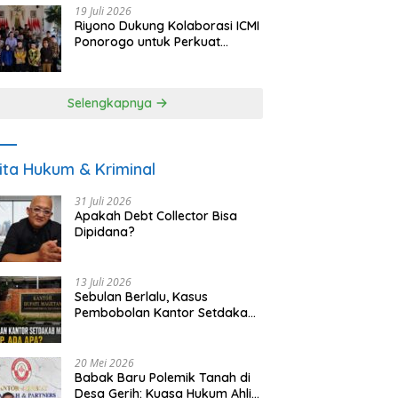
19 Juli 2026
Riyono Dukung Kolaborasi ICMI
Ponorogo untuk Perkuat
Ekonomi Kerakyatan dan
UMKM
Selengkapnya
ita Hukum & Kriminal
31 Juli 2026
Apakah Debt Collector Bisa
Dipidana?
13 Juli 2026
Sebulan Berlalu, Kasus
Pembobolan Kantor Setdakab
Magetan Masih Misterius
20 Mei 2026
Babak Baru Polemik Tanah di
Desa Gerih: Kuasa Hukum Ahli