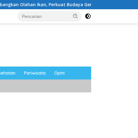
kan, Perkuat Budaya Gemar Makan Ikan
Ahmad Setiawa
sehatan
Pariwisata
Opini