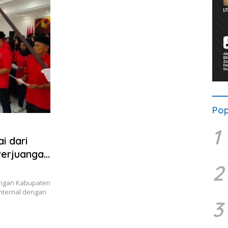
Pop
1
i dari
Perjuangan
2
angan Kabupaten
nternal dengan
3