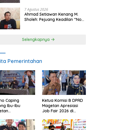
Makan Ikan
7 Agustus 2026
Ahmad Setiawan Kenang M.
Sholeh: Pejuang Keadilan “No
Viral No Justice” Telah
Berpulang
Selengkapnya
ita Pemerintahan
no Caping
Ketua Komisi B DPRD
ng Ibu-Ibu
Magetan Apresiasi
etan
Job Fair 2026 di
bangkan Olahan
Tengah Efisiensi
, Perkuat Budaya
Anggaran
ar Makan Ikan