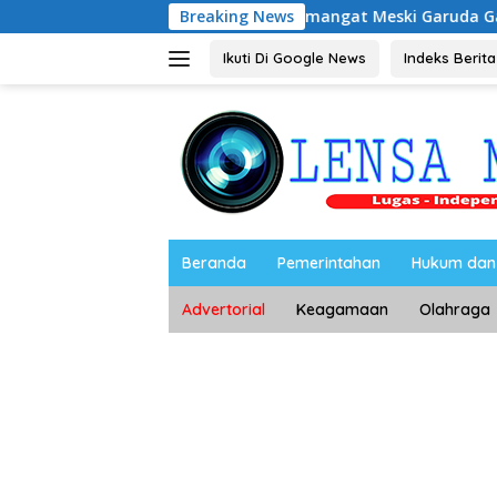
Langsung
ia Magetan, Tetap Semangat Meski Garuda Gagal Lolos
Breaking News
ke
konten
Ikuti Di Google News
Indeks Berita
Beranda
Pemerintahan
Hukum dan 
Advertorial
Keagamaan
Olahraga