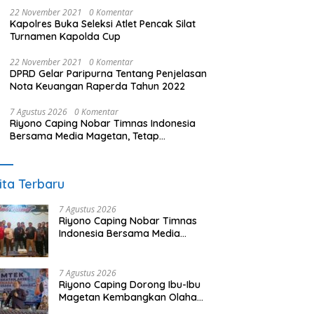
22 November 2021
0 Komentar
Kapolres Buka Seleksi Atlet Pencak Silat
Turnamen Kapolda Cup
22 November 2021
0 Komentar
DPRD Gelar Paripurna Tentang Penjelasan
Nota Keuangan Raperda Tahun 2022
7 Agustus 2026
0 Komentar
Riyono Caping Nobar Timnas Indonesia
Bersama Media Magetan, Tetap
Semangat Meski Garuda Gagal Lolos
ita Terbaru
7 Agustus 2026
Riyono Caping Nobar Timnas
Indonesia Bersama Media
Magetan, Tetap Semangat
Meski Garuda Gagal Lolos
7 Agustus 2026
Riyono Caping Dorong Ibu-Ibu
Magetan Kembangkan Olahan
Ikan, Perkuat Budaya Gemar