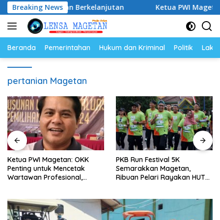
Langsung
 Masa Depan Berkelanjutan
Breaking News
Ketua PWI Magetan: OKK Pe
ke
konten
Beranda
Pemerintahan
Hukum dan Kriminal
Politik
Lakal
pertanian Magetan
Ketua PWI Magetan: OKK
PKB Run Festival 5K
Penting untuk Mencetak
Semarakkan Magetan,
Wartawan Profesional,
Ribuan Pelari Rayakan HUT
Berintegritas dan Terpercaya
ke-28 PKB