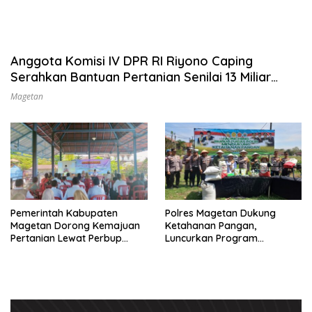
Anggota Komisi IV DPR RI Riyono Caping
Serahkan Bantuan Pertanian Senilai 13 Miliar
untuk Magetan
Magetan
Pemerintah Kabupaten
Polres Magetan Dukung
Magetan Dorong Kemajuan
Ketahanan Pangan,
Pertanian Lewat Perbup
Luncurkan Program
Nomor 36 Tahun 2023
Penanaman Jagung