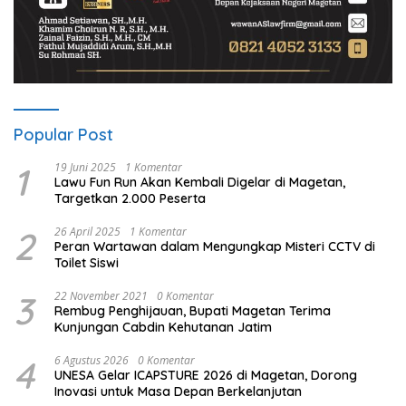
Popular Post
1
19 Juni 2025
1 Komentar
Lawu Fun Run Akan Kembali Digelar di Magetan,
Targetkan 2.000 Peserta
2
26 April 2025
1 Komentar
Peran Wartawan dalam Mengungkap Misteri CCTV di
Toilet Siswi
3
22 November 2021
0 Komentar
Rembug Penghijauan, Bupati Magetan Terima
Kunjungan Cabdin Kehutanan Jatim
4
6 Agustus 2026
0 Komentar
UNESA Gelar ICAPSTURE 2026 di Magetan, Dorong
Inovasi untuk Masa Depan Berkelanjutan