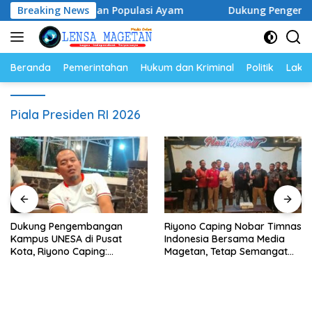
Langsung
Harga Telur dan Populasi Ayam
Breaking News
Dukung Pengembangan Ka
ke
konten
Beranda
Pemerintahan
Hukum dan Kriminal
Politik
Lakal
Piala Presiden RI 2026
Dukung Pengembangan
Riyono Caping Nobar Timnas
Kampus UNESA di Pusat
Indonesia Bersama Media
Kota, Riyono Caping:
Magetan, Tetap Semangat
Tingkatkan SDM dan
Meski Garuda Gagal Lolos
Gerakkan Ekonomi Magetan