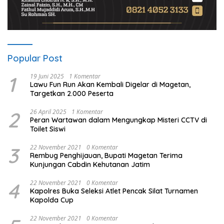
Popular Post
1
19 Juni 2025
1 Komentar
Lawu Fun Run Akan Kembali Digelar di Magetan,
Targetkan 2.000 Peserta
2
26 April 2025
1 Komentar
Peran Wartawan dalam Mengungkap Misteri CCTV di
Toilet Siswi
3
22 November 2021
0 Komentar
Rembug Penghijauan, Bupati Magetan Terima
Kunjungan Cabdin Kehutanan Jatim
4
22 November 2021
0 Komentar
Kapolres Buka Seleksi Atlet Pencak Silat Turnamen
Kapolda Cup
22 November 2021
0 Komentar