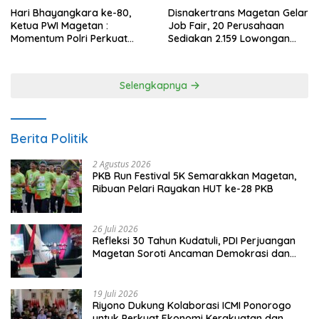
Hari Bhayangkara ke-80,
Disnakertrans Magetan Gelar
Ketua PWI Magetan :
Job Fair, 20 Perusahaan
Momentum Polri Perkuat
Sediakan 2.159 Lowongan
Kepercayaan Publik
Kerja
Selengkapnya
Berita Politik
2 Agustus 2026
PKB Run Festival 5K Semarakkan Magetan,
Ribuan Pelari Rayakan HUT ke-28 PKB
26 Juli 2026
Refleksi 30 Tahun Kudatuli, PDI Perjuangan
Magetan Soroti Ancaman Demokrasi dan
Tuntut Keadilan Korban
19 Juli 2026
Riyono Dukung Kolaborasi ICMI Ponorogo
untuk Perkuat Ekonomi Kerakyatan dan