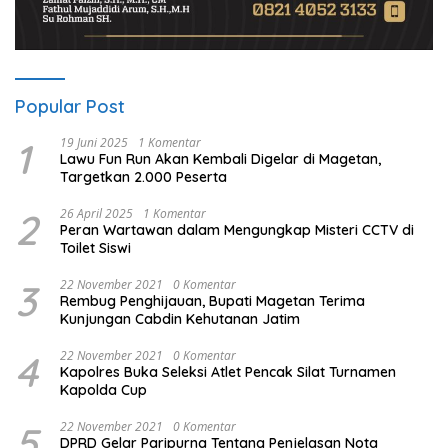
Popular Post
1
19 Juni 2025
1 Komentar
Lawu Fun Run Akan Kembali Digelar di Magetan,
Targetkan 2.000 Peserta
2
26 April 2025
1 Komentar
Peran Wartawan dalam Mengungkap Misteri CCTV di
Toilet Siswi
3
22 November 2021
0 Komentar
Rembug Penghijauan, Bupati Magetan Terima
Kunjungan Cabdin Kehutanan Jatim
4
22 November 2021
0 Komentar
Kapolres Buka Seleksi Atlet Pencak Silat Turnamen
Kapolda Cup
5
22 November 2021
0 Komentar
DPRD Gelar Paripurna Tentang Penjelasan Nota