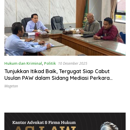
Hukum dan Kriminal
,
Politik
10 Desember 2025
Tunjukkan Itikad Baik, Tergugat Siap Cabut
Usulan PAW dalam Sidang Mediasi Perkara
Nomor 34/Pdt.G/2025/PN
Magetan