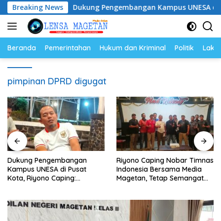
Langsung
yam
Breaking News
Dukung Pengembangan Kampus UNESA di Pusat Kot
ke
konten
Beranda
Pemerintahan
Hukum dan Kriminal
Politik
Lakal
pimpinan DPRD digugat
Dukung Pengembangan
Riyono Caping Nobar Timnas
Kampus UNESA di Pusat
Indonesia Bersama Media
Kota, Riyono Caping:
Magetan, Tetap Semangat
Tingkatkan SDM dan
Meski Garuda Gagal Lolos
Gerakkan Ekonomi Magetan