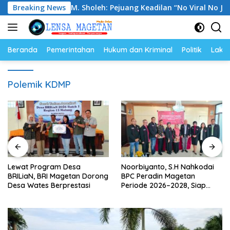
Langsung
n Kenang M. Sholeh: Pejuang Keadilan “No Viral No Justice” Te
Breaking News
ke
konten
Beranda
Pemerintahan
Hukum dan Kriminal
Politik
Lakal
Polemik KDMP
Lewat Program Desa
Noorbiyanto, S.H Nahkodai
BRILiaN, BRI Magetan Dorong
BPC Peradin Magetan
Desa Wates Berprestasi
Periode 2026–2028, Siap
Perkuat Pendampingan
Hukum