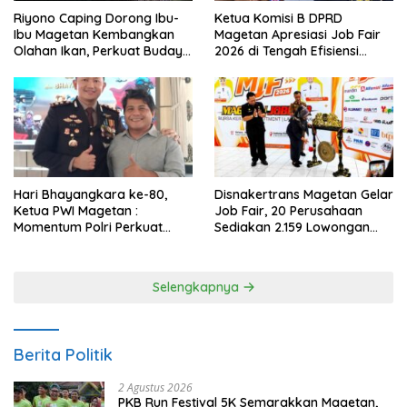
Riyono Caping Dorong Ibu-
Ketua Komisi B DPRD
Ibu Magetan Kembangkan
Magetan Apresiasi Job Fair
Olahan Ikan, Perkuat Budaya
2026 di Tengah Efisiensi
Gemar Makan Ikan
Anggaran
Hari Bhayangkara ke-80,
Disnakertrans Magetan Gelar
Ketua PWI Magetan :
Job Fair, 20 Perusahaan
Momentum Polri Perkuat
Sediakan 2.159 Lowongan
Kepercayaan Publik
Kerja
Selengkapnya
Berita Politik
2 Agustus 2026
PKB Run Festival 5K Semarakkan Magetan,