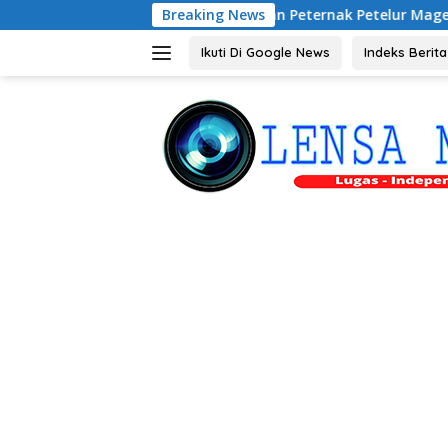
Langsung
Audiensi dengan Peternak Petelur Magetan, Riyono Bahas 
Breaking News
ke
konten
Ikuti Di Google News
Indeks Berita