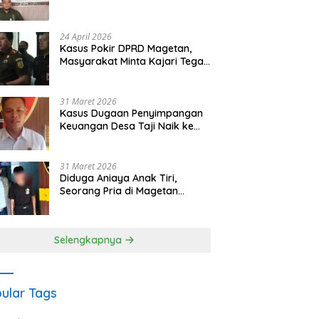
Waris Siapkan Opsi Gugatan
dan Audiensi ke Bupati
24 April 2026
Kasus Pokir DPRD Magetan,
Masyarakat Minta Kajari Tegak
Lurus dan Tidak Tebang Pilih
31 Maret 2026
Kasus Dugaan Penyimpangan
Keuangan Desa Taji Naik ke
Penyidikan, Polres Magetan
Mulai Hitung Kerugian Negara
31 Maret 2026
Diduga Aniaya Anak Tiri,
Seorang Pria di Magetan
Dilaporkan ke Polisi
Selengkapnya
ular Tags