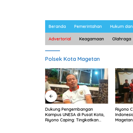
Beranda
Pemerintahan
Hukum dan 
Advertorial
Keagamaan
Olahraga
Polsek Kota Magetan
ngan Peternak
Dukung Pengembangan
Riyono 
etan, Riyono Bahas
Kampus UNESA di Pusat Kota,
Indonesi
arga Telur dan
Riyono Caping: Tingkatkan
Magetan
am
SDM dan Gerakkan Ekonomi
Meski Ga
Magetan