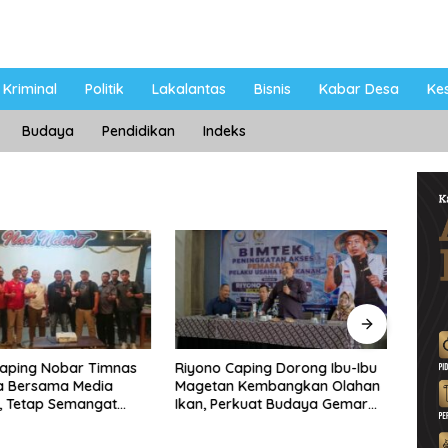
Kriminal
Politik
Lakalantas
Bisnis
Kabar Desa
Ke
Budaya
Pendidikan
Indeks
Caping Nobar Timnas
Riyono Caping Dorong Ibu-Ibu
Ahma
a Bersama Media
Magetan Kembangkan Olahan
Shole
, Tetap Semangat
Ikan, Perkuat Budaya Gemar
Viral
ruda Gagal Lolos
Makan Ikan
Berp