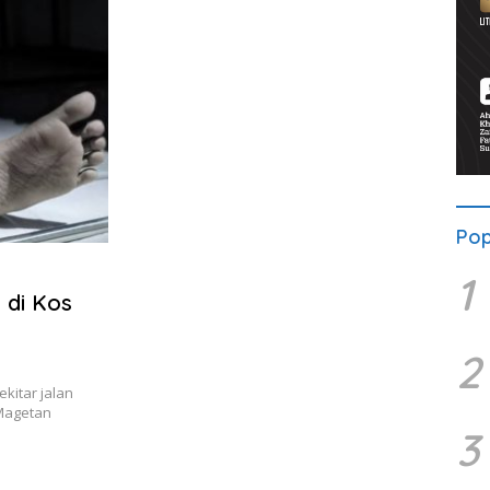
Pop
1
 di Kos
2
itar jalan
Magetan
3