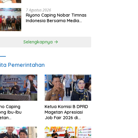
SDM dan Gerakkan Ekonomi
Magetan
7 Agustus 2026
Riyono Caping Nobar Timnas
Indonesia Bersama Media
Magetan, Tetap Semangat
Meski Garuda Gagal Lolos
Selengkapnya
ita Pemerintahan
no Caping
Ketua Komisi B DPRD
ng Ibu-Ibu
Magetan Apresiasi
etan
Job Fair 2026 di
bangkan Olahan
Tengah Efisiensi
, Perkuat Budaya
Anggaran
ar Makan Ikan