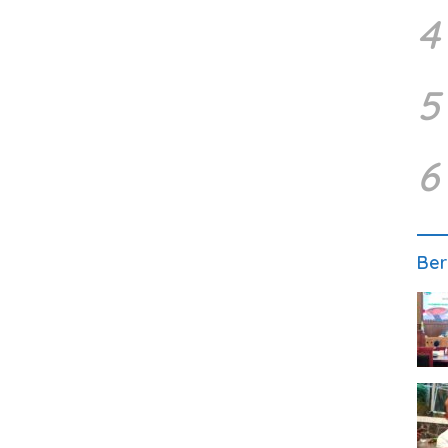
4
5
6
Ber