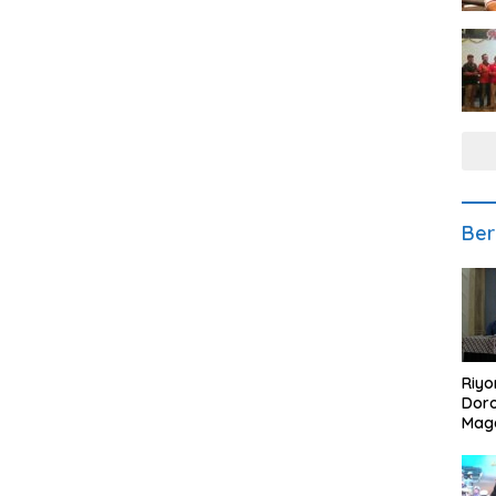
Ber
Riyo
Doro
Mag
Kem
Ikan
Gem