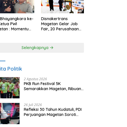
 Bhayangkara ke-
Disnakertrans
Ketua PWI
Magetan Gelar Job
etan : Momentum
Fair, 20 Perusahaan
i Perkuat
Sediakan 2.159
rcayaan Publik
Lowongan Kerja
Selengkapnya
ita Politik
2 Agustus 2026
PKB Run Festival 5K
Semarakkan Magetan, Ribuan
Pelari Rayakan HUT ke-28 PKB
26 Juli 2026
Refleksi 30 Tahun Kudatuli, PDI
Perjuangan Magetan Soroti
Ancaman Demokrasi dan
Tuntut Keadilan Korban