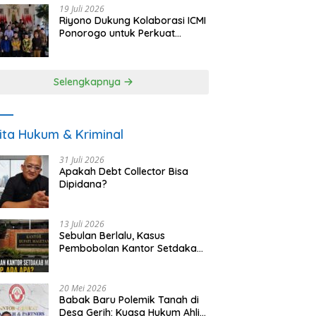
19 Juli 2026
Riyono Dukung Kolaborasi ICMI
Ponorogo untuk Perkuat
Ekonomi Kerakyatan dan
UMKM
Selengkapnya
ita Hukum & Kriminal
31 Juli 2026
Apakah Debt Collector Bisa
Dipidana?
13 Juli 2026
Sebulan Berlalu, Kasus
Pembobolan Kantor Setdakab
Magetan Masih Misterius
20 Mei 2026
Babak Baru Polemik Tanah di
Desa Gerih: Kuasa Hukum Ahli