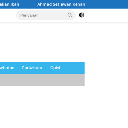
Ahmad Setiawan Kenang M. Sholeh: Pejuang Keadilan “No Viral
sehatan
Pariwisata
Opini