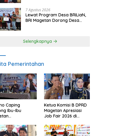
Berpulang
7 Agustus 2026
Lewat Program Desa BRILiaN,
BRI Magetan Dorong Desa
Wates Berprestasi
Selengkapnya
ita Pemerintahan
no Caping
Ketua Komisi B DPRD
ng Ibu-Ibu
Magetan Apresiasi
etan
Job Fair 2026 di
bangkan Olahan
Tengah Efisiensi
, Perkuat Budaya
Anggaran
ar Makan Ikan