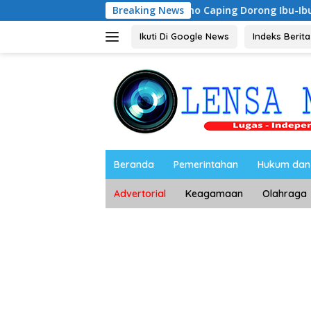
Langsung
Riyono Caping Dorong Ibu-Ibu Magetan Kemb
Breaking News
ke
konten
Ikuti Di Google News
Indeks Berita
Beranda
Pemerintahan
Hukum dan 
Advertorial
Keagamaan
Olahraga