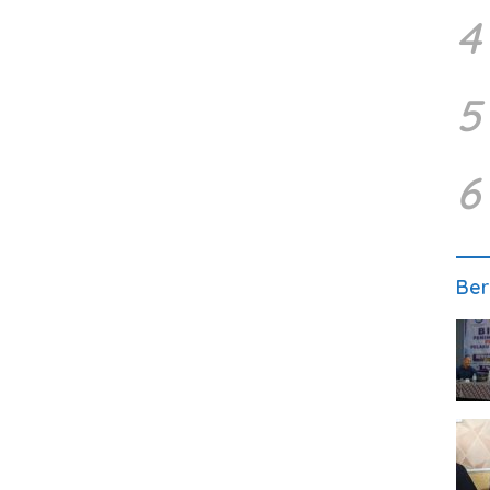
4
5
6
Ber