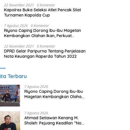
22 November 2021
0 Komentar
Kapolres Buka Seleksi Atlet Pencak Silat
Turnamen Kapolda Cup
7 Agustus 2026
0 Komentar
Riyono Caping Dorong Ibu-Ibu Magetan
Kembangkan Olahan Ikan, Perkuat
Budaya Gemar Makan Ikan
22 November 2021
0 Komentar
DPRD Gelar Paripurna Tentang Penjelasan
Nota Keuangan Raperda Tahun 2022
ita Terbaru
7 Agustus 2026
Riyono Caping Dorong Ibu-Ibu
Magetan Kembangkan Olahan
Ikan, Perkuat Budaya Gemar
Makan Ikan
7 Agustus 2026
Ahmad Setiawan Kenang M.
Sholeh: Pejuang Keadilan “No
Viral No Justice” Telah