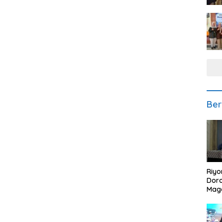
Ber
Riyo
Doro
Mag
Kem
Ikan
Gem