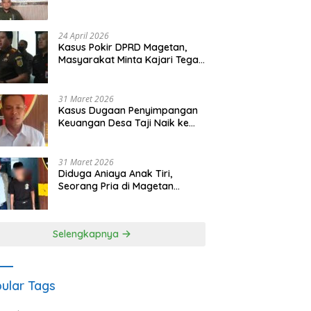
Waris Siapkan Opsi Gugatan
dan Audiensi ke Bupati
24 April 2026
Kasus Pokir DPRD Magetan,
Masyarakat Minta Kajari Tegak
Lurus dan Tidak Tebang Pilih
31 Maret 2026
Kasus Dugaan Penyimpangan
Keuangan Desa Taji Naik ke
Penyidikan, Polres Magetan
Mulai Hitung Kerugian Negara
31 Maret 2026
Diduga Aniaya Anak Tiri,
Seorang Pria di Magetan
Dilaporkan ke Polisi
Selengkapnya
ular Tags