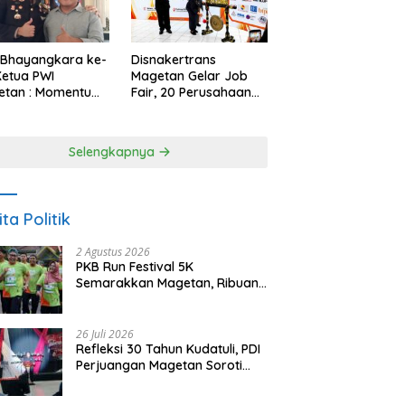
 Bhayangkara ke-
Disnakertrans
Ketua PWI
Magetan Gelar Job
etan : Momentum
Fair, 20 Perusahaan
i Perkuat
Sediakan 2.159
rcayaan Publik
Lowongan Kerja
Selengkapnya
ita Politik
2 Agustus 2026
PKB Run Festival 5K
Semarakkan Magetan, Ribuan
Pelari Rayakan HUT ke-28 PKB
26 Juli 2026
Refleksi 30 Tahun Kudatuli, PDI
Perjuangan Magetan Soroti
Ancaman Demokrasi dan
Tuntut Keadilan Korban