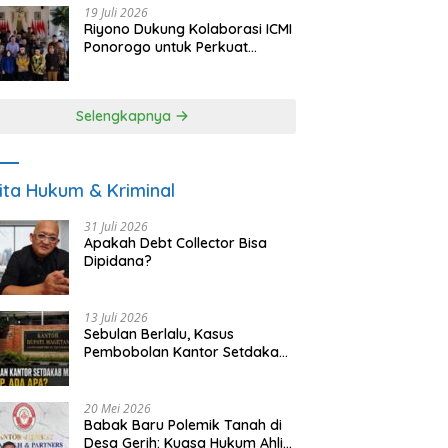
19 Juli 2026
Riyono Dukung Kolaborasi ICMI
Ponorogo untuk Perkuat
Ekonomi Kerakyatan dan
UMKM
Selengkapnya
ita Hukum & Kriminal
31 Juli 2026
Apakah Debt Collector Bisa
Dipidana?
13 Juli 2026
Sebulan Berlalu, Kasus
Pembobolan Kantor Setdakab
Magetan Masih Misterius
20 Mei 2026
Babak Baru Polemik Tanah di
Desa Gerih: Kuasa Hukum Ahli