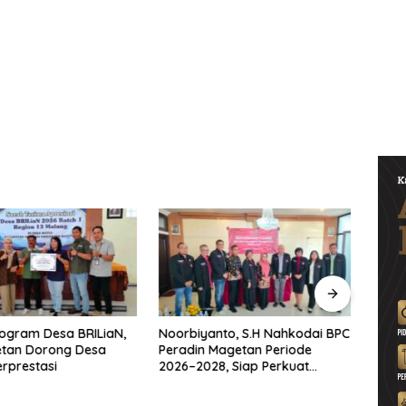
ogram Desa BRILiaN,
Noorbiyanto, S.H Nahkodai BPC
UNES
etan Dorong Desa
Peradin Magetan Periode
di Ma
rprestasi
2026–2028, Siap Perkuat
untu
Pendampingan Hukum
Berke