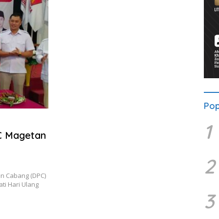
Pop
1
PC Magetan
2
n Cabang (DPC)
ti Hari Ulang
3