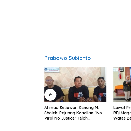
Prabowo Subianto
ng Dorong Ibu-Ibu
Ahmad Setiawan Kenang M.
Lewat Pr
mbangkan Olahan
Sholeh: Pejuang Keadilan “No
BRI Mag
at Budaya Gemar
Viral No Justice” Telah
Wates Be
Berpulang