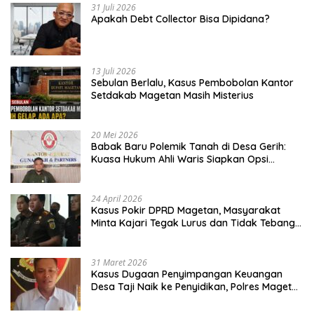
31 Juli 2026
Apakah Debt Collector Bisa Dipidana?
13 Juli 2026
Sebulan Berlalu, Kasus Pembobolan Kantor
Setdakab Magetan Masih Misterius
20 Mei 2026
Babak Baru Polemik Tanah di Desa Gerih:
Kuasa Hukum Ahli Waris Siapkan Opsi
Gugatan dan Audiensi ke Bupati
24 April 2026
Kasus Pokir DPRD Magetan, Masyarakat
Minta Kajari Tegak Lurus dan Tidak Tebang
Pilih
31 Maret 2026
Kasus Dugaan Penyimpangan Keuangan
Desa Taji Naik ke Penyidikan, Polres Magetan
Mulai Hitung Kerugian Negara