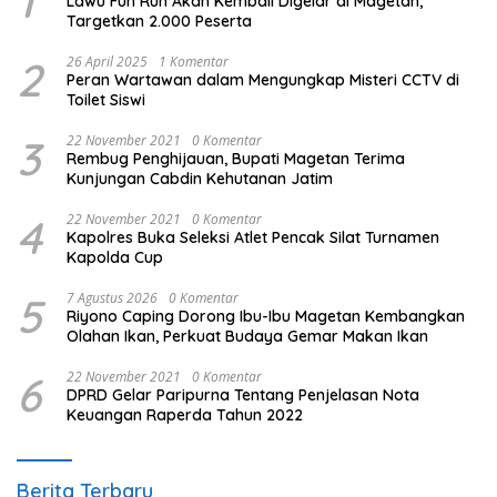
1
Lawu Fun Run Akan Kembali Digelar di Magetan,
Targetkan 2.000 Peserta
2
26 April 2025
1 Komentar
Peran Wartawan dalam Mengungkap Misteri CCTV di
Toilet Siswi
3
22 November 2021
0 Komentar
Rembug Penghijauan, Bupati Magetan Terima
Kunjungan Cabdin Kehutanan Jatim
4
22 November 2021
0 Komentar
Kapolres Buka Seleksi Atlet Pencak Silat Turnamen
Kapolda Cup
5
7 Agustus 2026
0 Komentar
Riyono Caping Dorong Ibu-Ibu Magetan Kembangkan
Olahan Ikan, Perkuat Budaya Gemar Makan Ikan
6
22 November 2021
0 Komentar
DPRD Gelar Paripurna Tentang Penjelasan Nota
Keuangan Raperda Tahun 2022
Berita Terbaru