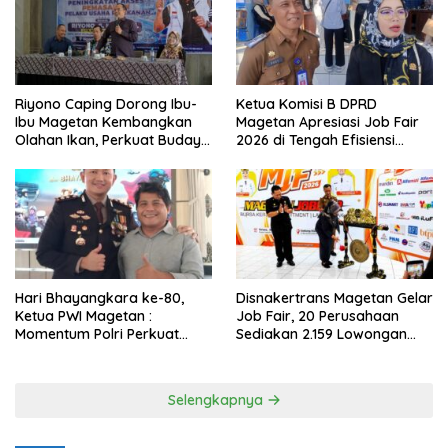
Riyono Caping Dorong Ibu-
Ketua Komisi B DPRD
Ibu Magetan Kembangkan
Magetan Apresiasi Job Fair
Olahan Ikan, Perkuat Budaya
2026 di Tengah Efisiensi
Gemar Makan Ikan
Anggaran
Hari Bhayangkara ke-80,
Disnakertrans Magetan Gelar
Ketua PWI Magetan :
Job Fair, 20 Perusahaan
Momentum Polri Perkuat
Sediakan 2.159 Lowongan
Kepercayaan Publik
Kerja
Selengkapnya