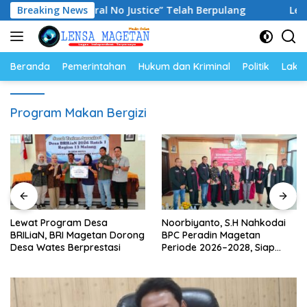
Langsung
lan “No Viral No Justice” Telah Berpulang
Breaking News
Lewat Progr
ke
konten
Beranda
Pemerintahan
Hukum dan Kriminal
Politik
Lakal
Program Makan Bergizi
Lewat Program Desa
Noorbiyanto, S.H Nahkodai
BRILiaN, BRI Magetan Dorong
BPC Peradin Magetan
Desa Wates Berprestasi
Periode 2026–2028, Siap
Perkuat Pendampingan
Hukum