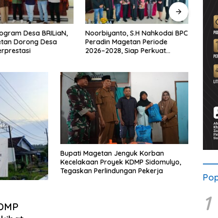
ogram Desa BRILiaN,
Noorbiyanto, S.H Nahkodai BPC
UNES
etan Dorong Desa
Peradin Magetan Periode
di Ma
rprestasi
2026–2028, Siap Perkuat
untu
Pendampingan Hukum
Berke
Bupati Magetan Jenguk Korban
Kecelakaan Proyek KDMP Sidomulyo,
Tegaskan Perlindungan Pekerja
Pop
1
KDMP