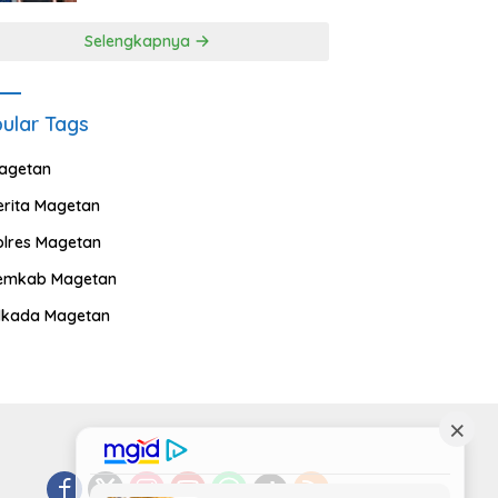
Selengkapnya
ular Tags
agetan
erita Magetan
olres Magetan
emkab Magetan
ilkada Magetan