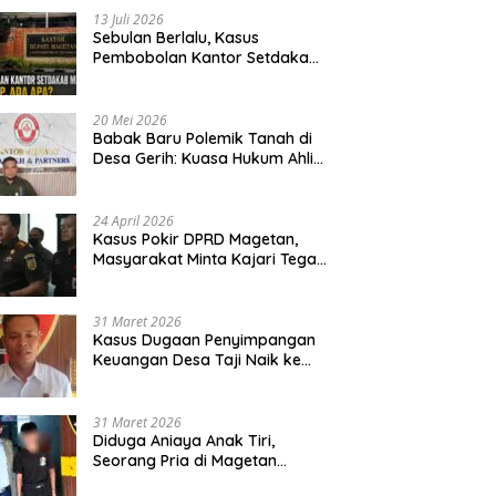
13 Juli 2026
Sebulan Berlalu, Kasus
Pembobolan Kantor Setdakab
Magetan Masih Misterius
20 Mei 2026
Babak Baru Polemik Tanah di
Desa Gerih: Kuasa Hukum Ahli
Waris Siapkan Opsi Gugatan
dan Audiensi ke Bupati
24 April 2026
Kasus Pokir DPRD Magetan,
Masyarakat Minta Kajari Tegak
Lurus dan Tidak Tebang Pilih
31 Maret 2026
Kasus Dugaan Penyimpangan
Keuangan Desa Taji Naik ke
Penyidikan, Polres Magetan
Mulai Hitung Kerugian Negara
31 Maret 2026
Diduga Aniaya Anak Tiri,
Seorang Pria di Magetan
Dilaporkan ke Polisi