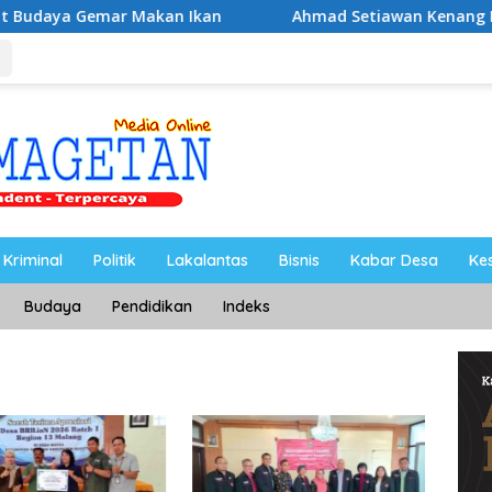
mar Makan Ikan
Ahmad Setiawan Kenang M. Sholeh: Peju
Kriminal
Politik
Lakalantas
Bisnis
Kabar Desa
Ke
Budaya
Pendidikan
Indeks