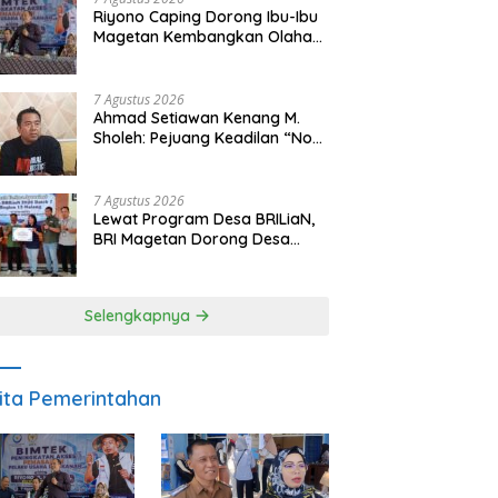
Riyono Caping Dorong Ibu-Ibu
Magetan Kembangkan Olahan
Ikan, Perkuat Budaya Gemar
Makan Ikan
7 Agustus 2026
Ahmad Setiawan Kenang M.
Sholeh: Pejuang Keadilan “No
Viral No Justice” Telah
Berpulang
7 Agustus 2026
Lewat Program Desa BRILiaN,
BRI Magetan Dorong Desa
Wates Berprestasi
Selengkapnya
ita Pemerintahan