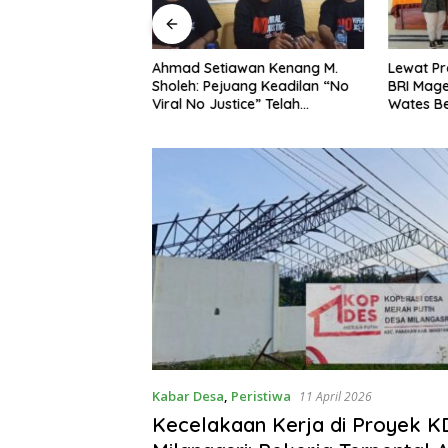
ng Dorong Ibu-Ibu
Ahmad Setiawan Kenang M.
Lewat Pr
mbangkan Olahan
Sholeh: Pejuang Keadilan “No
BRI Mag
at Budaya Gemar
Viral No Justice” Telah
Wates Be
Berpulang
Kabar Desa
,
Peristiwa
11 April 2026
Kecelakaan Kerja di Proyek 