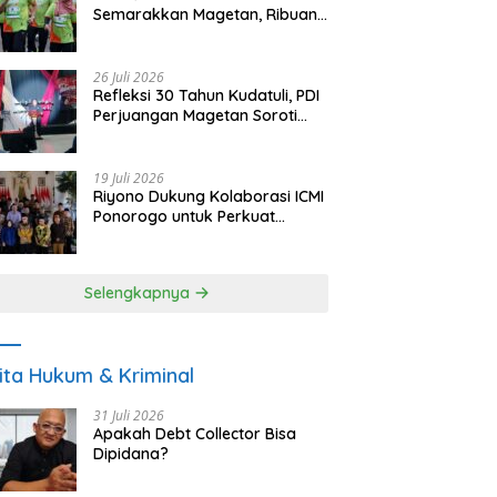
Semarakkan Magetan, Ribuan
Pelari Rayakan HUT ke-28 PKB
26 Juli 2026
Refleksi 30 Tahun Kudatuli, PDI
Perjuangan Magetan Soroti
Ancaman Demokrasi dan
Tuntut Keadilan Korban
19 Juli 2026
Riyono Dukung Kolaborasi ICMI
Ponorogo untuk Perkuat
Ekonomi Kerakyatan dan
UMKM
Selengkapnya
ita Hukum & Kriminal
31 Juli 2026
Apakah Debt Collector Bisa
Dipidana?