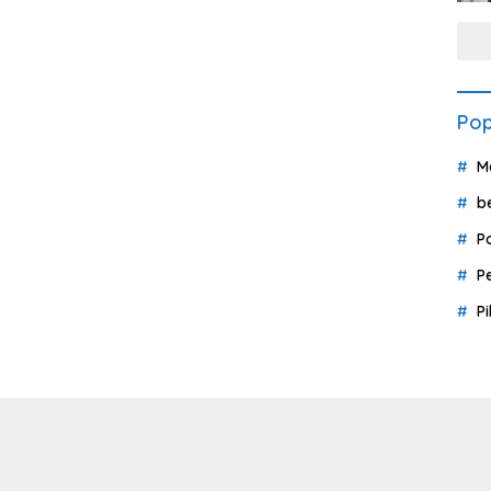
Pop
M
b
P
P
P