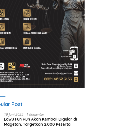
A Gelar ICAPSTURE 2026
Ketua PWI Magetan: OKK
P
getan, Dorong Inovasi
Penting untuk Mencetak
S
k Masa Depan
Wartawan Profesional,
P
lanjutan
Berintegritas dan Terpercaya
ular Post
19 Juni 2025
1 Komentar
Lawu Fun Run Akan Kembali Digelar di
Magetan, Targetkan 2.000 Peserta