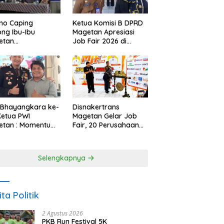
no Caping
Ketua Komisi B DPRD
ng Ibu-Ibu
Magetan Apresiasi
etan
Job Fair 2026 di
bangkan Olahan
Tengah Efisiensi
, Perkuat Budaya
Anggaran
ar Makan Ikan
 Bhayangkara ke-
Disnakertrans
Ketua PWI
Magetan Gelar Job
etan : Momentum
Fair, 20 Perusahaan
i Perkuat
Sediakan 2.159
rcayaan Publik
Lowongan Kerja
Selengkapnya
ita Politik
2 Agustus 2026
PKB Run Festival 5K