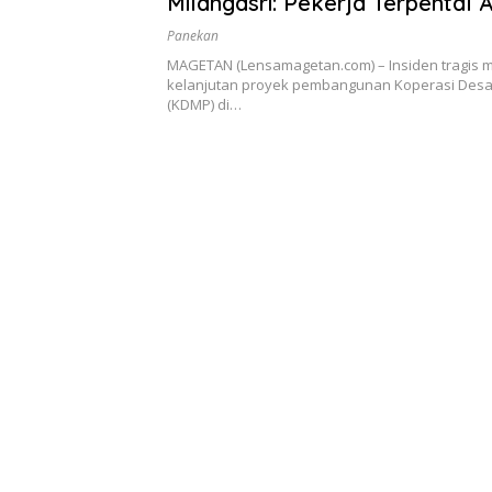
Milangasri: Pekerja Terpental 
Sengatan Listrik Tegangan Ting
Panekan
MAGETAN (Lensamagetan.com) – Insiden tragis 
kelanjutan proyek pembangunan Koperasi Desa
(KDMP) di…