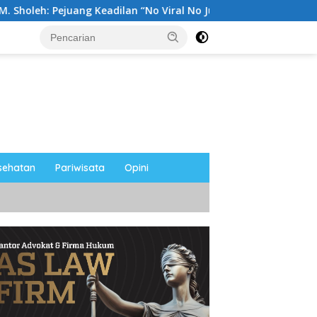
ang Keadilan “No Viral No Justice” Telah Berpulang
Le
sehatan
Pariwisata
Opini