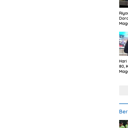
Riyo
Doro
Mag
Kem
Ikan
Gem
Hari
80, 
Mag
Polr
Kepe
Ber