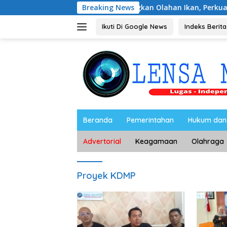
Langsung
Ibu-Ibu Magetan Kembangkan Olahan Ikan, Perkuat Budaya Ge
Breaking News
ke
konten
Ikuti Di Google News
Indeks Berita
Beranda
Pemerintahan
Hukum dan 
Advertorial
Keagamaan
Olahraga
Proyek KDMP