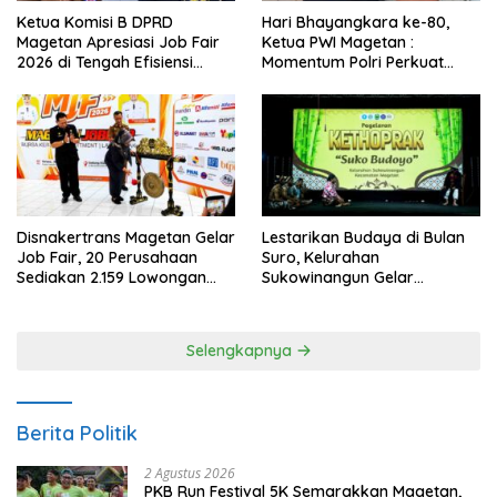
Ketua Komisi B DPRD
Hari Bhayangkara ke-80,
Magetan Apresiasi Job Fair
Ketua PWI Magetan :
2026 di Tengah Efisiensi
Momentum Polri Perkuat
Anggaran
Kepercayaan Publik
Disnakertrans Magetan Gelar
Lestarikan Budaya di Bulan
Job Fair, 20 Perusahaan
Suro, Kelurahan
Sediakan 2.159 Lowongan
Sukowinangun Gelar
Kerja
Ketoprak Suko Budoyo
Selengkapnya
Berita Politik
2 Agustus 2026
PKB Run Festival 5K Semarakkan Magetan,