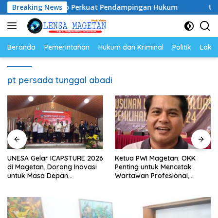
Langsung
026–2028, Siap Perkuat Pendampingan Hukum
Breaking News
UNESA Gel
ke
konten
Beranda
Pemerintahan
Hukum dan Kriminal
Politik
Lakal
pt persada tunggal abadi
UNESA Gelar ICAPSTURE 2026
Ketua PWI Magetan: OKK
di Magetan, Dorong Inovasi
Penting untuk Mencetak
untuk Masa Depan
Wartawan Profesional,
Berkelanjutan
Berintegritas dan Terpercaya