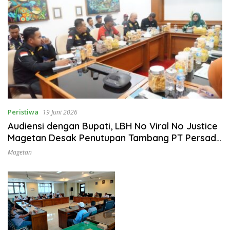
Peristiwa
19 Juni 2026
Audiensi dengan Bupati, LBH No Viral No Justice
Magetan Desak Penutupan Tambang PT Persada
Tunggal Abadi
Magetan