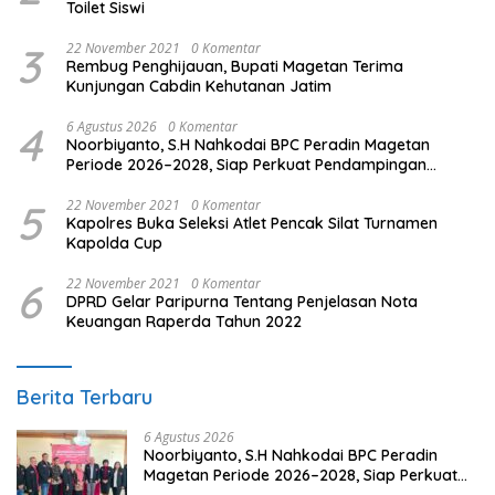
Toilet Siswi
3
22 November 2021
0 Komentar
Rembug Penghijauan, Bupati Magetan Terima
Kunjungan Cabdin Kehutanan Jatim
4
6 Agustus 2026
0 Komentar
Noorbiyanto, S.H Nahkodai BPC Peradin Magetan
Periode 2026–2028, Siap Perkuat Pendampingan
Hukum
5
22 November 2021
0 Komentar
Kapolres Buka Seleksi Atlet Pencak Silat Turnamen
Kapolda Cup
6
22 November 2021
0 Komentar
DPRD Gelar Paripurna Tentang Penjelasan Nota
Keuangan Raperda Tahun 2022
Berita Terbaru
6 Agustus 2026
Noorbiyanto, S.H Nahkodai BPC Peradin
Magetan Periode 2026–2028, Siap Perkuat
Pendampingan Hukum