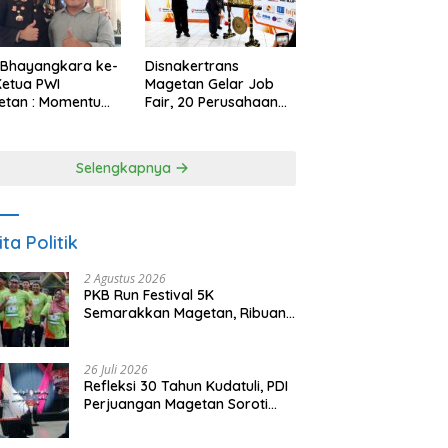
 Bhayangkara ke-
Disnakertrans
Ketua PWI
Magetan Gelar Job
etan : Momentum
Fair, 20 Perusahaan
i Perkuat
Sediakan 2.159
rcayaan Publik
Lowongan Kerja
Selengkapnya
ita Politik
2 Agustus 2026
PKB Run Festival 5K
Semarakkan Magetan, Ribuan
Pelari Rayakan HUT ke-28 PKB
26 Juli 2026
Refleksi 30 Tahun Kudatuli, PDI
Perjuangan Magetan Soroti
Ancaman Demokrasi dan
Tuntut Keadilan Korban