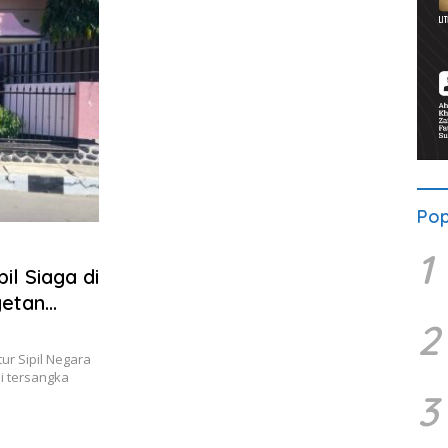
Pop
1
il Siaga di
etan
2
r Sipil Negara
i tersangka
3