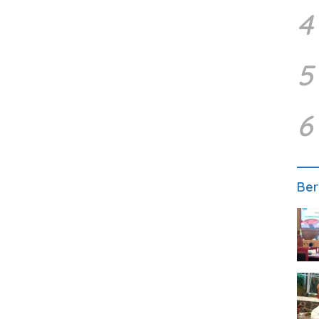
4
5
6
Ber