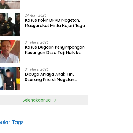
Waris Siapkan Opsi Gugatan
dan Audiensi ke Bupati
24 April 2026
Kasus Pokir DPRD Magetan,
Masyarakat Minta Kajari Tegak
Lurus dan Tidak Tebang Pilih
31 Maret 2026
Kasus Dugaan Penyimpangan
Keuangan Desa Taji Naik ke
Penyidikan, Polres Magetan
Mulai Hitung Kerugian Negara
31 Maret 2026
Diduga Aniaya Anak Tiri,
Seorang Pria di Magetan
Dilaporkan ke Polisi
Selengkapnya
ular Tags