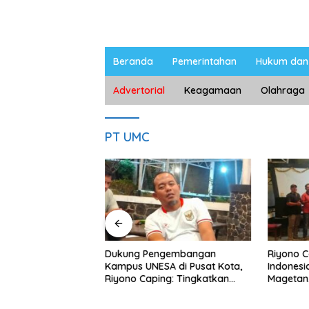
Beranda
Pemerintahan
Hukum dan 
Advertorial
Keagamaan
Olahraga
PT UMC
ngan Peternak
Dukung Pengembangan
Riyono 
etan, Riyono Bahas
Kampus UNESA di Pusat Kota,
Indonesi
arga Telur dan
Riyono Caping: Tingkatkan
Magetan
am
SDM dan Gerakkan Ekonomi
Meski Ga
Magetan