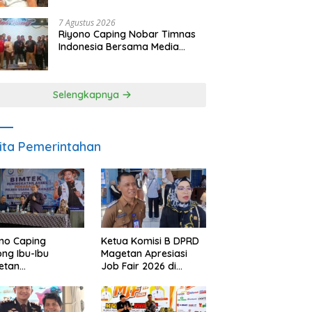
SDM dan Gerakkan Ekonomi
Magetan
7 Agustus 2026
Riyono Caping Nobar Timnas
Indonesia Bersama Media
Magetan, Tetap Semangat
Meski Garuda Gagal Lolos
Selengkapnya
ita Pemerintahan
no Caping
Ketua Komisi B DPRD
ng Ibu-Ibu
Magetan Apresiasi
etan
Job Fair 2026 di
bangkan Olahan
Tengah Efisiensi
, Perkuat Budaya
Anggaran
ar Makan Ikan