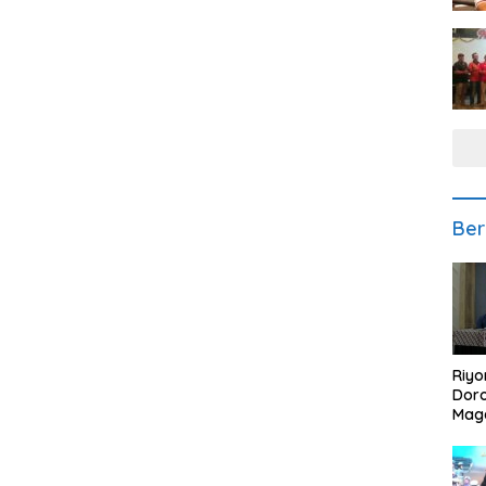
Ber
Riyo
Doro
Mag
Kem
Ikan
Gem