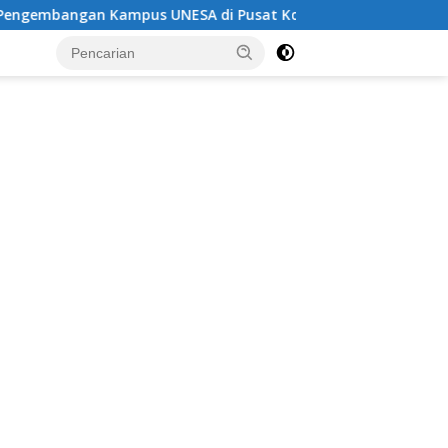
us UNESA di Pusat Kota, Riyono Caping: Tingkatkan SDM da