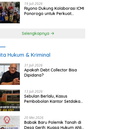
19 Juli 2026
Riyono Dukung Kolaborasi ICMI
Ponorogo untuk Perkuat
Ekonomi Kerakyatan dan
UMKM
Selengkapnya
ita Hukum & Kriminal
31 Juli 2026
Apakah Debt Collector Bisa
Dipidana?
13 Juli 2026
Sebulan Berlalu, Kasus
Pembobolan Kantor Setdakab
Magetan Masih Misterius
20 Mei 2026
Babak Baru Polemik Tanah di
Desa Gerih: Kuasa Hukum Ahli