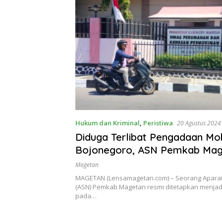
Hukum dan Kriminal
,
Peristiwa
20 Agustus 2024
Diduga Terlibat Pengadaan Mob
Bojonegoro, ASN Pemkab Mag
Ditetapkan Tersangka
Magetan
MAGETAN (Lensamagetan.com) – Seorang Aparatu
(ASN) Pemkab Magetan resmi ditetapkan menjad
pada…