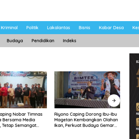
Kriminal
Politik
Lakalantas
Bisnis
Kabar Desa
Ke
Budaya
Pendidikan
Indeks
Caping Nobar Timnas
Riyono Caping Dorong Ibu-Ibu
Ahma
a Bersama Media
Magetan Kembangkan Olahan
Shole
, Tetap Semangat
Ikan, Perkuat Budaya Gemar
Viral
ruda Gagal Lolos
Makan Ikan
Berp