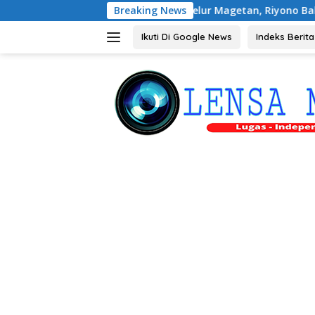
Langsung
dengan Peternak Petelur Magetan, Riyono Bahas Stabilitas Har
Breaking News
ke
konten
Ikuti Di Google News
Indeks Berita