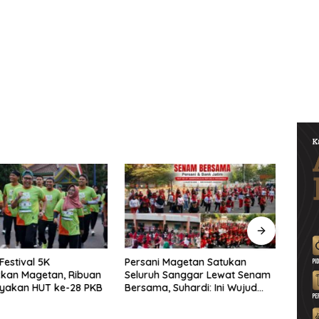
Festival 5K
Persani Magetan Satukan
P3-TG
kan Magetan, Ribuan
Seluruh Sanggar Lewat Senam
Publi
ayakan HUT ke-28 PKB
Bersama, Suhardi: Ini Wujud
Peri
Solidaritas
Proy