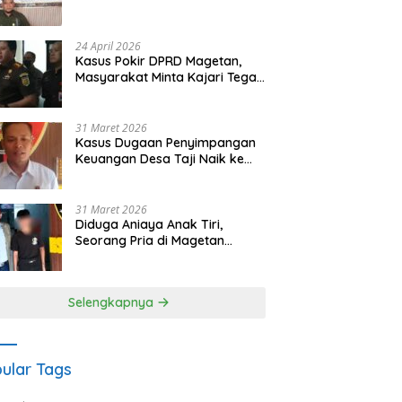
Waris Siapkan Opsi Gugatan
dan Audiensi ke Bupati
24 April 2026
Kasus Pokir DPRD Magetan,
Masyarakat Minta Kajari Tegak
Lurus dan Tidak Tebang Pilih
31 Maret 2026
Kasus Dugaan Penyimpangan
Keuangan Desa Taji Naik ke
Penyidikan, Polres Magetan
Mulai Hitung Kerugian Negara
31 Maret 2026
Diduga Aniaya Anak Tiri,
Seorang Pria di Magetan
Dilaporkan ke Polisi
Selengkapnya
ular Tags