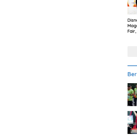
Disn
Mage
Fair
Sedi
Low
Ber