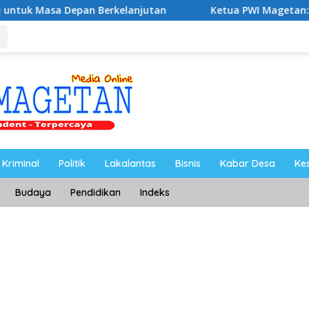
an Berkelanjutan
Ketua PWI Magetan: OKK Penting unt
Kriminal
Politik
Lakalantas
Bisnis
Kabar Desa
Ke
Budaya
Pendidikan
Indeks