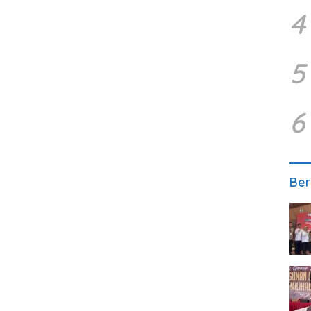
4
5
6
Ber