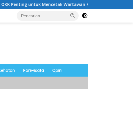
uk Mencetak Wartawan Profesional, Berintegritas dan Terperc
sehatan
Pariwisata
Opini