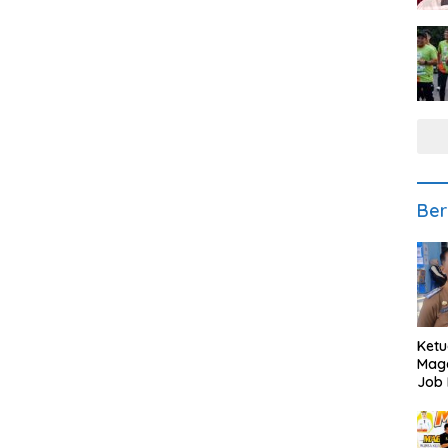
Ber
Ketu
Mage
Job 
Teng
Ang