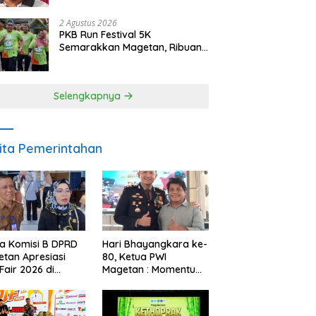
Berintegritas dan Terpercaya
2 Agustus 2026
PKB Run Festival 5K
Semarakkan Magetan, Ribuan
Pelari Rayakan HUT ke-28 PKB
Selengkapnya
ita Pemerintahan
a Komisi B DPRD
Hari Bhayangkara ke-
tan Apresiasi
80, Ketua PWI
Fair 2026 di
Magetan : Momentum
ah Efisiensi
Polri Perkuat
garan
Kepercayaan Publik