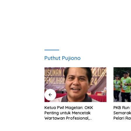
Puthut Pujiono
 ICAPSTURE 2026
Ketua PWI Magetan: OKK
PKB Run 
 Dorong Inovasi
Penting untuk Mencetak
Semarak
 Depan
Wartawan Profesional,
Pelari R
an
Berintegritas dan Terpercaya