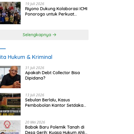
19 Juli 2026
Riyono Dukung Kolaborasi ICMI
Ponorogo untuk Perkuat
Ekonomi Kerakyatan dan
UMKM
Selengkapnya
ita Hukum & Kriminal
31 Juli 2026
Apakah Debt Collector Bisa
Dipidana?
13 Juli 2026
Sebulan Berlalu, Kasus
Pembobolan Kantor Setdakab
Magetan Masih Misterius
20 Mei 2026
Babak Baru Polemik Tanah di
Desa Gerih: Kuasa Hukum Ahli