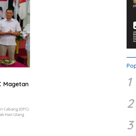
Pop
1
PC Magetan
2
n Cabang (DPC)
ti Hari Ulang
3