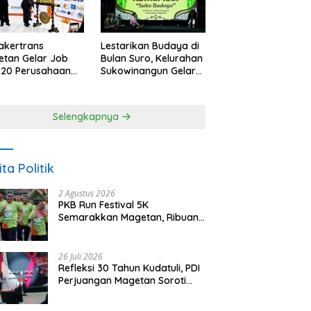
akertrans
Lestarikan Budaya di
tan Gelar Job
Bulan Suro, Kelurahan
, 20 Perusahaan
Sukowinangun Gelar
akan 2.159
Ketoprak Suko
ongan Kerja
Budoyo
Selengkapnya
ita Politik
2 Agustus 2026
PKB Run Festival 5K
Semarakkan Magetan, Ribuan
Pelari Rayakan HUT ke-28 PKB
26 Juli 2026
Refleksi 30 Tahun Kudatuli, PDI
Perjuangan Magetan Soroti
Ancaman Demokrasi dan
Tuntut Keadilan Korban