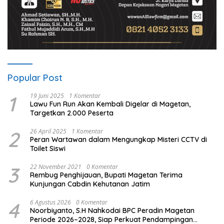
Popular Post
1
19 Juni 2025
1 Komentar
Lawu Fun Run Akan Kembali Digelar di Magetan,
Targetkan 2.000 Peserta
2
26 April 2025
1 Komentar
Peran Wartawan dalam Mengungkap Misteri CCTV di
Toilet Siswi
3
22 November 2021
0 Komentar
Rembug Penghijauan, Bupati Magetan Terima
Kunjungan Cabdin Kehutanan Jatim
4
6 Agustus 2026
0 Komentar
Noorbiyanto, S.H Nahkodai BPC Peradin Magetan
Periode 2026–2028, Siap Perkuat Pendampingan