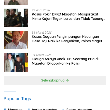
Gugatan dan Audiensi ke Bupati
24 April 2026
Kasus Pokir DPRD Magetan, Masyarakat
Minta Kajari Tegak Lurus dan Tidak Tebang
Pilih
31 Maret 2026
Kasus Dugaan Penyimpangan Keuangan
Desa Taji Naik ke Penyidikan, Polres Magetan
Mulai Hitung Kerugian Negara
31 Maret 2026
Diduga Aniaya Anak Tiri, Seorang Pria di
Magetan Dilaporkan ke Polisi
Selengkapnya
Popular Tags
Magetan
berita Magetan
Polres Magetan