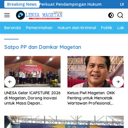
Langsung
–2028, Siap Perkuat Pendampingan Hukum
Breaking News
UNESA Gelar 
ke
konten
Beranda
Pemerintahan
Hukum dan Kriminal
Politik
Lakal
Satpo PP dan Damkar Magetan
UNESA Gelar ICAPSTURE 2026
Ketua PWI Magetan: OKK
di Magetan, Dorong Inovasi
Penting untuk Mencetak
untuk Masa Depan
Wartawan Profesional,
Berkelanjutan
Berintegritas dan Terpercaya