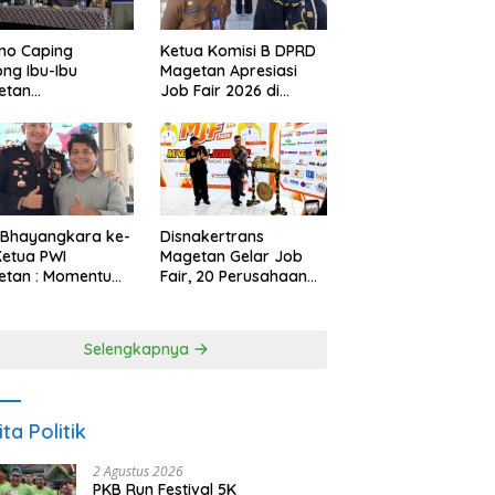
no Caping
Ketua Komisi B DPRD
ng Ibu-Ibu
Magetan Apresiasi
etan
Job Fair 2026 di
bangkan Olahan
Tengah Efisiensi
, Perkuat Budaya
Anggaran
ar Makan Ikan
 Bhayangkara ke-
Disnakertrans
Ketua PWI
Magetan Gelar Job
etan : Momentum
Fair, 20 Perusahaan
i Perkuat
Sediakan 2.159
rcayaan Publik
Lowongan Kerja
Selengkapnya
ita Politik
2 Agustus 2026
PKB Run Festival 5K