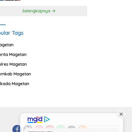
Selengkapnya
ular Tags
agetan
erita Magetan
olres Magetan
emkab Magetan
ilkada Magetan