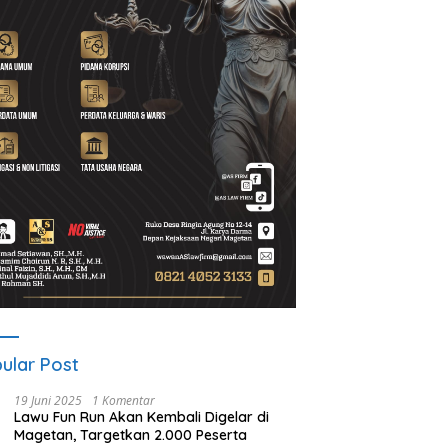
ani Magetan Satukan
Riyono Caping Dorong Ibu-Ibu
A
ruh Sanggar Lewat Senam
Magetan Kembangkan Olahan
S
ma, Suhardi: Ini Wujud
Ikan, Perkuat Budaya Gemar
Vi
aritas
Makan Ikan
B
ular Post
19 Juni 2025
1 Komentar
Lawu Fun Run Akan Kembali Digelar di
Magetan, Targetkan 2.000 Peserta