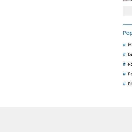
Pop
M
b
P
P
P