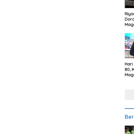
Riyo
Doro
Mag
Kem
Ikan
Gem
Hari
80, 
Mag
Polr
Kepe
Ber