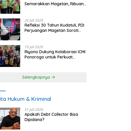
Semarakkan Magetan, Ribuan
Pelari Rayakan HUT ke-28 PKB
26 Juli 2026
Refleksi 30 Tahun Kudatuli, PDI
Perjuangan Magetan Soroti
Ancaman Demokrasi dan
Tuntut Keadilan Korban
19 Juli 2026
Riyono Dukung Kolaborasi ICMI
Ponorogo untuk Perkuat
Ekonomi Kerakyatan dan
UMKM
Selengkapnya
ita Hukum & Kriminal
31 Juli 2026
Apakah Debt Collector Bisa
Dipidana?