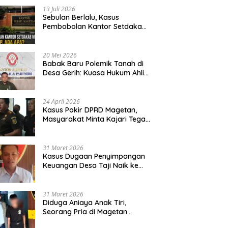
13 Juli 2026
Sebulan Berlalu, Kasus
Pembobolan Kantor Setdakab
Magetan Masih Misterius
20 Mei 2026
Babak Baru Polemik Tanah di
Desa Gerih: Kuasa Hukum Ahli
Waris Siapkan Opsi Gugatan
dan Audiensi ke Bupati
24 April 2026
Kasus Pokir DPRD Magetan,
Masyarakat Minta Kajari Tegak
Lurus dan Tidak Tebang Pilih
31 Maret 2026
Kasus Dugaan Penyimpangan
Keuangan Desa Taji Naik ke
Penyidikan, Polres Magetan
Mulai Hitung Kerugian Negara
31 Maret 2026
Diduga Aniaya Anak Tiri,
Seorang Pria di Magetan
Dilaporkan ke Polisi