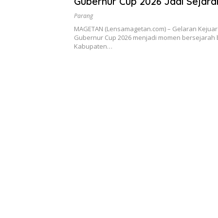
Gubernur Cup 2026 Jadi Sejara
Otomotif Magetan
Parang
MAGETAN (Lensamagetan.com) – Gelaran Kejua
Gubernur Cup 2026 menjadi momen bersejarah 
Kabupaten…