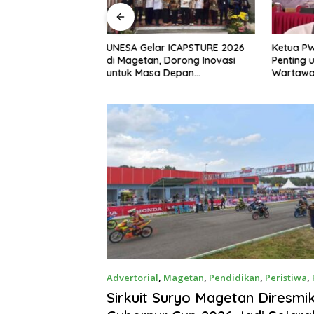
, S.H Nahkodai BPC
UNESA Gelar ICAPSTURE 2026
Ketua P
etan Periode
di Magetan, Dorong Inovasi
Penting 
Siap Perkuat
untuk Masa Depan
Wartawan
gan Hukum
Berkelanjutan
Berinteg
Advertorial
,
Magetan
,
Pendidikan
,
Peristiwa
,
Maret 2026
Sirkuit Suryo Magetan Diresmi