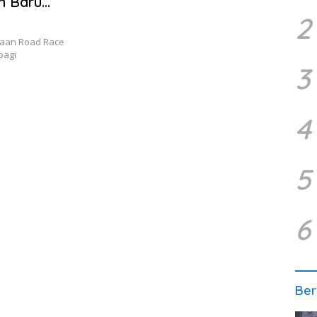
h Baru
2
raan Road Race
bagi
3
4
5
6
Ber