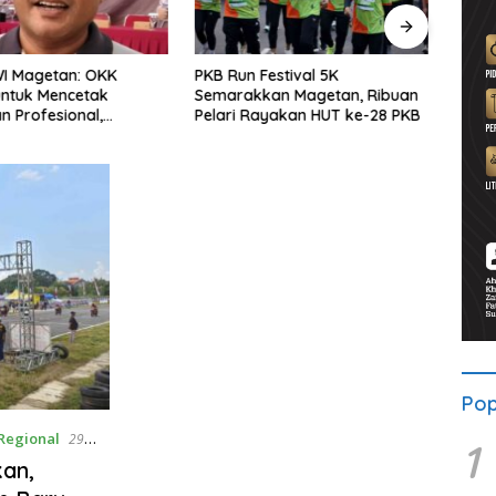
WI Magetan: OKK
PKB Run Festival 5K
Pers
untuk Mencetak
Semarakkan Magetan, Ribuan
Selu
 Profesional,
Pelari Rayakan HUT ke-28 PKB
Bersa
ritas dan Terpercaya
Solid
Pop
Regional
29
1
kan,