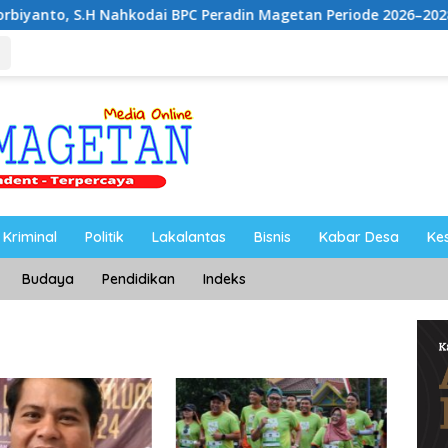
ahkodai BPC Peradin Magetan Periode 2026–2028, Siap Perkua
Kriminal
Politik
Lakalantas
Bisnis
Kabar Desa
Ke
Budaya
Pendidikan
Indeks