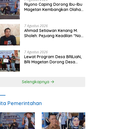
Riyono Caping Dorong Ibu-Ibu
Magetan Kembangkan Olahan
Ikan, Perkuat Budaya Gemar
Makan Ikan
7 Agustus 2026
Ahmad Setiawan Kenang M.
Sholeh: Pejuang Keadilan “No
Viral No Justice” Telah
Berpulang
7 Agustus 2026
Lewat Program Desa BRILiaN,
BRI Magetan Dorong Desa
Wates Berprestasi
Selengkapnya
ita Pemerintahan