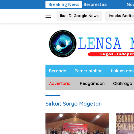
Langsung
tan Dorong Desa Wates Berprestasi
Breaking News
Noorbiyanto, S.H N
ke
konten
Ikuti Di Google News
Indeks Berita
Beranda
Pemerintahan
Hukum dan 
Advertorial
Keagamaan
Olahraga
Sirkuit Suryo Magetan