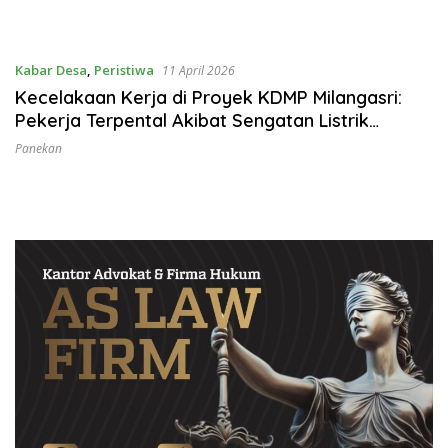
Kabar Desa
,
Peristiwa
11 April 2026
Kecelakaan Kerja di Proyek KDMP Milangasri:
Pekerja Terpental Akibat Sengatan Listrik
Tegangan Tinggi
Panekan