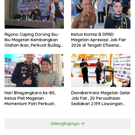
Riyono Caping Dorong Ibu-
Ketua Komisi B DPRD
Ibu Magetan Kembangkan
Magetan Apresiasi Job Fair
Olahan Ikan, Perkuat Budaya
2026 di Tengah Efisiensi
Gemar Makan Ikan
Anggaran
Hari Bhayangkara ke-80,
Disnakertrans Magetan Gelar
Ketua PWI Magetan :
Job Fair, 20 Perusahaan
Momentum Polri Perkuat
Sediakan 2.159 Lowongan
Kepercayaan Publik
Kerja
Selengkapnya