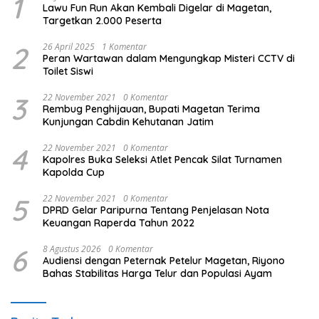
1
Lawu Fun Run Akan Kembali Digelar di Magetan,
Targetkan 2.000 Peserta
2
26 April 2025
1 Komentar
Peran Wartawan dalam Mengungkap Misteri CCTV di
Toilet Siswi
3
22 November 2021
0 Komentar
Rembug Penghijauan, Bupati Magetan Terima
Kunjungan Cabdin Kehutanan Jatim
4
22 November 2021
0 Komentar
Kapolres Buka Seleksi Atlet Pencak Silat Turnamen
Kapolda Cup
5
22 November 2021
0 Komentar
DPRD Gelar Paripurna Tentang Penjelasan Nota
Keuangan Raperda Tahun 2022
6
8 Agustus 2026
0 Komentar
Audiensi dengan Peternak Petelur Magetan, Riyono
Bahas Stabilitas Harga Telur dan Populasi Ayam