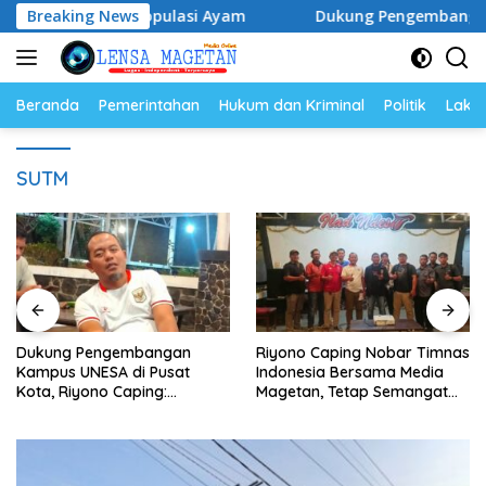
Langsung
elur dan Populasi Ayam
Breaking News
Dukung Pengembangan Kampus U
ke
konten
Beranda
Pemerintahan
Hukum dan Kriminal
Politik
Lakal
SUTM
Dukung Pengembangan
Riyono Caping Nobar Timnas
Kampus UNESA di Pusat
Indonesia Bersama Media
Kota, Riyono Caping:
Magetan, Tetap Semangat
Tingkatkan SDM dan
Meski Garuda Gagal Lolos
Gerakkan Ekonomi Magetan