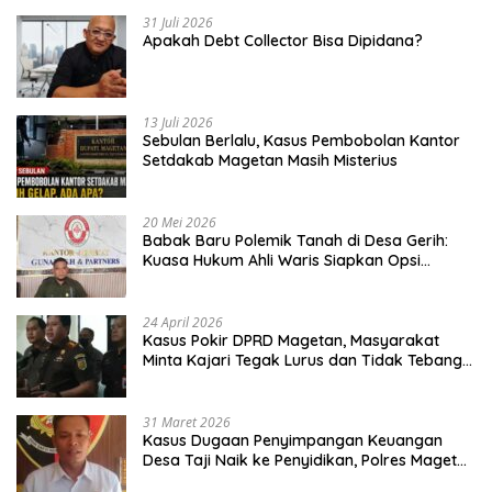
31 Juli 2026
Apakah Debt Collector Bisa Dipidana?
13 Juli 2026
Sebulan Berlalu, Kasus Pembobolan Kantor
Setdakab Magetan Masih Misterius
20 Mei 2026
Babak Baru Polemik Tanah di Desa Gerih:
Kuasa Hukum Ahli Waris Siapkan Opsi
Gugatan dan Audiensi ke Bupati
24 April 2026
Kasus Pokir DPRD Magetan, Masyarakat
Minta Kajari Tegak Lurus dan Tidak Tebang
Pilih
31 Maret 2026
Kasus Dugaan Penyimpangan Keuangan
Desa Taji Naik ke Penyidikan, Polres Magetan
Mulai Hitung Kerugian Negara