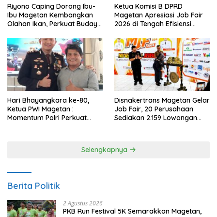
Riyono Caping Dorong Ibu-
Ketua Komisi B DPRD
Ibu Magetan Kembangkan
Magetan Apresiasi Job Fair
Olahan Ikan, Perkuat Budaya
2026 di Tengah Efisiensi
Gemar Makan Ikan
Anggaran
Hari Bhayangkara ke-80,
Disnakertrans Magetan Gelar
Ketua PWI Magetan :
Job Fair, 20 Perusahaan
Momentum Polri Perkuat
Sediakan 2.159 Lowongan
Kepercayaan Publik
Kerja
Selengkapnya
Berita Politik
2 Agustus 2026
PKB Run Festival 5K Semarakkan Magetan,