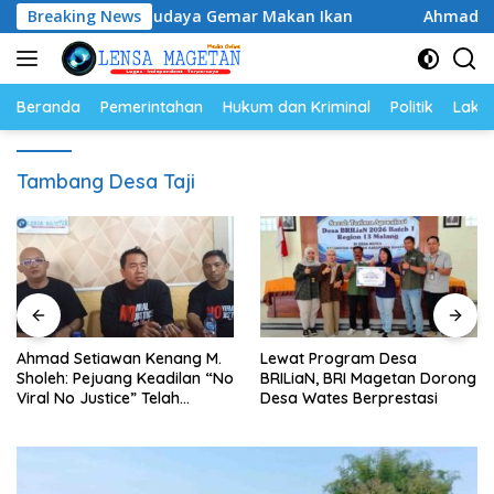
Langsung
, Perkuat Budaya Gemar Makan Ikan
Breaking News
Ahmad Setiawan Ke
ke
konten
Beranda
Pemerintahan
Hukum dan Kriminal
Politik
Lakal
Tambang Desa Taji
Ahmad Setiawan Kenang M.
Lewat Program Desa
Sholeh: Pejuang Keadilan “No
BRILiaN, BRI Magetan Dorong
Viral No Justice” Telah
Desa Wates Berprestasi
Berpulang