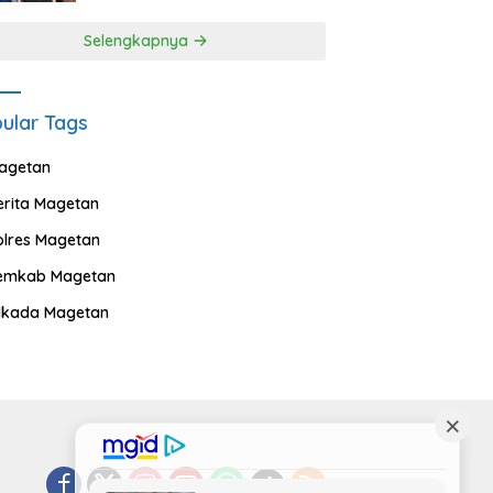
Selengkapnya
ular Tags
agetan
erita Magetan
olres Magetan
emkab Magetan
ilkada Magetan