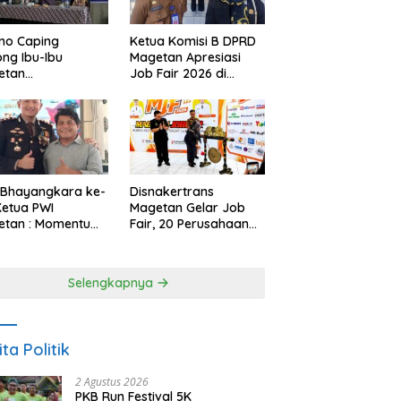
no Caping
Ketua Komisi B DPRD
ng Ibu-Ibu
Magetan Apresiasi
etan
Job Fair 2026 di
bangkan Olahan
Tengah Efisiensi
, Perkuat Budaya
Anggaran
ar Makan Ikan
 Bhayangkara ke-
Disnakertrans
Ketua PWI
Magetan Gelar Job
etan : Momentum
Fair, 20 Perusahaan
i Perkuat
Sediakan 2.159
rcayaan Publik
Lowongan Kerja
Selengkapnya
ita Politik
2 Agustus 2026
PKB Run Festival 5K