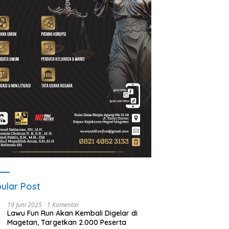
d Setiawan Kenang M.
Lewat Program Desa BRILiaN,
N
h: Pejuang Keadilan “No
BRI Magetan Dorong Desa
P
 No Justice” Telah
Wates Berprestasi
2
ulang
P
ular Post
19 Juni 2025
1 Komentar
Lawu Fun Run Akan Kembali Digelar di
Magetan, Targetkan 2.000 Peserta