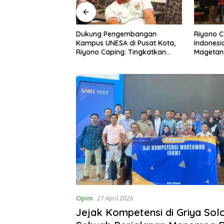
ngan Peternak
Dukung Pengembangan
Riyono 
etan, Riyono Bahas
Kampus UNESA di Pusat Kota,
Indonesi
arga Telur dan
Riyono Caping: Tingkatkan
Magetan
am
SDM dan Gerakkan Ekonomi
Meski Ga
Magetan
Opini
27 April 2026
Jejak Kompetensi di Griya Sol