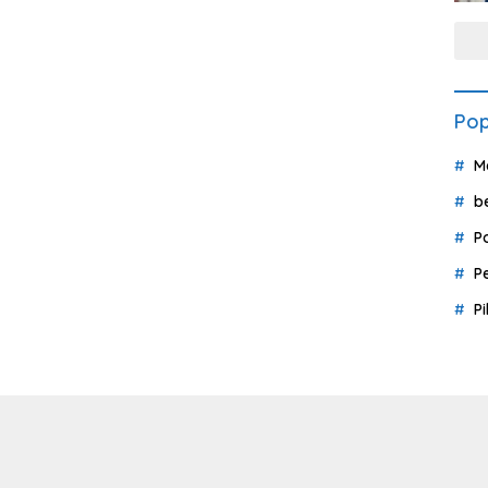
Pop
M
b
P
P
P