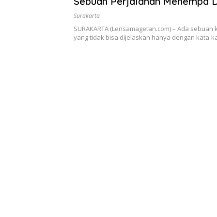
Sebuah Perjalanan Menempa Di
Surakarta
SURAKARTA (Lensamagetan.com) – Ada sebuah 
yang tidak bisa dijelaskan hanya dengan kata-k