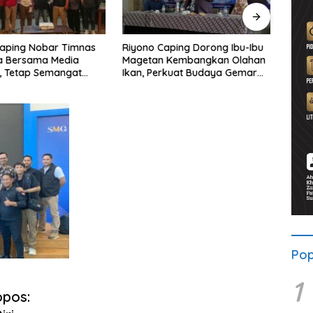
Caping Nobar Timnas
Riyono Caping Dorong Ibu-Ibu
Ahma
a Bersama Media
Magetan Kembangkan Olahan
Shole
, Tetap Semangat
Ikan, Perkuat Budaya Gemar
Viral
ruda Gagal Lolos
Makan Ikan
Berp
Pop
1
opos: