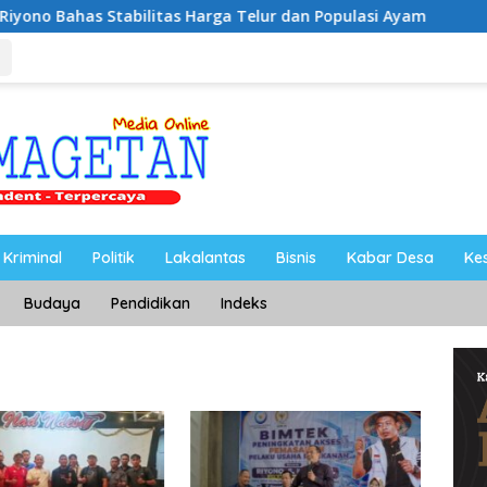
bilitas Harga Telur dan Populasi Ayam
Dukung Pengemb
Kriminal
Politik
Lakalantas
Bisnis
Kabar Desa
Ke
Budaya
Pendidikan
Indeks