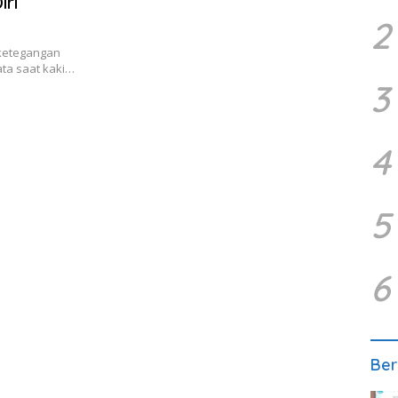
ri
2
ketegangan
ata saat kaki…
3
4
5
6
Ber