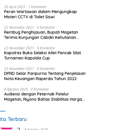
26 April 2025
1 Komentar
Peran Wartawan dalam Mengungkap
Misteri CCTV di Toilet Siswi
22 November 2021
0 Komentar
Rembug Penghijauan, Bupati Magetan
Terima Kunjungan Cabdin Kehutanan
Jatim
22 November 2021
0 Komentar
Kapolres Buka Seleksi Atlet Pencak Silat
Turnamen Kapolda Cup
22 November 2021
0 Komentar
DPRD Gelar Paripurna Tentang Penjelasan
Nota Keuangan Raperda Tahun 2022
8 Agustus 2026
0 Komentar
Audiensi dengan Peternak Petelur
Magetan, Riyono Bahas Stabilitas Harga
Telur dan Populasi Ayam
ita Terbaru
8 Agustus 2026