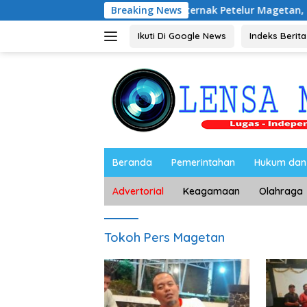
Langsung
Audiensi dengan Peternak Petelur Magetan, Riyono Bahas Sta
Breaking News
ke
konten
Ikuti Di Google News
Indeks Berita
Beranda
Pemerintahan
Hukum dan 
Advertorial
Keagamaan
Olahraga
Tokoh Pers Magetan