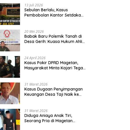
13 Juli 2026
Sebulan Berlalu, Kasus
Pembobolan Kantor Setdakab
Magetan Masih Misterius
20 Mei 2026
Babak Baru Polemik Tanah di
Desa Gerih: Kuasa Hukum Ahli
Waris Siapkan Opsi Gugatan
dan Audiensi ke Bupati
24 April 2026
Kasus Pokir DPRD Magetan,
Masyarakat Minta Kajari Tegak
Lurus dan Tidak Tebang Pilih
31 Maret 2026
Kasus Dugaan Penyimpangan
Keuangan Desa Taji Naik ke
Penyidikan, Polres Magetan
Mulai Hitung Kerugian Negara
31 Maret 2026
Diduga Aniaya Anak Tiri,
Seorang Pria di Magetan
Dilaporkan ke Polisi