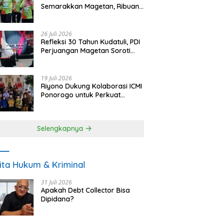
Semarakkan Magetan, Ribuan
Pelari Rayakan HUT ke-28 PKB
26 Juli 2026
Refleksi 30 Tahun Kudatuli, PDI
Perjuangan Magetan Soroti
Ancaman Demokrasi dan
Tuntut Keadilan Korban
19 Juli 2026
Riyono Dukung Kolaborasi ICMI
Ponorogo untuk Perkuat
Ekonomi Kerakyatan dan
UMKM
Selengkapnya
ita Hukum & Kriminal
31 Juli 2026
Apakah Debt Collector Bisa
Dipidana?