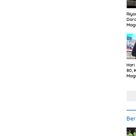
Riyo
Doro
Mag
Kem
Ikan
Gem
Hari
80, 
Mag
Polr
Kepe
Ber