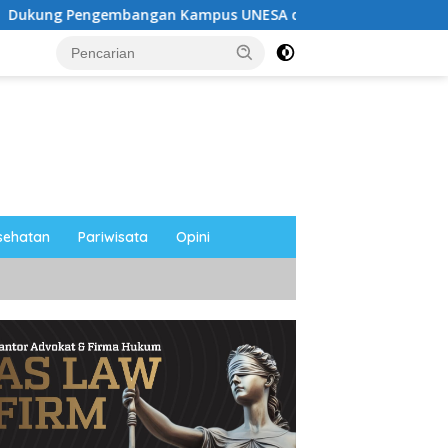
angan Kampus UNESA di Pusat Kota, Riyono Caping: Tingkat
sehatan
Pariwisata
Opini