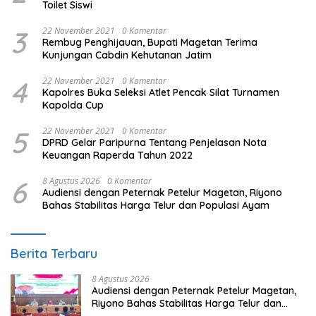
Toilet Siswi
3
22 November 2021
0 Komentar
Rembug Penghijauan, Bupati Magetan Terima
Kunjungan Cabdin Kehutanan Jatim
4
22 November 2021
0 Komentar
Kapolres Buka Seleksi Atlet Pencak Silat Turnamen
Kapolda Cup
5
22 November 2021
0 Komentar
DPRD Gelar Paripurna Tentang Penjelasan Nota
Keuangan Raperda Tahun 2022
6
8 Agustus 2026
0 Komentar
Audiensi dengan Peternak Petelur Magetan, Riyono
Bahas Stabilitas Harga Telur dan Populasi Ayam
Berita Terbaru
8 Agustus 2026
Audiensi dengan Peternak Petelur Magetan,
Riyono Bahas Stabilitas Harga Telur dan
Populasi Ayam