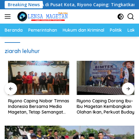
Langsung
s UNESA di Pusat Kota, Riyono Caping: Tingkatkan SDM dan 
Breaking News
ke
konten
Beranda
Pemerintahan
Hukum dan Kriminal
Politik
Lakal
ziarah leluhur
Riyono Caping Nobar Timnas
Riyono Caping Dorong Ibu-
Indonesia Bersama Media
Ibu Magetan Kembangkan
Magetan, Tetap Semangat
Olahan Ikan, Perkuat Budaya
Meski Garuda Gagal Lolos
Gemar Makan Ikan