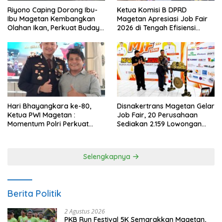
Riyono Caping Dorong Ibu-
Ketua Komisi B DPRD
Ibu Magetan Kembangkan
Magetan Apresiasi Job Fair
Olahan Ikan, Perkuat Budaya
2026 di Tengah Efisiensi
Gemar Makan Ikan
Anggaran
Hari Bhayangkara ke-80,
Disnakertrans Magetan Gelar
Ketua PWI Magetan :
Job Fair, 20 Perusahaan
Momentum Polri Perkuat
Sediakan 2.159 Lowongan
Kepercayaan Publik
Kerja
Selengkapnya
Berita Politik
2 Agustus 2026
PKB Run Festival 5K Semarakkan Magetan,