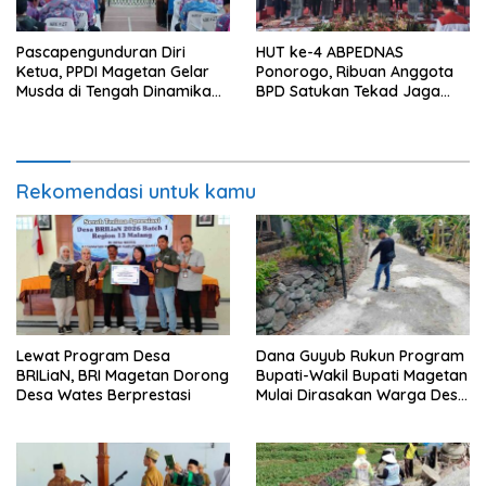
Pascapengunduran Diri
HUT ke-4 ABPEDNAS
Ketua, PPDI Magetan Gelar
Ponorogo, Ribuan Anggota
Musda di Tengah Dinamika
BPD Satukan Tekad Jaga
Internal
Desa
Rekomendasi untuk kamu
Lewat Program Desa
Dana Guyub Rukun Program
BRILiaN, BRI Magetan Dorong
Bupati-Wakil Bupati Magetan
Desa Wates Berprestasi
Mulai Dirasakan Warga Desa
Wates