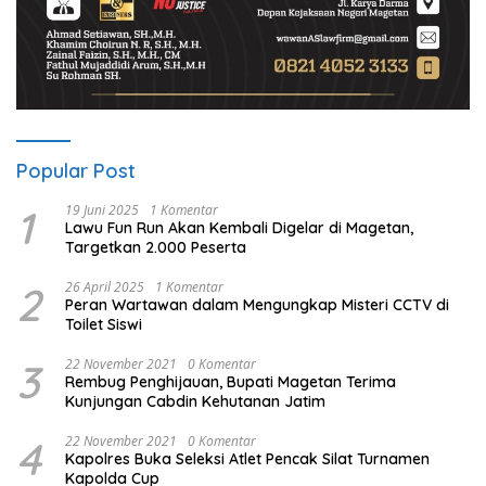
Popular Post
1
19 Juni 2025
1 Komentar
Lawu Fun Run Akan Kembali Digelar di Magetan,
Targetkan 2.000 Peserta
2
26 April 2025
1 Komentar
Peran Wartawan dalam Mengungkap Misteri CCTV di
Toilet Siswi
3
22 November 2021
0 Komentar
Rembug Penghijauan, Bupati Magetan Terima
Kunjungan Cabdin Kehutanan Jatim
4
22 November 2021
0 Komentar
Kapolres Buka Seleksi Atlet Pencak Silat Turnamen
Kapolda Cup