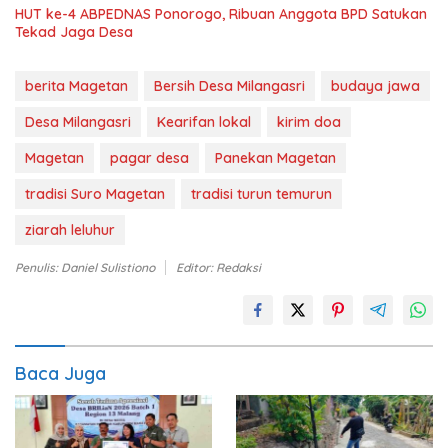
HUT ke-4 ABPEDNAS Ponorogo, Ribuan Anggota BPD Satukan
Tekad Jaga Desa
berita Magetan
Bersih Desa Milangasri
budaya jawa
Desa Milangasri
Kearifan lokal
kirim doa
Magetan
pagar desa
Panekan Magetan
tradisi Suro Magetan
tradisi turun temurun
ziarah leluhur
Penulis: Daniel Sulistiono
Editor: Redaksi
Baca Juga