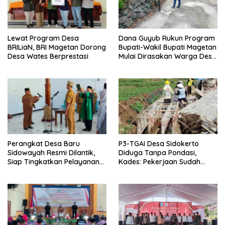
Lewat Program Desa
Dana Guyub Rukun Program
BRILiaN, BRI Magetan Dorong
Bupati-Wakil Bupati Magetan
Desa Wates Berprestasi
Mulai Dirasakan Warga Desa
Wates
Perangkat Desa Baru
P3-TGAI Desa Sidokerto
Sidowayah Resmi Dilantik,
Diduga Tanpa Pondasi,
Siap Tingkatkan Pelayanan
Kades: Pekerjaan Sudah
Warga
Sesuai RAB TPM