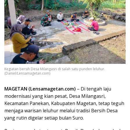
Kegiatan bersih Desa Milangasri di salah satu punden leluhur.
(Daniel/Lensamagetan.com)
MAGETAN (Lensamagetan.com)
– Di tengah laju
modernisasi yang kian pesat, Desa Milangasri,
Kecamatan Panekan, Kabupaten Magetan, tetap teguh
menjaga warisan leluhur melalui tradisi Bersih Desa
yang rutin digelar setiap bulan Suro.