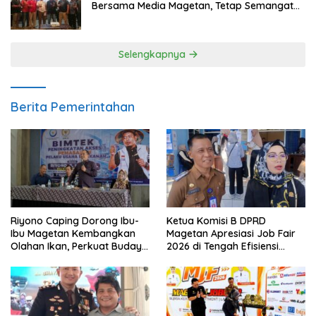
Bersama Media Magetan, Tetap Semangat
Meski Garuda Gagal Lolos
Selengkapnya
Berita Pemerintahan
Riyono Caping Dorong Ibu-
Ketua Komisi B DPRD
Ibu Magetan Kembangkan
Magetan Apresiasi Job Fair
Olahan Ikan, Perkuat Budaya
2026 di Tengah Efisiensi
Gemar Makan Ikan
Anggaran