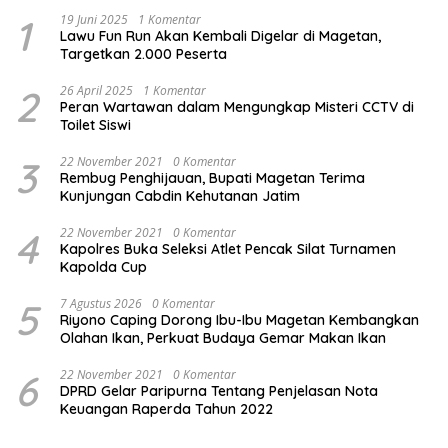
1
19 Juni 2025
1 Komentar
Lawu Fun Run Akan Kembali Digelar di Magetan,
Targetkan 2.000 Peserta
2
26 April 2025
1 Komentar
Peran Wartawan dalam Mengungkap Misteri CCTV di
Toilet Siswi
3
22 November 2021
0 Komentar
Rembug Penghijauan, Bupati Magetan Terima
Kunjungan Cabdin Kehutanan Jatim
4
22 November 2021
0 Komentar
Kapolres Buka Seleksi Atlet Pencak Silat Turnamen
Kapolda Cup
5
7 Agustus 2026
0 Komentar
Riyono Caping Dorong Ibu-Ibu Magetan Kembangkan
Olahan Ikan, Perkuat Budaya Gemar Makan Ikan
6
22 November 2021
0 Komentar
DPRD Gelar Paripurna Tentang Penjelasan Nota
Keuangan Raperda Tahun 2022