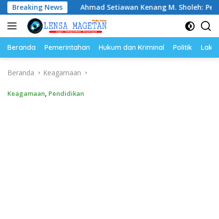
Langsung
Breaking News
Ahmad Setiawan Kenang M. Sholeh: Pejuang Keadilan “N
ke
konten
Beranda
Pemerintahan
Hukum dan Kriminal
Politik
Lakal
Beranda
Keagamaan
Keagamaan
,
Pendidikan