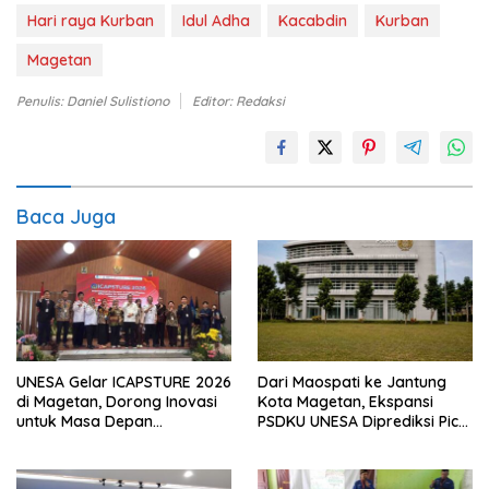
Hari raya Kurban
Idul Adha
Kacabdin
Kurban
Magetan
Penulis: Daniel Sulistiono
Editor: Redaksi
Baca Juga
UNESA Gelar ICAPSTURE 2026
Dari Maospati ke Jantung
di Magetan, Dorong Inovasi
Kota Magetan, Ekspansi
untuk Masa Depan
PSDKU UNESA Diprediksi Picu
Berkelanjutan
Pertumbuhan Ekonomi