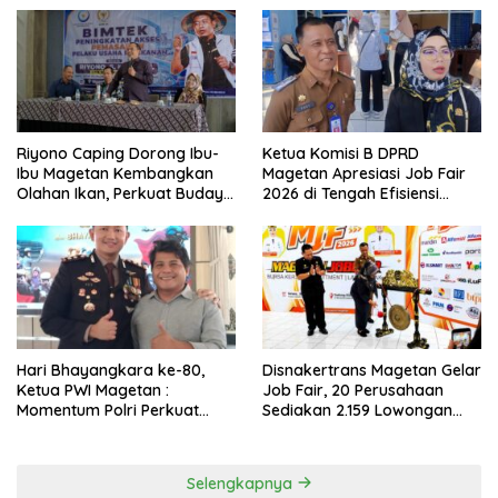
Riyono Caping Dorong Ibu-
Ketua Komisi B DPRD
Ibu Magetan Kembangkan
Magetan Apresiasi Job Fair
Olahan Ikan, Perkuat Budaya
2026 di Tengah Efisiensi
Gemar Makan Ikan
Anggaran
Hari Bhayangkara ke-80,
Disnakertrans Magetan Gelar
Ketua PWI Magetan :
Job Fair, 20 Perusahaan
Momentum Polri Perkuat
Sediakan 2.159 Lowongan
Kepercayaan Publik
Kerja
Selengkapnya