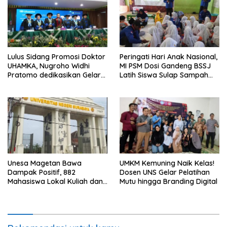
Lulus Sidang Promosi Doktor
Peringati Hari Anak Nasional,
UHAMKA, Nugroho Widhi
MI PSM Dosi Gandeng BSSJ
Pratomo dedikasikan Gelar
Latih Siswa Sulap Sampah
Doktor untuk Keluarga dan
Plastik Jadi Sofa Botik
Institusinya
Unesa Magetan Bawa
UMKM Kemuning Naik Kelas!
Dampak Positif, 882
Dosen UNS Gelar Pelatihan
Mahasiswa Lokal Kuliah dan
Mutu hingga Branding Digital
21 Guru Raih Beasiswa S2-S3