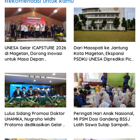
Rekomendasi untuk kamu
UNESA Gelar ICAPSTURE 2026
Dari Maospati ke Jantung
di Magetan, Dorong Inovasi
Kota Magetan, Ekspansi
untuk Masa Depan
PSDKU UNESA Diprediksi Picu
Berkelanjutan
Pertumbuhan Ekonomi
Lulus Sidang Promosi Doktor
Peringati Hari Anak Nasional,
UHAMKA, Nugroho Widhi
MI PSM Dosi Gandeng BSSJ
Pratomo dedikasikan Gelar
Latih Siswa Sulap Sampah
Doktor untuk Keluarga dan
Plastik Jadi Sofa Botik
Institusinya