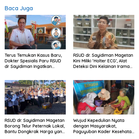
Baca Juga
Terus Temukan Kasus Baru,
RSUD dr. Sayidiman Magetan
Dokter Spesialis Paru RSUD
Kini Miliki ‘Holter ECG’, Alat
dr Sayidiman Ingatkan
Deteksi Dini Kelainan Irama
Bahaya Tunda Pengobatan
Jantung 24 Jam
TBC
RSUD dr. Sayidiman Magetan
Wujud Kepedulian Nyata
Borong Telur Peternak Lokal,
dengan Masyarakat,
Bantu Dongkrak Harga yang
Paguyuban Kader Kesehatan
Anjlok
Bendo Lakukan Home Visit