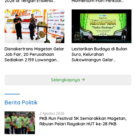
2026 di Tengah Efisiensi
Momentum Polri Perkuat
Anggaran
Kepercayaan Publik
Disnakertrans Magetan Gelar
Lestarikan Budaya di Bulan
Job Fair, 20 Perusahaan
Suro, Kelurahan
Sediakan 2.159 Lowongan
Sukowinangun Gelar
Kerja
Ketoprak Suko Budoyo
Selengkapnya
Berita Politik
2 Agustus 2026
PKB Run Festival 5K Semarakkan Magetan,
Ribuan Pelari Rayakan HUT ke-28 PKB