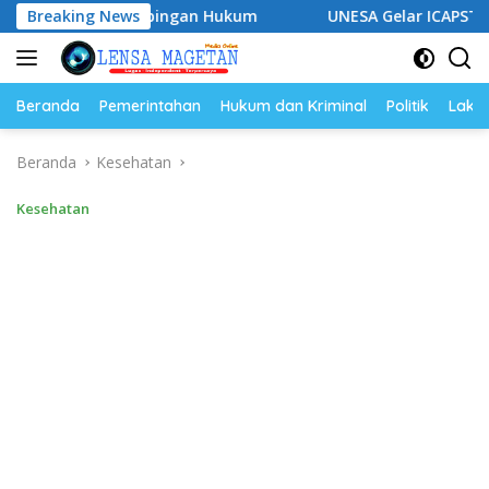
Langsung
ndampingan Hukum
Breaking News
UNESA Gelar ICAPSTURE 2026 di Mage
ke
konten
Beranda
Pemerintahan
Hukum dan Kriminal
Politik
Lakal
Beranda
Kesehatan
Kesehatan