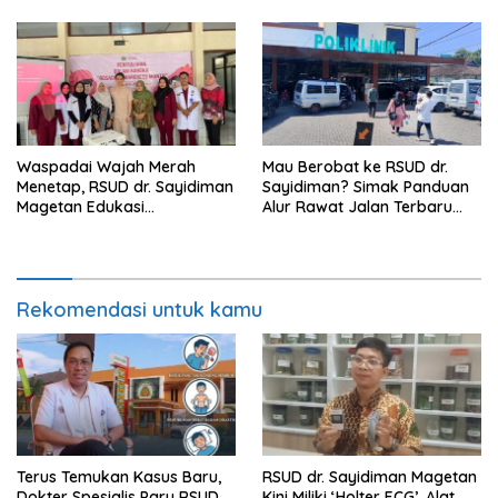
Lansia
Waspadai Wajah Merah
Mau Berobat ke RSUD dr.
Menetap, RSUD dr. Sayidiman
Sayidiman? Simak Panduan
Magetan Edukasi
Alur Rawat Jalan Terbaru
Masyarakat Soal Rosacea
2026
Rekomendasi untuk kamu
Terus Temukan Kasus Baru,
RSUD dr. Sayidiman Magetan
Dokter Spesialis Paru RSUD
Kini Miliki ‘Holter ECG’, Alat