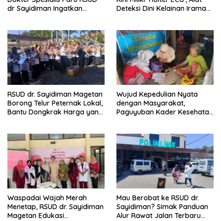
dr Sayidiman Ingatkan
Deteksi Dini Kelainan Irama
Bahaya Tunda Pengobatan
Jantung 24 Jam
TBC
RSUD dr. Sayidiman Magetan
Wujud Kepedulian Nyata
Borong Telur Peternak Lokal,
dengan Masyarakat,
Bantu Dongkrak Harga yang
Paguyuban Kader Kesehatan
Anjlok
Bendo Lakukan Home Visit
Lansia
Waspadai Wajah Merah
Mau Berobat ke RSUD dr.
Menetap, RSUD dr. Sayidiman
Sayidiman? Simak Panduan
Magetan Edukasi
Alur Rawat Jalan Terbaru