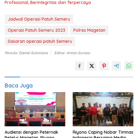
Profesional, Berintegritas dan Terpercaya
Jadwal Operasi Patuh Semeru
Operasi Patuh Semeru 2023
Polres Magetan
Sasaran operasi patuh Semeru
Penulis: Daniel Sulistiono
Editor: Anton Suroso
Baca Juga
Audiensi dengan Peternak
Riyono Caping Nobar Timnas
Petelur Magetan, Riyono
Indonesia Bersama Media