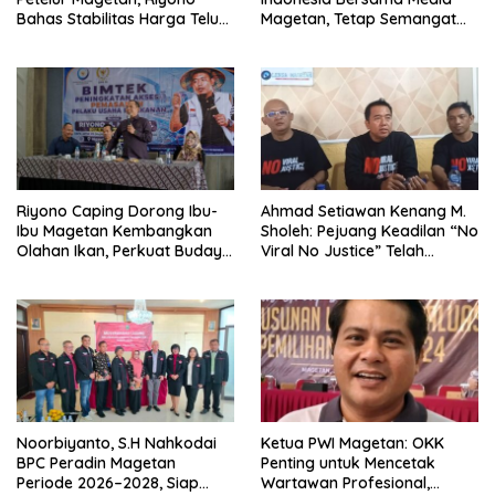
Bahas Stabilitas Harga Telur
Magetan, Tetap Semangat
dan Populasi Ayam
Meski Garuda Gagal Lolos
Riyono Caping Dorong Ibu-
Ahmad Setiawan Kenang M.
Ibu Magetan Kembangkan
Sholeh: Pejuang Keadilan “No
Olahan Ikan, Perkuat Budaya
Viral No Justice” Telah
Gemar Makan Ikan
Berpulang
Noorbiyanto, S.H Nahkodai
Ketua PWI Magetan: OKK
BPC Peradin Magetan
Penting untuk Mencetak
Periode 2026–2028, Siap
Wartawan Profesional,