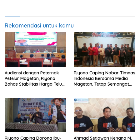
Perkuat Pendampingan
Berintegritas dan Terpercaya
Hukum
Rekomendasi untuk kamu
Audiensi dengan Peternak
Riyono Caping Nobar Timnas
Petelur Magetan, Riyono
Indonesia Bersama Media
Bahas Stabilitas Harga Telur
Magetan, Tetap Semangat
dan Populasi Ayam
Meski Garuda Gagal Lolos
Riyono Caping Dorong Ibu-
Ahmad Setiawan Kenang M.