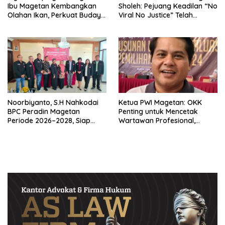
Ibu Magetan Kembangkan
Sholeh: Pejuang Keadilan “No
Olahan Ikan, Perkuat Budaya
Viral No Justice” Telah
Gemar Makan Ikan
Berpulang
Noorbiyanto, S.H Nahkodai
Ketua PWI Magetan: OKK
BPC Peradin Magetan
Penting untuk Mencetak
Periode 2026–2028, Siap
Wartawan Profesional,
Perkuat Pendampingan
Berintegritas dan Terpercaya
Hukum