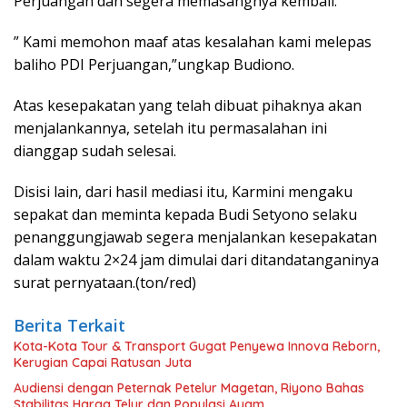
Perjuangan dan segera memasangnya kembali.
” Kami memohon maaf atas kesalahan kami melepas
baliho PDI Perjuangan,”ungkap Budiono.
Atas kesepakatan yang telah dibuat pihaknya akan
menjalankannya, setelah itu permasalahan ini
dianggap sudah selesai.
Disisi lain, dari hasil mediasi itu, Karmini mengaku
sepakat dan meminta kepada Budi Setyono selaku
penanggungjawab segera menjalankan kesepakatan
dalam waktu 2×24 jam dimulai dari ditandatanganinya
surat pernyataan.(ton/red)
Berita Terkait
Kota-Kota Tour & Transport Gugat Penyewa Innova Reborn,
Kerugian Capai Ratusan Juta
Audiensi dengan Peternak Petelur Magetan, Riyono Bahas
Stabilitas Harga Telur dan Populasi Ayam