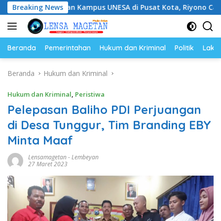
Langsung
gan Kampus UNESA di Pusat Kota, Riyono Caping: Tingkatka
Breaking News
ke
konten
Beranda
Pemerintahan
Hukum dan Kriminal
Politik
Lakal
Beranda
Hukum dan Kriminal
Hukum dan Kriminal
,
Peristiwa
Pelepasan Baliho PDI Perjuangan
di Desa Tunggur, Tim Branding EBY
Minta Maaf
Lensamagetan
-
Lembeyan
27 Maret 2023