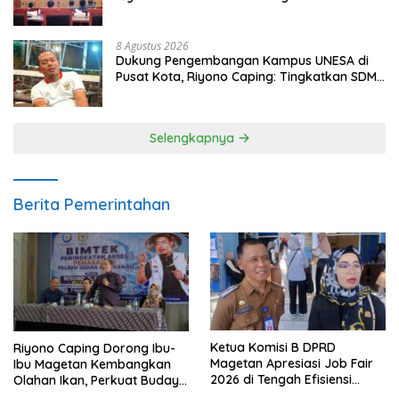
Populasi Ayam
8 Agustus 2026
Dukung Pengembangan Kampus UNESA di
Pusat Kota, Riyono Caping: Tingkatkan SDM
dan Gerakkan Ekonomi Magetan
Selengkapnya
Berita Pemerintahan
Ketua Komisi B DPRD
Riyono Caping Dorong Ibu-
Magetan Apresiasi Job Fair
Ibu Magetan Kembangkan
2026 di Tengah Efisiensi
Olahan Ikan, Perkuat Budaya
Anggaran
Gemar Makan Ikan