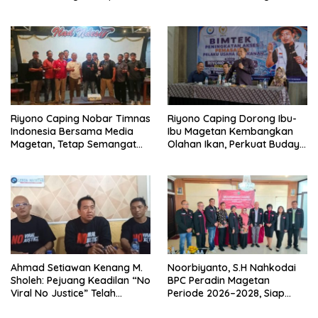
Ratusan Juta
dan Populasi Ayam
Riyono Caping Nobar Timnas
Riyono Caping Dorong Ibu-
Indonesia Bersama Media
Ibu Magetan Kembangkan
Magetan, Tetap Semangat
Olahan Ikan, Perkuat Budaya
Meski Garuda Gagal Lolos
Gemar Makan Ikan
Ahmad Setiawan Kenang M.
Noorbiyanto, S.H Nahkodai
Sholeh: Pejuang Keadilan “No
BPC Peradin Magetan
Viral No Justice” Telah
Periode 2026–2028, Siap
Berpulang
Perkuat Pendampingan