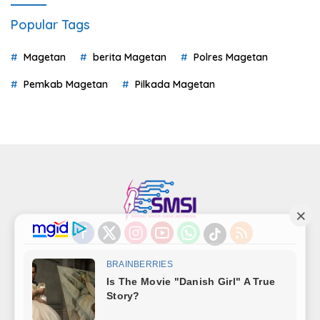
Popular Tags
Magetan
berita Magetan
Polres Magetan
Pemkab Magetan
Pilkada Magetan
Indeks
Kode Etik
Privacy Policy
Redaksi
Disclaimer
Pedoman Media Siber
Kode Perilaku Perusahaan Pers