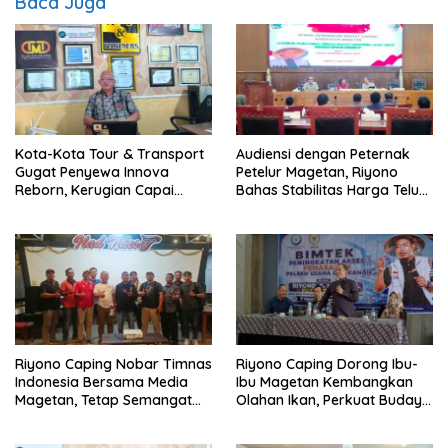
Baca Juga
Kota-Kota Tour & Transport
Audiensi dengan Peternak
Gugat Penyewa Innova
Petelur Magetan, Riyono
Reborn, Kerugian Capai
Bahas Stabilitas Harga Telur
Ratusan Juta
dan Populasi Ayam
Riyono Caping Nobar Timnas
Riyono Caping Dorong Ibu-
Indonesia Bersama Media
Ibu Magetan Kembangkan
Magetan, Tetap Semangat
Olahan Ikan, Perkuat Budaya
Meski Garuda Gagal Lolos
Gemar Makan Ikan