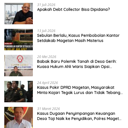
31 Juli 2026
Apakah Debt Collector Bisa Dipidana?
13 Juli 2026
Sebulan Berlalu, Kasus Pembobolan Kantor
Setdakab Magetan Masih Misterius
20 Mei 2026
Babak Baru Polemik Tanah di Desa Gerih:
Kuasa Hukum Ahli Waris Siapkan Opsi
Gugatan dan Audiensi ke Bupati
24 April 2026
Kasus Pokir DPRD Magetan, Masyarakat
Minta Kajari Tegak Lurus dan Tidak Tebang
Pilih
31 Maret 2026
Kasus Dugaan Penyimpangan Keuangan
Desa Taji Naik ke Penyidikan, Polres Magetan
Mulai Hitung Kerugian Negara