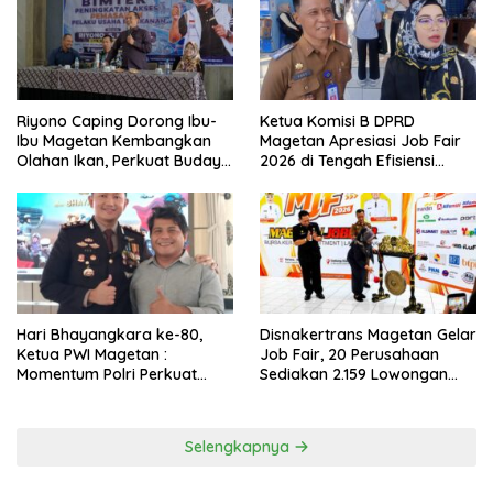
Riyono Caping Dorong Ibu-
Ketua Komisi B DPRD
Ibu Magetan Kembangkan
Magetan Apresiasi Job Fair
Olahan Ikan, Perkuat Budaya
2026 di Tengah Efisiensi
Gemar Makan Ikan
Anggaran
Hari Bhayangkara ke-80,
Disnakertrans Magetan Gelar
Ketua PWI Magetan :
Job Fair, 20 Perusahaan
Momentum Polri Perkuat
Sediakan 2.159 Lowongan
Kepercayaan Publik
Kerja
Selengkapnya