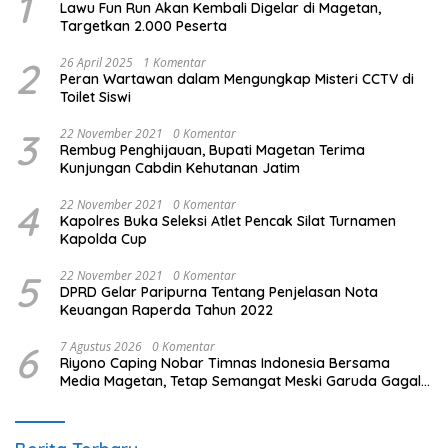
1
Lawu Fun Run Akan Kembali Digelar di Magetan,
Targetkan 2.000 Peserta
2
26 April 2025
1 Komentar
Peran Wartawan dalam Mengungkap Misteri CCTV di
Toilet Siswi
3
22 November 2021
0 Komentar
Rembug Penghijauan, Bupati Magetan Terima
Kunjungan Cabdin Kehutanan Jatim
4
22 November 2021
0 Komentar
Kapolres Buka Seleksi Atlet Pencak Silat Turnamen
Kapolda Cup
5
22 November 2021
0 Komentar
DPRD Gelar Paripurna Tentang Penjelasan Nota
Keuangan Raperda Tahun 2022
6
7 Agustus 2026
0 Komentar
Riyono Caping Nobar Timnas Indonesia Bersama
Media Magetan, Tetap Semangat Meski Garuda Gagal
Lolos