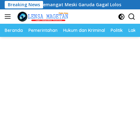
Langsung
n, Tetap Semangat Meski Garuda Gagal Lolos
Breaking News
Riyono C
ke
konten
Beranda
Pemerintahan
Hukum dan Kriminal
Politik
Lakal