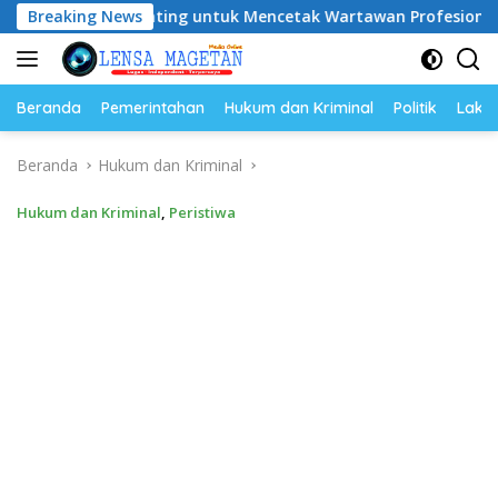
Langsung
K Penting untuk Mencetak Wartawan Profesional, Berintegrita
Breaking News
ke
konten
Beranda
Pemerintahan
Hukum dan Kriminal
Politik
Lakal
Beranda
Hukum dan Kriminal
Hukum dan Kriminal
,
Peristiwa