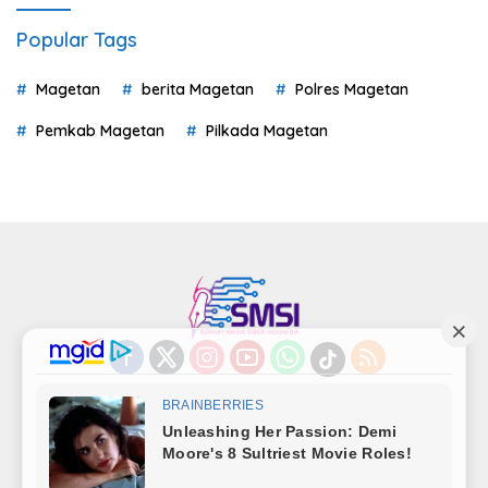
Popular Tags
Magetan
berita Magetan
Polres Magetan
Pemkab Magetan
Pilkada Magetan
Indeks
Kode Etik
Privacy Policy
Redaksi
Disclaimer
Pedoman Media Siber
Kode Perilaku Perusahaan Pers