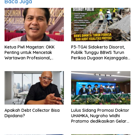
Baca Juga
Ketua PWI Magetan: OKK
P3-TGAI Sidokerto Disorot,
Penting untuk Mencetak
Publik Tunggu BBWS Turun
Wartawan Profesional,
Periksa Dugaan Kejanggalan
Berintegritas dan Terpercaya
Proyek
Apakah Debt Collector Bisa
Lulus Sidang Promosi Doktor
Dipidana?
UHAMKA, Nugroho Widhi
Pratomo dedikasikan Gelar
Doktor untuk Keluarga dan
Institusinya