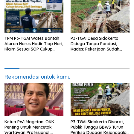
TPM P3-TGAI Wates Bantah
P3-TGAI Desa Sidokerto
Aturan Harus Hadir Tiap Hari,
Diduga Tanpa Pondasi,
Klaim Sesuai SOP Cukup
Kades: Pekerjaan Sudah
Datang 2 Kali Seminggu
Sesuai RAB TPM
Rekomendasi untuk kamu
Ketua PWI Magetan: OKK
P3-TGAI Sidokerto Disorot,
Penting untuk Mencetak
Publik Tunggu BBWS Turun
Wartawan Profesional,
Periksa Dugaan Kejanggalan