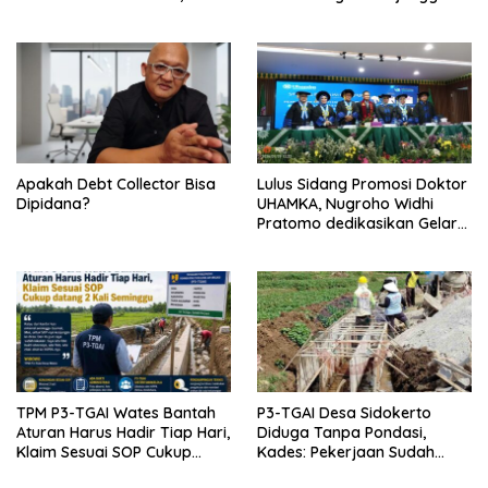
Berintegritas dan Terpercaya
Proyek
Apakah Debt Collector Bisa
Lulus Sidang Promosi Doktor
Dipidana?
UHAMKA, Nugroho Widhi
Pratomo dedikasikan Gelar
Doktor untuk Keluarga dan
Institusinya
TPM P3-TGAI Wates Bantah
P3-TGAI Desa Sidokerto
Aturan Harus Hadir Tiap Hari,
Diduga Tanpa Pondasi,
Klaim Sesuai SOP Cukup
Kades: Pekerjaan Sudah
Datang 2 Kali Seminggu
Sesuai RAB TPM