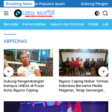
Langsung
rga Telur dan Populasi Ayam
Breaking News
Dukung Pengembangan Kam
ke
konten
Beranda
Pemerintahan
Hukum dan Kriminal
Politik
Lakal
ABPEDNAS
Dukung Pengembangan
Riyono Caping Nobar Timnas
Kampus UNESA di Pusat
Indonesia Bersama Media
Kota, Riyono Caping:
Magetan, Tetap Semangat
Tingkatkan SDM dan
Meski Garuda Gagal Lolos
Gerakkan Ekonomi Magetan