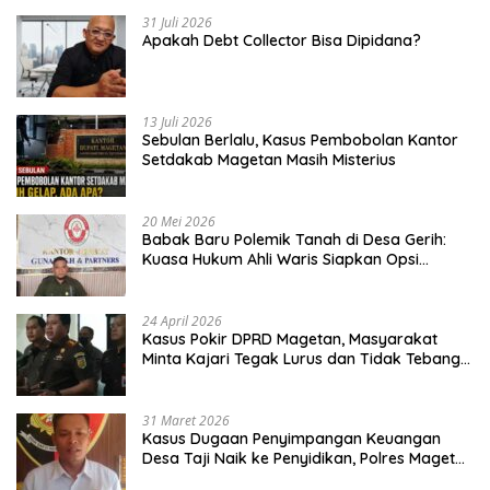
31 Juli 2026
Apakah Debt Collector Bisa Dipidana?
13 Juli 2026
Sebulan Berlalu, Kasus Pembobolan Kantor
Setdakab Magetan Masih Misterius
20 Mei 2026
Babak Baru Polemik Tanah di Desa Gerih:
Kuasa Hukum Ahli Waris Siapkan Opsi
Gugatan dan Audiensi ke Bupati
24 April 2026
Kasus Pokir DPRD Magetan, Masyarakat
Minta Kajari Tegak Lurus dan Tidak Tebang
Pilih
31 Maret 2026
Kasus Dugaan Penyimpangan Keuangan
Desa Taji Naik ke Penyidikan, Polres Magetan
Mulai Hitung Kerugian Negara