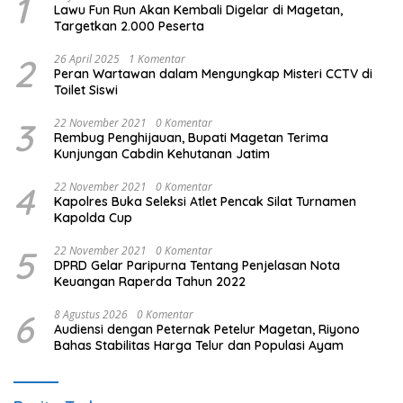
1
Lawu Fun Run Akan Kembali Digelar di Magetan,
Targetkan 2.000 Peserta
2
26 April 2025
1 Komentar
Peran Wartawan dalam Mengungkap Misteri CCTV di
Toilet Siswi
3
22 November 2021
0 Komentar
Rembug Penghijauan, Bupati Magetan Terima
Kunjungan Cabdin Kehutanan Jatim
4
22 November 2021
0 Komentar
Kapolres Buka Seleksi Atlet Pencak Silat Turnamen
Kapolda Cup
5
22 November 2021
0 Komentar
DPRD Gelar Paripurna Tentang Penjelasan Nota
Keuangan Raperda Tahun 2022
6
8 Agustus 2026
0 Komentar
Audiensi dengan Peternak Petelur Magetan, Riyono
Bahas Stabilitas Harga Telur dan Populasi Ayam