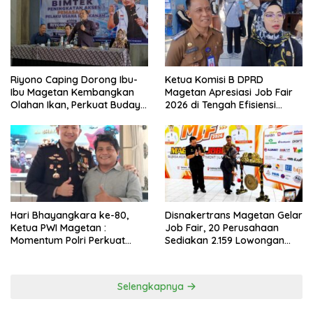
Riyono Caping Dorong Ibu-
Ketua Komisi B DPRD
Ibu Magetan Kembangkan
Magetan Apresiasi Job Fair
Olahan Ikan, Perkuat Budaya
2026 di Tengah Efisiensi
Gemar Makan Ikan
Anggaran
Hari Bhayangkara ke-80,
Disnakertrans Magetan Gelar
Ketua PWI Magetan :
Job Fair, 20 Perusahaan
Momentum Polri Perkuat
Sediakan 2.159 Lowongan
Kepercayaan Publik
Kerja
Selengkapnya