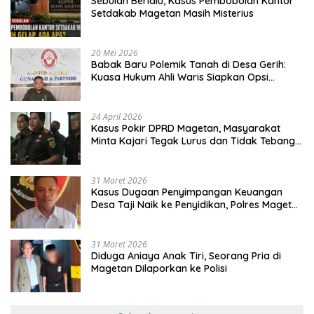
Sebulan Berlalu, Kasus Pembobolan Kantor
Setdakab Magetan Masih Misterius
20 Mei 2026
Babak Baru Polemik Tanah di Desa Gerih:
Kuasa Hukum Ahli Waris Siapkan Opsi
Gugatan dan Audiensi ke Bupati
24 April 2026
Kasus Pokir DPRD Magetan, Masyarakat
Minta Kajari Tegak Lurus dan Tidak Tebang
Pilih
31 Maret 2026
Kasus Dugaan Penyimpangan Keuangan
Desa Taji Naik ke Penyidikan, Polres Magetan
Mulai Hitung Kerugian Negara
31 Maret 2026
Diduga Aniaya Anak Tiri, Seorang Pria di
Magetan Dilaporkan ke Polisi