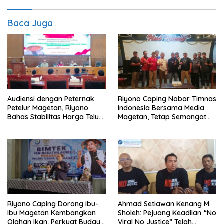
Baca Juga
Audiensi dengan Peternak
Riyono Caping Nobar Timnas
Petelur Magetan, Riyono
Indonesia Bersama Media
Bahas Stabilitas Harga Telur
Magetan, Tetap Semangat
dan Populasi Ayam
Meski Garuda Gagal Lolos
Riyono Caping Dorong Ibu-
Ahmad Setiawan Kenang M.
Ibu Magetan Kembangkan
Sholeh: Pejuang Keadilan “No
Olahan Ikan, Perkuat Budaya
Viral No Justice” Telah