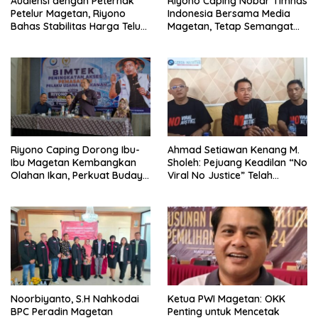
Audiensi dengan Peternak
Riyono Caping Nobar Timnas
Petelur Magetan, Riyono
Indonesia Bersama Media
Bahas Stabilitas Harga Telur
Magetan, Tetap Semangat
dan Populasi Ayam
Meski Garuda Gagal Lolos
Riyono Caping Dorong Ibu-
Ahmad Setiawan Kenang M.
Ibu Magetan Kembangkan
Sholeh: Pejuang Keadilan “No
Olahan Ikan, Perkuat Budaya
Viral No Justice” Telah
Gemar Makan Ikan
Berpulang
Noorbiyanto, S.H Nahkodai
Ketua PWI Magetan: OKK
BPC Peradin Magetan
Penting untuk Mencetak