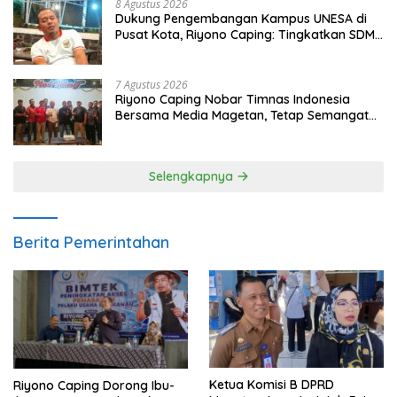
8 Agustus 2026
Dukung Pengembangan Kampus UNESA di
Pusat Kota, Riyono Caping: Tingkatkan SDM
dan Gerakkan Ekonomi Magetan
7 Agustus 2026
Riyono Caping Nobar Timnas Indonesia
Bersama Media Magetan, Tetap Semangat
Meski Garuda Gagal Lolos
Selengkapnya
Berita Pemerintahan
Ketua Komisi B DPRD
Riyono Caping Dorong Ibu-