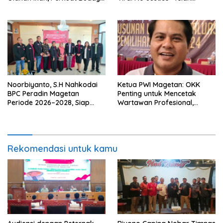
Gemar Makan Ikan
Berpulang
Noorbiyanto, S.H Nahkodai
Ketua PWI Magetan: OKK
BPC Peradin Magetan
Penting untuk Mencetak
Periode 2026–2028, Siap
Wartawan Profesional,
Perkuat Pendampingan
Berintegritas dan Terpercaya
Hukum
Rekomendasi untuk kamu