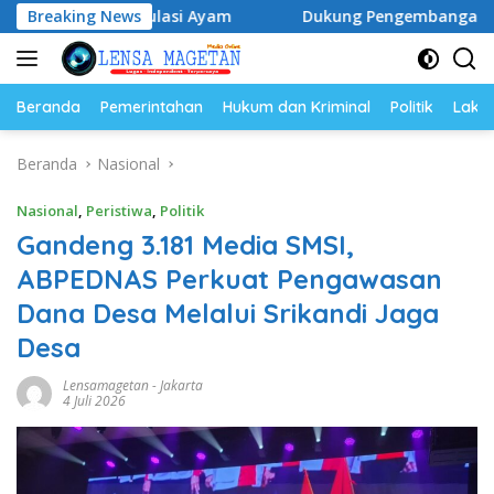
Langsung
opulasi Ayam
Breaking News
Dukung Pengembangan Kampus UNESA di P
ke
konten
Beranda
Pemerintahan
Hukum dan Kriminal
Politik
Lakal
Beranda
Nasional
Nasional
,
Peristiwa
,
Politik
Gandeng 3.181 Media SMSI,
ABPEDNAS Perkuat Pengawasan
Dana Desa Melalui Srikandi Jaga
Desa
Lensamagetan
-
Jakarta
4 Juli 2026