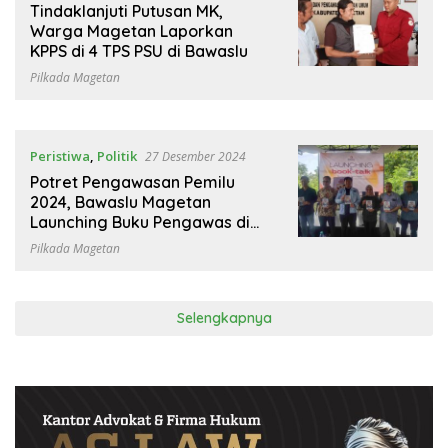
Tindaklanjuti Putusan MK,
Warga Magetan Laporkan
KPPS di 4 TPS PSU di Bawaslu
Pilkada Magetan
Peristiwa
,
Politik
27 Desember 2024
Potret Pengawasan Pemilu
2024, Bawaslu Magetan
Launching Buku Pengawas di
Garis Depan
Pilkada Magetan
Selengkapnya