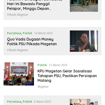
Hari Ini Bawaslu Panggil
Pelapor, Minggu Depan
Terlapor
Pilkada Magetan
Peristiwa
,
Politik
14 Maret 2025
Quo Vadis Dugaan Money
Politik PSU Pilkada Magetan
Pilkada Magetan
Politik
13 Maret 2025
KPU Magetan Gelar Sosialisasi
Tahapan PSU, Pastikan Persiapan
Matang
Magetan
Peristiwa
,
Politik
6 Maret 2025