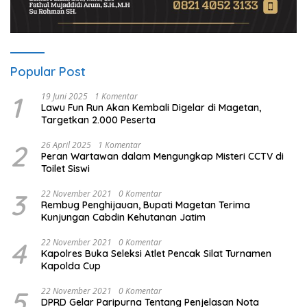
Popular Post
1
19 Juni 2025
1 Komentar
Lawu Fun Run Akan Kembali Digelar di Magetan,
Targetkan 2.000 Peserta
2
26 April 2025
1 Komentar
Peran Wartawan dalam Mengungkap Misteri CCTV di
Toilet Siswi
3
22 November 2021
0 Komentar
Rembug Penghijauan, Bupati Magetan Terima
Kunjungan Cabdin Kehutanan Jatim
4
22 November 2021
0 Komentar
Kapolres Buka Seleksi Atlet Pencak Silat Turnamen
Kapolda Cup
5
22 November 2021
0 Komentar
DPRD Gelar Paripurna Tentang Penjelasan Nota