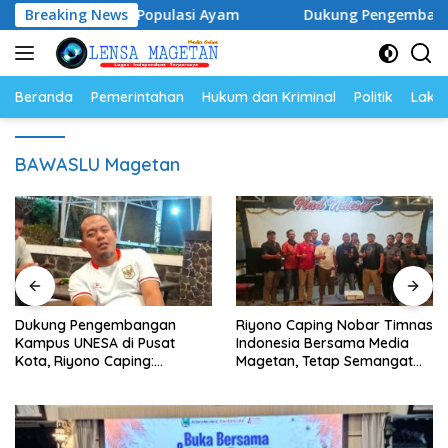
Langsung
lur dan Populasi Ayam
Breaking News
Dukung Pengembangan Kampus U
ke
konten
Beranda
Pemerintahan
Hukum dan Kriminal
Politik
Lakal
BAWASLU Magetan
Dukung Pengembangan
Riyono Caping Nobar Timnas
Kampus UNESA di Pusat
Indonesia Bersama Media
Kota, Riyono Caping:
Magetan, Tetap Semangat
Tingkatkan SDM dan
Meski Garuda Gagal Lolos
Gerakkan Ekonomi Magetan