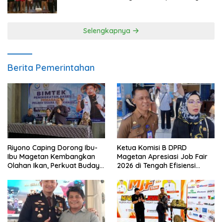
Meski Garuda Gagal Lolos
Selengkapnya
Berita Pemerintahan
Riyono Caping Dorong Ibu-
Ketua Komisi B DPRD
Ibu Magetan Kembangkan
Magetan Apresiasi Job Fair
Olahan Ikan, Perkuat Budaya
2026 di Tengah Efisiensi
Gemar Makan Ikan
Anggaran