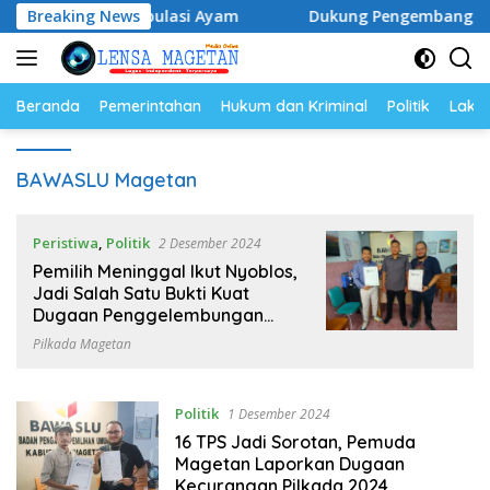
Langsung
ur dan Populasi Ayam
Breaking News
Dukung Pengembangan Kampus UN
ke
konten
Beranda
Pemerintahan
Hukum dan Kriminal
Politik
Lakal
BAWASLU Magetan
Peristiwa
,
Politik
2 Desember 2024
Pemilih Meninggal Ikut Nyoblos,
Jadi Salah Satu Bukti Kuat
Dugaan Penggelembungan
Suara di TPS
Pilkada Magetan
Politik
1 Desember 2024
16 TPS Jadi Sorotan, Pemuda
Magetan Laporkan Dugaan
Kecurangan Pilkada 2024