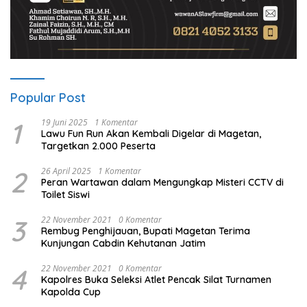
Popular Post
1
19 Juni 2025
1 Komentar
Lawu Fun Run Akan Kembali Digelar di Magetan,
Targetkan 2.000 Peserta
2
26 April 2025
1 Komentar
Peran Wartawan dalam Mengungkap Misteri CCTV di
Toilet Siswi
3
22 November 2021
0 Komentar
Rembug Penghijauan, Bupati Magetan Terima
Kunjungan Cabdin Kehutanan Jatim
4
22 November 2021
0 Komentar
Kapolres Buka Seleksi Atlet Pencak Silat Turnamen
Kapolda Cup