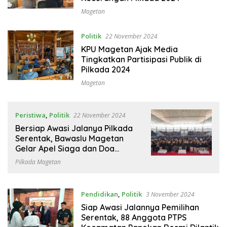
Magetan
Politik
22 November 2024
KPU Magetan Ajak Media
Tingkatkan Partisipasi Publik di
Pilkada 2024
Magetan
Peristiwa
,
Politik
22 November 2024
Bersiap Awasi Jalanya Pilkada
Serentak, Bawaslu Magetan
Gelar Apel Siaga dan Doa
Bersama
Pilkada Magetan
Pendidikan
,
Politik
3 November 2024
Siap Awasi Jalannya Pemilihan
Serentak, 88 Anggota PTPS