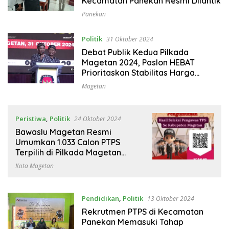
Kecamatan Panekan Resmi Dilantik
Panekan
Politik
31 Oktober 2024
Debat Publik Kedua Pilkada
Magetan 2024, Paslon HEBAT
Prioritaskan Stabilitas Harga
Pangan
Magetan
Peristiwa
,
Politik
24 Oktober 2024
Bawaslu Magetan Resmi
Umumkan 1.033 Calon PTPS
Terpilih di Pilkada Magetan
2024
Kota Magetan
Pendidikan
,
Politik
13 Oktober 2024
Rekrutmen PTPS di Kecamatan
Panekan Memasuki Tahap