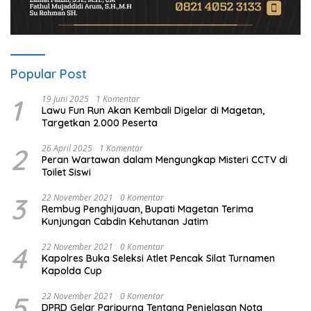
Popular Post
1
19 Juni 2025
1 Komentar
Lawu Fun Run Akan Kembali Digelar di Magetan,
Targetkan 2.000 Peserta
2
26 April 2025
1 Komentar
Peran Wartawan dalam Mengungkap Misteri CCTV di
Toilet Siswi
3
22 November 2021
0 Komentar
Rembug Penghijauan, Bupati Magetan Terima
Kunjungan Cabdin Kehutanan Jatim
4
22 November 2021
0 Komentar
Kapolres Buka Seleksi Atlet Pencak Silat Turnamen
Kapolda Cup
5
22 November 2021
0 Komentar
DPRD Gelar Paripurna Tentang Penjelasan Nota