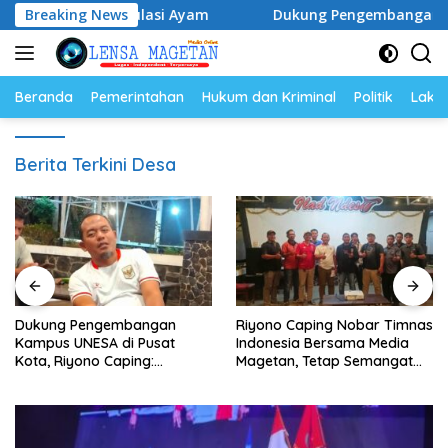
Langsung
ur dan Populasi Ayam
Breaking News
Dukung Pengembangan Kampus UNE
ke
konten
Beranda
Pemerintahan
Hukum dan Kriminal
Politik
Lakal
Berita Terkini Desa
Dukung Pengembangan
Riyono Caping Nobar Timnas
Kampus UNESA di Pusat
Indonesia Bersama Media
Kota, Riyono Caping:
Magetan, Tetap Semangat
Tingkatkan SDM dan
Meski Garuda Gagal Lolos
Gerakkan Ekonomi Magetan