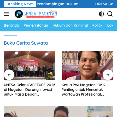
Langsung
Siap Perkuat Pendampingan Hukum
Breaking News
UNESA Gelar ICAPSTU
ke
konten
Beranda
Pemerintahan
Hukum dan Kriminal
Politik
Lakal
Buku Cerita Suwata
UNESA Gelar ICAPSTURE 2026
Ketua PWI Magetan: OKK
di Magetan, Dorong Inovasi
Penting untuk Mencetak
untuk Masa Depan
Wartawan Profesional,
Berkelanjutan
Berintegritas dan Terpercaya