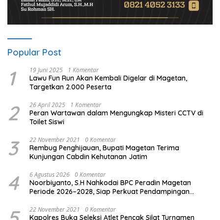
Popular Post
1
19 Juni 2025
1 Komentar
Lawu Fun Run Akan Kembali Digelar di Magetan,
Targetkan 2.000 Peserta
2
26 April 2025
1 Komentar
Peran Wartawan dalam Mengungkap Misteri CCTV di
Toilet Siswi
3
22 November 2021
0 Komentar
Rembug Penghijauan, Bupati Magetan Terima
Kunjungan Cabdin Kehutanan Jatim
4
6 Agustus 2026
0 Komentar
Noorbiyanto, S.H Nahkodai BPC Peradin Magetan
Periode 2026–2028, Siap Perkuat Pendampingan
Hukum
5
22 November 2021
0 Komentar
Kapolres Buka Seleksi Atlet Pencak Silat Turnamen