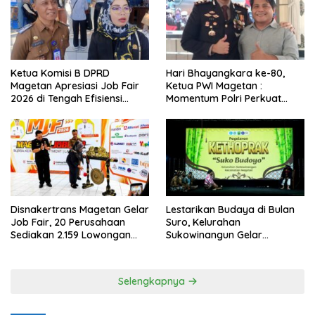
Ketua Komisi B DPRD
Hari Bhayangkara ke-80,
Magetan Apresiasi Job Fair
Ketua PWI Magetan :
2026 di Tengah Efisiensi
Momentum Polri Perkuat
Anggaran
Kepercayaan Publik
Disnakertrans Magetan Gelar
Lestarikan Budaya di Bulan
Job Fair, 20 Perusahaan
Suro, Kelurahan
Sediakan 2.159 Lowongan
Sukowinangun Gelar
Kerja
Ketoprak Suko Budoyo
Selengkapnya