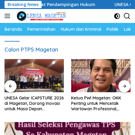
Langsung
28, Siap Perkuat Pendampingan Hukum
Breaking News
UNESA Gelar ICA
ke
konten
Beranda
Pemerintahan
Hukum dan Kriminal
Politik
Lakal
Calon PTPS Magetan
UNESA Gelar ICAPSTURE 2026
Ketua PWI Magetan: OKK
di Magetan, Dorong Inovasi
Penting untuk Mencetak
untuk Masa Depan
Wartawan Profesional,
Berkelanjutan
Berintegritas dan Terpercaya