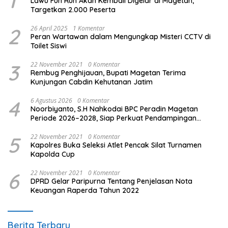
1
Lawu Fun Run Akan Kembali Digelar di Magetan,
Targetkan 2.000 Peserta
2
26 April 2025
1 Komentar
Peran Wartawan dalam Mengungkap Misteri CCTV di
Toilet Siswi
3
22 November 2021
0 Komentar
Rembug Penghijauan, Bupati Magetan Terima
Kunjungan Cabdin Kehutanan Jatim
4
6 Agustus 2026
0 Komentar
Noorbiyanto, S.H Nahkodai BPC Peradin Magetan
Periode 2026–2028, Siap Perkuat Pendampingan
Hukum
5
22 November 2021
0 Komentar
Kapolres Buka Seleksi Atlet Pencak Silat Turnamen
Kapolda Cup
6
22 November 2021
0 Komentar
DPRD Gelar Paripurna Tentang Penjelasan Nota
Keuangan Raperda Tahun 2022
Berita Terbaru