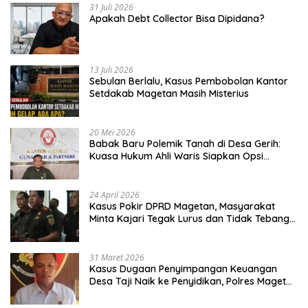
31 Juli 2026
Apakah Debt Collector Bisa Dipidana?
13 Juli 2026
Sebulan Berlalu, Kasus Pembobolan Kantor
Setdakab Magetan Masih Misterius
20 Mei 2026
Babak Baru Polemik Tanah di Desa Gerih:
Kuasa Hukum Ahli Waris Siapkan Opsi
Gugatan dan Audiensi ke Bupati
24 April 2026
Kasus Pokir DPRD Magetan, Masyarakat
Minta Kajari Tegak Lurus dan Tidak Tebang
Pilih
31 Maret 2026
Kasus Dugaan Penyimpangan Keuangan
Desa Taji Naik ke Penyidikan, Polres Magetan
Mulai Hitung Kerugian Negara