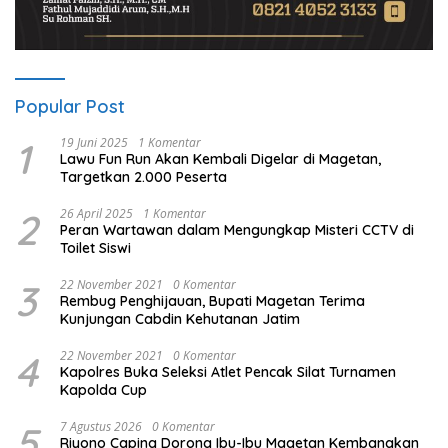
Popular Post
1
19 Juni 2025
1 Komentar
Lawu Fun Run Akan Kembali Digelar di Magetan,
Targetkan 2.000 Peserta
2
26 April 2025
1 Komentar
Peran Wartawan dalam Mengungkap Misteri CCTV di
Toilet Siswi
3
22 November 2021
0 Komentar
Rembug Penghijauan, Bupati Magetan Terima
Kunjungan Cabdin Kehutanan Jatim
4
22 November 2021
0 Komentar
Kapolres Buka Seleksi Atlet Pencak Silat Turnamen
Kapolda Cup
5
7 Agustus 2026
0 Komentar
Riyono Caping Dorong Ibu-Ibu Magetan Kembangkan