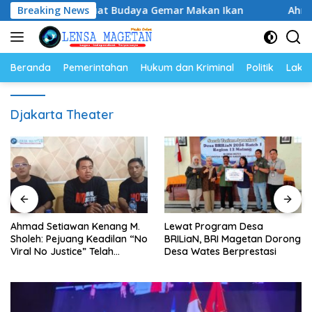
Langsung
Ikan, Perkuat Budaya Gemar Makan Ikan
Breaking News
Ahmad Setiaw
ke
konten
Beranda
Pemerintahan
Hukum dan Kriminal
Politik
Lakal
Djakarta Theater
Ahmad Setiawan Kenang M.
Lewat Program Desa
Sholeh: Pejuang Keadilan “No
BRILiaN, BRI Magetan Dorong
Viral No Justice” Telah
Desa Wates Berprestasi
Berpulang