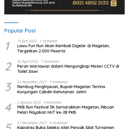
Popular Post
1
19 Juni 2025
1 Komentar
Lawu Fun Run Akan Kembali Digelar di Magetan,
Targetkan 2.000 Peserta
2
26 April 2025
1 Komentar
Peran Wartawan dalam Mengungkap Misteri CCTV di
Toilet Siswi
3
22 November 2021
0 Komentar
Rembug Penghijauan, Bupati Magetan Terima
Kunjungan Cabdin Kehutanan Jatim
4
2 Agustus 2026
0 Komentar
PKB Run Festival 5K Semarakkan Magetan, Ribuan
Pelari Rayakan HUT ke-28 PKB
5
22 November 2021
0 Komentar
Kapolres Buka Seleksi Atlet Pencak Silat Turnamen