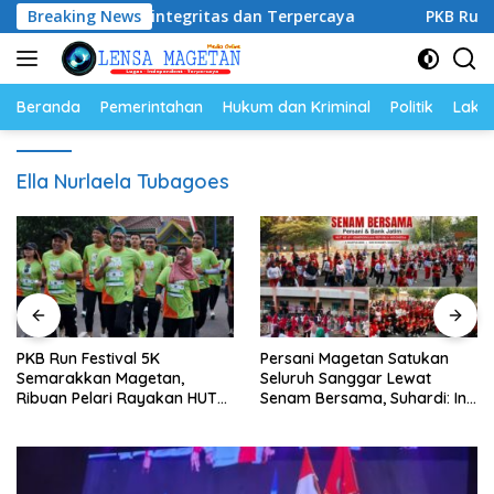
Langsung
ional, Berintegritas dan Terpercaya
Breaking News
PKB Run Festiva
ke
konten
Beranda
Pemerintahan
Hukum dan Kriminal
Politik
Lakal
Ella Nurlaela Tubagoes
PKB Run Festival 5K
Persani Magetan Satukan
Semarakkan Magetan,
Seluruh Sanggar Lewat
Ribuan Pelari Rayakan HUT
Senam Bersama, Suhardi: Ini
ke-28 PKB
Wujud Solidaritas