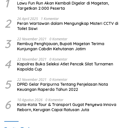
1
Lawu Fun Run Akan Kembali Digelar di Magetan,
Targetkan 2.000 Peserta
2
26 April 2025
1 Komentar
Peran Wartawan dalam Mengungkap Misteri CCTV di
Toilet Siswi
3
22 November 2021
0 Komentar
Rembug Penghijauan, Bupati Magetan Terima
Kunjungan Cabdin Kehutanan Jatim
4
22 November 2021
0 Komentar
Kapolres Buka Seleksi Atlet Pencak Silat Turnamen
Kapolda Cup
5
22 November 2021
0 Komentar
DPRD Gelar Paripurna Tentang Penjelasan Nota
Keuangan Raperda Tahun 2022
6
10 Agustus 2026
0 Komentar
Kota-Kota Tour & Transport Gugat Penyewa Innova
Reborn, Kerugian Capai Ratusan Juta