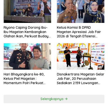
Riyono Caping Dorong Ibu-
Ketua Komisi B DPRD
Ibu Magetan Kembangkan
Magetan Apresiasi Job Fair
Olahan Ikan, Perkuat Budaya
2026 di Tengah Efisiensi
Gemar Makan Ikan
Anggaran
Hari Bhayangkara ke-80,
Disnakertrans Magetan Gelar
Ketua PWI Magetan :
Job Fair, 20 Perusahaan
Momentum Polri Perkuat
Sediakan 2.159 Lowongan
Kepercayaan Publik
Kerja
Selengkapnya