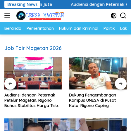
Langsung
ai Ratusan Juta
Breaking News
Audiensi dengan Peternak Petelur Mage
ke
konten
Beranda
Pemerintahan
Hukum dan Kriminal
Politik
Lakal
Job Fair Magetan 2026
Audiensi dengan Peternak
Dukung Pengembangan
Petelur Magetan, Riyono
Kampus UNESA di Pusat
Bahas Stabilitas Harga Telur
Kota, Riyono Caping:
dan Populasi Ayam
Tingkatkan SDM dan
Gerakkan Ekonomi Magetan