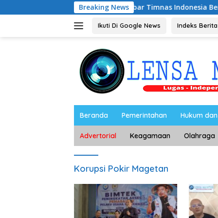
Langsung
Riyono Caping Nobar Timnas Indonesia Bersama Media Ma
Breaking News
ke
konten
Ikuti Di Google News
Indeks Berita
Beranda
Pemerintahan
Hukum dan 
Advertorial
Keagamaan
Olahraga
Korupsi Pokir Magetan