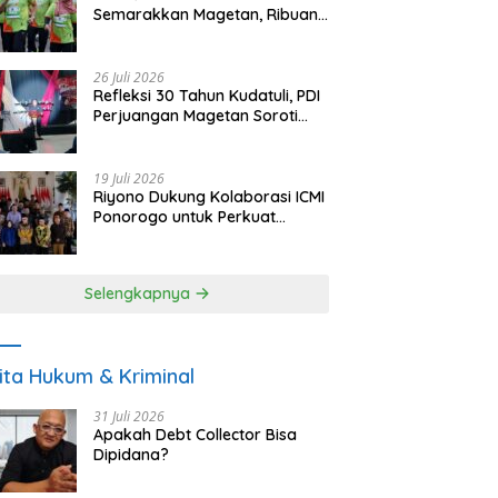
Semarakkan Magetan, Ribuan
Pelari Rayakan HUT ke-28 PKB
26 Juli 2026
Refleksi 30 Tahun Kudatuli, PDI
Perjuangan Magetan Soroti
Ancaman Demokrasi dan
Tuntut Keadilan Korban
19 Juli 2026
Riyono Dukung Kolaborasi ICMI
Ponorogo untuk Perkuat
Ekonomi Kerakyatan dan
UMKM
Selengkapnya
ita Hukum & Kriminal
31 Juli 2026
Apakah Debt Collector Bisa
Dipidana?