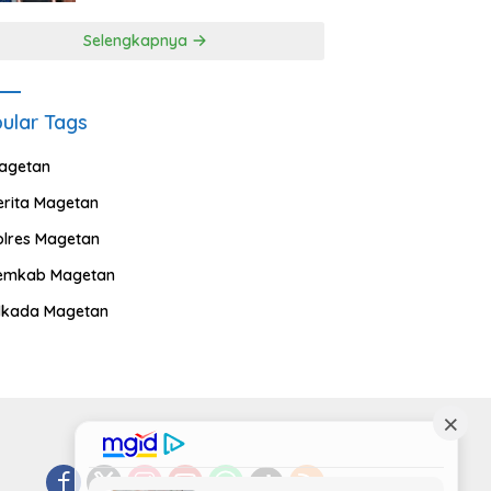
Selengkapnya
ular Tags
agetan
erita Magetan
olres Magetan
emkab Magetan
ilkada Magetan