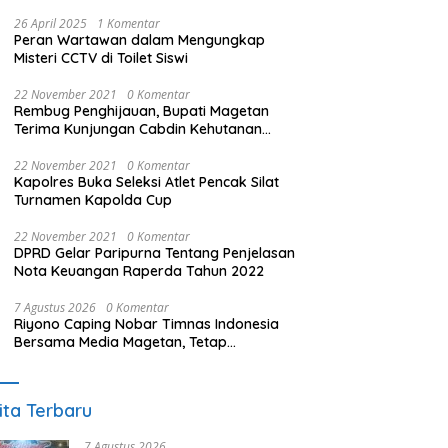
26 April 2025
1 Komentar
Peran Wartawan dalam Mengungkap
Misteri CCTV di Toilet Siswi
22 November 2021
0 Komentar
Rembug Penghijauan, Bupati Magetan
Terima Kunjungan Cabdin Kehutanan
Jatim
22 November 2021
0 Komentar
Kapolres Buka Seleksi Atlet Pencak Silat
Turnamen Kapolda Cup
22 November 2021
0 Komentar
DPRD Gelar Paripurna Tentang Penjelasan
Nota Keuangan Raperda Tahun 2022
7 Agustus 2026
0 Komentar
Riyono Caping Nobar Timnas Indonesia
Bersama Media Magetan, Tetap
Semangat Meski Garuda Gagal Lolos
ita Terbaru
7 Agustus 2026