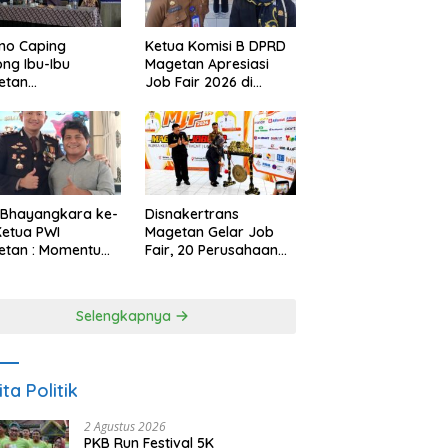
no Caping
Ketua Komisi B DPRD
ng Ibu-Ibu
Magetan Apresiasi
etan
Job Fair 2026 di
bangkan Olahan
Tengah Efisiensi
, Perkuat Budaya
Anggaran
ar Makan Ikan
 Bhayangkara ke-
Disnakertrans
Ketua PWI
Magetan Gelar Job
etan : Momentum
Fair, 20 Perusahaan
i Perkuat
Sediakan 2.159
rcayaan Publik
Lowongan Kerja
Selengkapnya
ita Politik
2 Agustus 2026
PKB Run Festival 5K