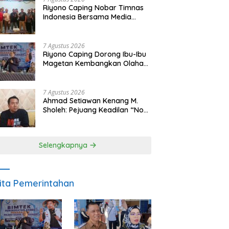
Riyono Caping Nobar Timnas
Indonesia Bersama Media
Magetan, Tetap Semangat
Meski Garuda Gagal Lolos
7 Agustus 2026
Riyono Caping Dorong Ibu-Ibu
Magetan Kembangkan Olahan
Ikan, Perkuat Budaya Gemar
Makan Ikan
7 Agustus 2026
Ahmad Setiawan Kenang M.
Sholeh: Pejuang Keadilan “No
Viral No Justice” Telah
Berpulang
Selengkapnya
ita Pemerintahan