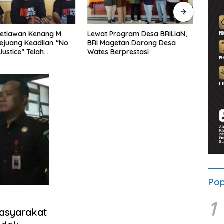
etiawan Kenang M.
Lewat Program Desa BRILiaN,
Noorb
Pejuang Keadilan “No
BRI Magetan Dorong Desa
Perad
Justice” Telah
Wates Berprestasi
2026–
ng
Pend
Pop
1
asyarakat