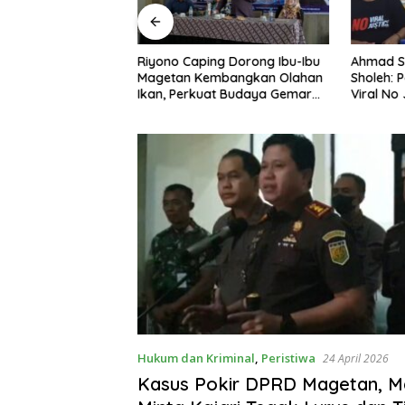
ng Nobar Timnas
Riyono Caping Dorong Ibu-Ibu
Ahmad S
ersama Media
Magetan Kembangkan Olahan
Sholeh: 
etap Semangat
Ikan, Perkuat Budaya Gemar
Viral No 
a Gagal Lolos
Makan Ikan
Berpula
Hukum dan Kriminal
,
Peristiwa
24 April 2026
Kasus Pokir DPRD Magetan, M