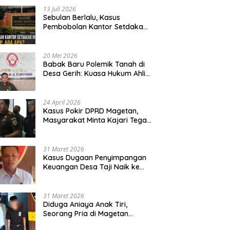
13 Juli 2026
Sebulan Berlalu, Kasus
Pembobolan Kantor Setdakab
Magetan Masih Misterius
20 Mei 2026
Babak Baru Polemik Tanah di
Desa Gerih: Kuasa Hukum Ahli
Waris Siapkan Opsi Gugatan
dan Audiensi ke Bupati
24 April 2026
Kasus Pokir DPRD Magetan,
Masyarakat Minta Kajari Tegak
Lurus dan Tidak Tebang Pilih
31 Maret 2026
Kasus Dugaan Penyimpangan
Keuangan Desa Taji Naik ke
Penyidikan, Polres Magetan
Mulai Hitung Kerugian Negara
31 Maret 2026
Diduga Aniaya Anak Tiri,
Seorang Pria di Magetan
Dilaporkan ke Polisi