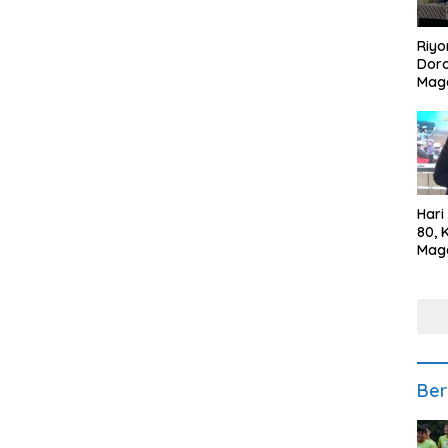
Riyo
Doro
Mag
Kem
Ikan
Gem
Hari
80, 
Mag
Polr
Kepe
Ber