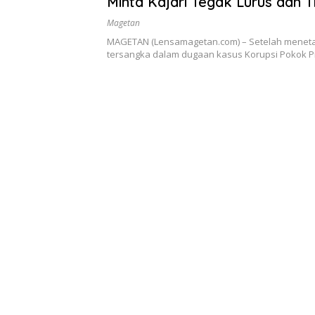
Minta Kajari Tegak Lurus dan T
Tebang Pilih
Magetan
MAGETAN (Lensamagetan.com) – Setelah menet
tersangka dalam dugaan kasus Korupsi Pokok Pi