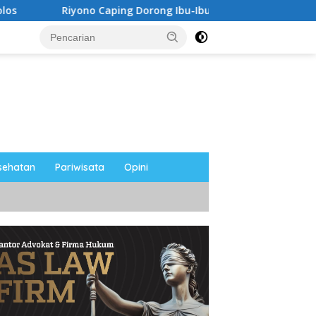
ono Caping Dorong Ibu-Ibu Magetan Kembangkan Olahan Ikan,
sehatan
Pariwisata
Opini