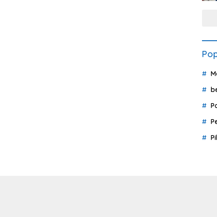
Pop
M
b
P
P
P