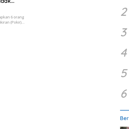
idak
2
apkan 6 orang
kiran (Pokir)…
3
4
5
6
Ber